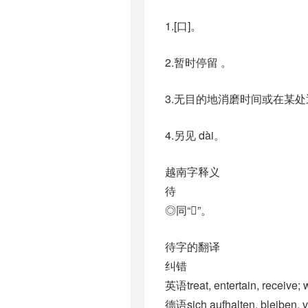
1.[口]。
2.暂时停留 。
3.无目的地消磨时间或在某处
4.另见 dài。
越南字释义
待
◎同“𩂠”。
待字的翻译
纠错
英语treat, entertain, receive; 
德语sich aufhalten, bleiben, 