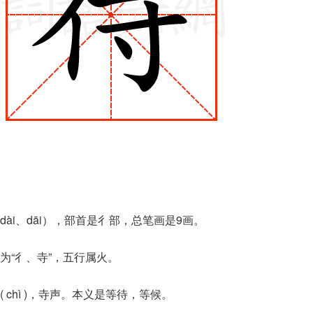
ài、dāi），部首是彳部，总笔画是9画。
为“彳、寺”，五行属火。
chì )，寺声。本义是等待，等候。