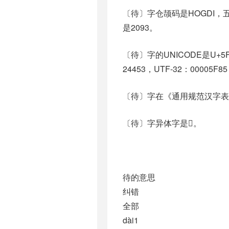
〔待〕字仓颉码是HOGDI，五
是2093。
〔待〕字的UNICODE是U+5
24453，UTF-32：00005F8
〔待〕字在《通用规范汉字表
〔待〕字异体字是𥩳。
待的意思
纠错
全部
dài1