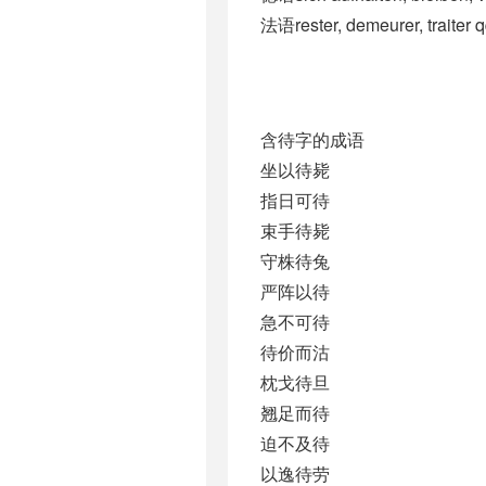
法语rester, demeurer, traiter qq
含待字的成语
坐以待毙
指日可待
束手待毙
守株待兔
严阵以待
急不可待
待价而沽
枕戈待旦
翘足而待
迫不及待
以逸待劳