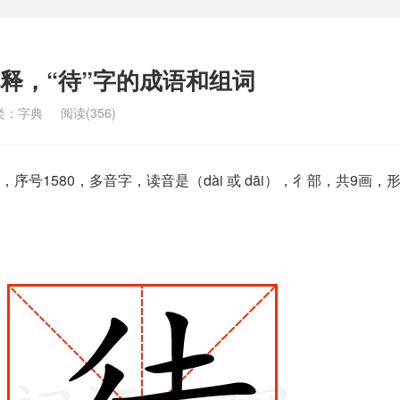
解释，“待”字的成语和组词
类：
字典
阅读(356)
号1580，多音字，读音是（dài 或 dāi），彳部，共9画，