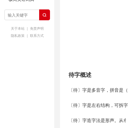

关于本站
|
免责声明
隐私政策
|
联系方式
待字概述
〔待〕字是多音字，拼音是（d
〔待〕字是左右结构，可拆字
〔待〕字造字法是形声。从彳( 