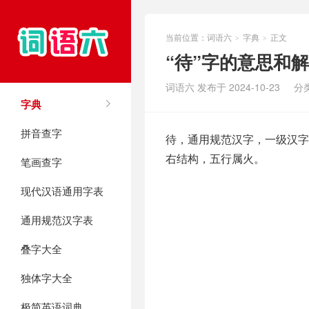
当前位置：
词语六
字典
正文
>
>
“待”字的意思和
词语六 发布于 2024-10-23
分
字典
拼音查字
待，通用规范汉字，一级汉字，序
右结构，五行属火。
笔画查字
现代汉语通用字表
通用规范汉字表
叠字大全
独体字大全
极简英语词典