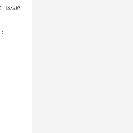
69，区位码
制：