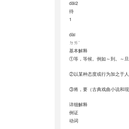
dāi2
待
1
dài
ㄉㄞˋ
基本解释
①等，等候。例如～到。～旦
②以某种态度或行为加之于人
③将，要（古典戏曲小说和现
详细解释
例证
动词