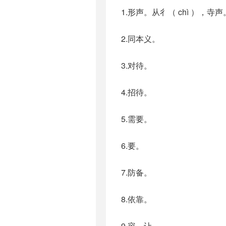
1.形声。从彳（ chì ），
2.同本义。
3.对待。
4.招待。
5.需要。
6.要。
7.防备。
8.依靠。
9.容，让。