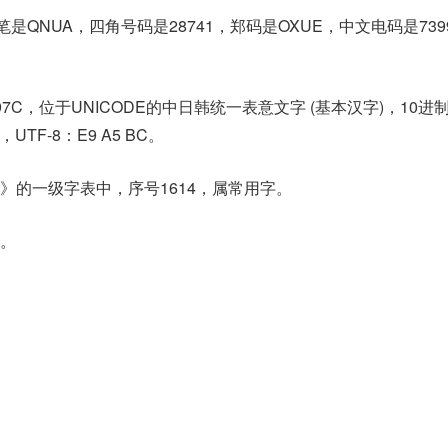
是QNUA，四角号码是28741，郑码是OXUE，中文电码是73
97C，位于UNICODE的中日韩统一表意文字 (基本汉字)，10进
C，UTF-8：E9 A5 BC。
》的一级字表中，序号1614，属常用字。
。