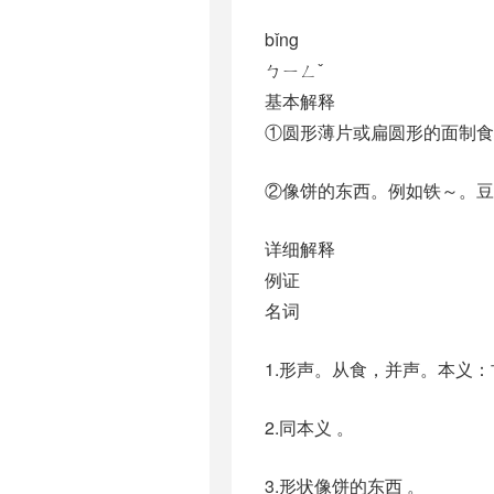
bǐng
ㄅㄧㄥˇ
基本解释
①圆形薄片或扁圆形的面制食
②像饼的东西。例如铁～。豆
详细解释
例证
名词
1.形声。从食，并声。本义
2.同本义 。
3.形状像饼的东西 。