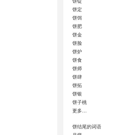
饼锭
饼定
饼饵
饼肥
饼金
饼脸
饼炉
饼食
饼师
饼肆
饼拓
饼银
饼子桃
更多…
饼结尾的词语
月饼