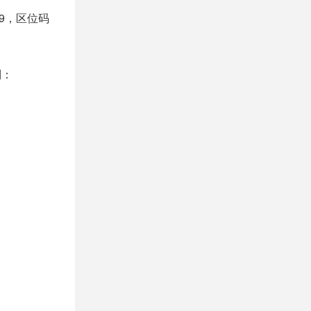
99，区位码
制：