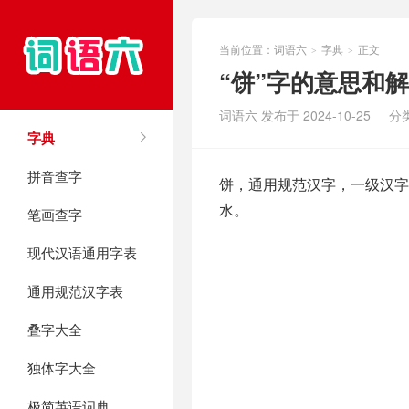
当前位置：
词语六
字典
正文
>
>
“饼”字的意思和
词语六 发布于 2024-10-25
分
字典
拼音查字
饼，通用规范汉字，一级汉字，
水。
笔画查字
现代汉语通用字表
通用规范汉字表
叠字大全
独体字大全
极简英语词典