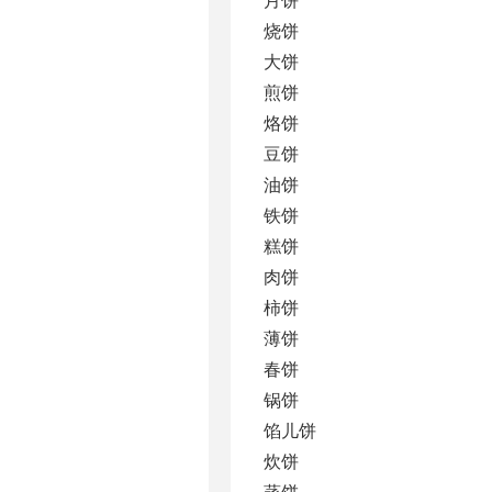
烧饼
大饼
煎饼
烙饼
豆饼
油饼
铁饼
糕饼
肉饼
柿饼
薄饼
春饼
锅饼
馅儿饼
炊饼
蒸饼