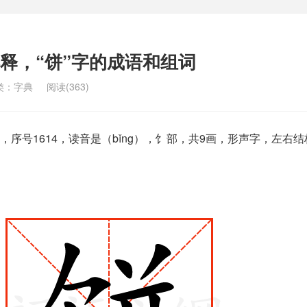
解释，“饼”字的成语和组词
类：
字典
阅读(363)
序号1614，读音是（bǐng），饣部，共9画，形声字，左右