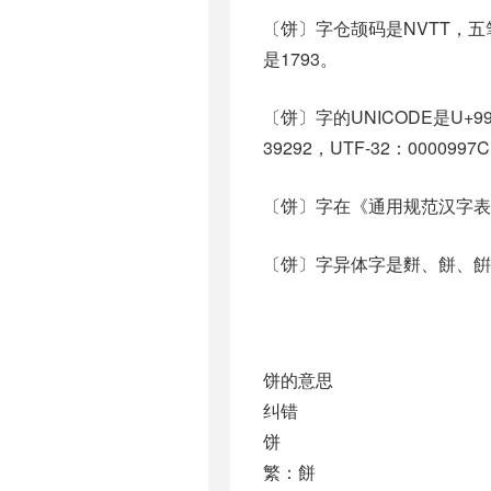
〔饼〕字仓颉码是NVTT，五笔
是1793。
〔饼〕字的UNICODE是U+9
39292，UTF-32：0000997
〔饼〕字在《通用规范汉字表
〔饼〕字异体字是䴵、餅、餠
饼的意思
纠错
饼
繁：餅