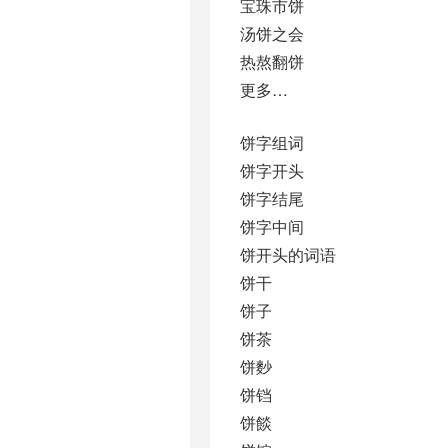
宝珠市饼
汤饼之会
热熬翻饼
更多…
饼字组词
饼字开头
饼字结尾
饼字中间
饼开头的词语
饼干
饼子
饼茶
饼麨
饼铛
饼餤