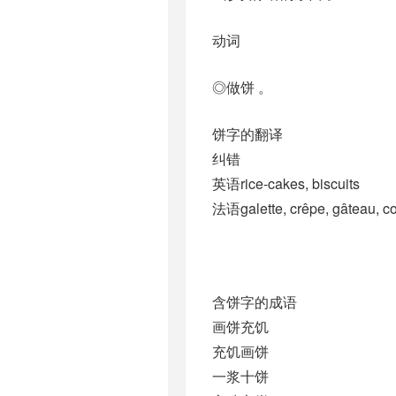
动词
◎做饼 。
饼字的翻译
纠错
英语rice-cakes, biscuits
法语galette, crêpe, gâteau, cook
含饼字的成语
画饼充饥
充饥画饼
一浆十饼