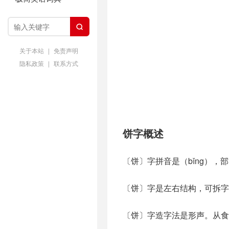

关于本站
|
免责声明
隐私政策
|
联系方式
饼字概述
〔饼〕字拼音是（bǐng），
〔饼〕字是左右结构，可拆字
〔饼〕字造字法是形声。从食