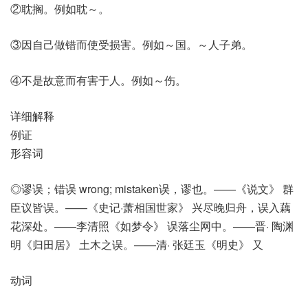
②耽搁。例如耽～。
③因自己做错而使受损害。例如～国。～人子弟。
④不是故意而有害于人。例如～伤。
详细解释
例证
形容词
◎谬误；错误 wrong; mistaken误，谬也。——《说文》 群
臣议皆误。——《史记·萧相国世家》 兴尽晚归舟，误入藕
花深处。——李清照《如梦令》 误落尘网中。——晋· 陶渊
明《归田居》 土木之误。——清· 张廷玉《明史》 又
动词