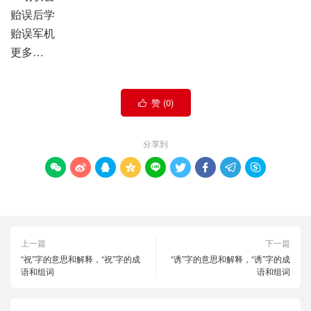
贻误后学
贻误军机
更多…
赞 (
0
)

分享到









上一篇
下一篇
“祝”字的意思和解释，“祝”字的成
“诱”字的意思和解释，“诱”字的成
语和组词
语和组词