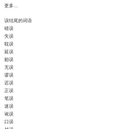
更多…
误结尾的词语
错误
失误
耽误
延误
贻误
无误
谬误
迟误
正误
笔误
迷误
讹误
口误