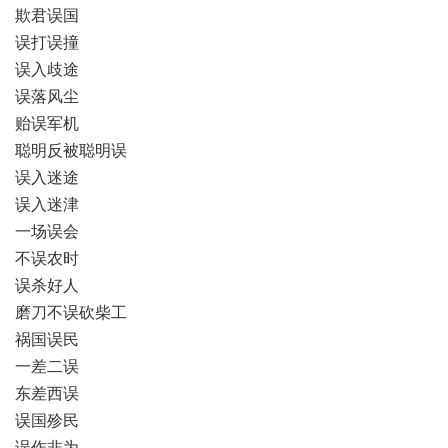
欺君误国
误打误撞
误入歧途
误落风尘
贻误军机
聪明反被聪明误
误入迷途
误入迷津
一场误会
不误农时
误杀好人
磨刀不误砍柴工
祸国误民
一差二误
东差西误
误国殄民
误作非为