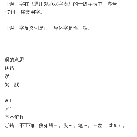
〔误〕字在《通用规范汉字表》的一级字表中，序号
1714，属常用字。
〔误〕字反义词是正，异体字是悮、誤。
误的意思
纠错
误
繁：誤
wù
ㄨˋ
基本解释
①错，不正确。例如错～。失～。笔～。～差（ chā ）。