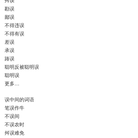
舛误
勘误
鄙误
不得违误
不得有误
差误
承误
踳误
聪明反被聪明误
聪明误
更多…
误中间的词语
笔误作牛
不误间
不误农时
舛误难免