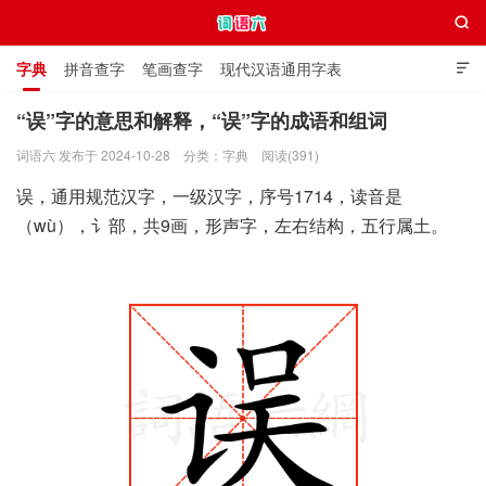

字典
拼音查字
笔画查字
现代汉语通用字表

通用规范汉字表
叠字大全
独体字大全
极简英语词典
“误”字的意思和解释，“误”字的成语和组词
词语六 发布于 2024-10-28
分类：
字典
阅读(391)
词语六
误，通用规范汉字，一级汉字，序号1714，读音是
（wù），讠部，共9画，形声字，左右结构，五行属土。