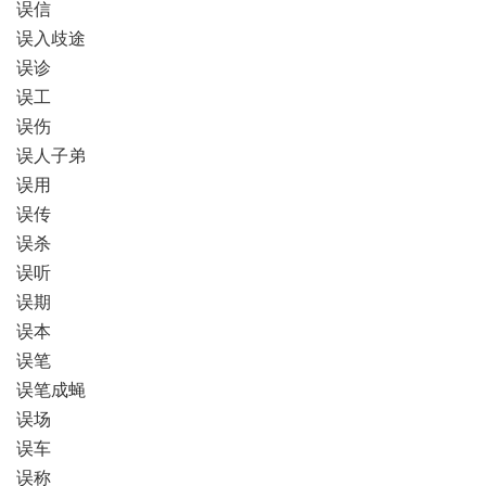
误信
误入歧途
误诊
误工
误伤
误人子弟
误用
误传
误杀
误听
误期
误本
误笔
误笔成蝇
误场
误车
误称