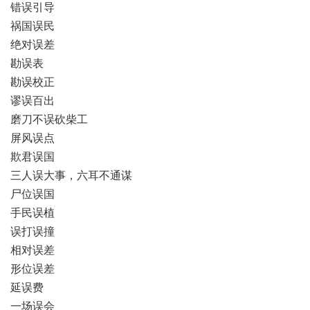
错误引导
祸国误民
绝对误差
勘误表
勘误校正
谬误百出
磨刀不误砍柴工
屏风误点
欺君误国
三人误大事，六耳不通谋
尸位误国
手民误植
误打误撞
相对误差
形位误差
延误费
一场误会