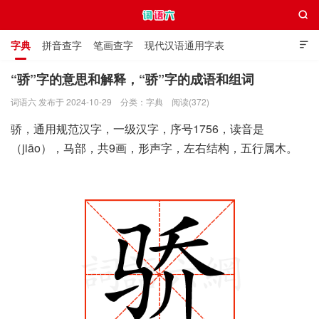

字典
拼音查字
笔画查字
现代汉语通用字表

通用规范汉字表
叠字大全
独体字大全
极简英语词典
“骄”字的意思和解释，“骄”字的成语和组词
词语六 发布于 2024-10-29
分类：
字典
阅读(372)
词语六
骄，通用规范汉字，一级汉字，序号1756，读音是
（jiāo），马部，共9画，形声字，左右结构，五行属木。