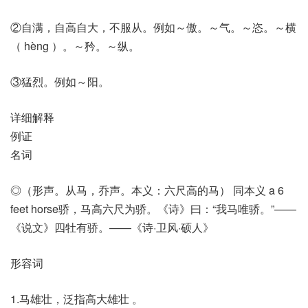
②自满，自高自大，不服从。例如～傲。～气。～恣。～横
（ hèng ）。～矜。～纵。
③猛烈。例如～阳。
详细解释
例证
名词
◎（形声。从马，乔声。本义：六尺高的马） 同本义 a 6
feet horse骄，马高六尺为骄。《诗》曰：“我马唯骄。”——
《说文》四牡有骄。——《诗·卫风·硕人》
形容词
1.马雄壮，泛指高大雄壮 。