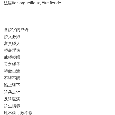
法语fier, orgueilleux, être fier de
含骄字的成语
骄兵必败
富贵骄人
骄奢淫逸
戒骄戒躁
天之骄子
骄傲自满
不骄不躁
谄上骄下
骄兵之计
反骄破满
骄生惯养
胜不骄，败不馁