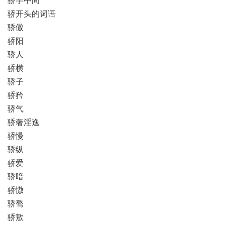
骄开头的词语
骄傲
骄阳
骄人
骄横
骄子
骄矜
骄气
骄奢淫逸
骄慢
骄纵
骄爱
骄暗
骄慠
骄骜
骄敖