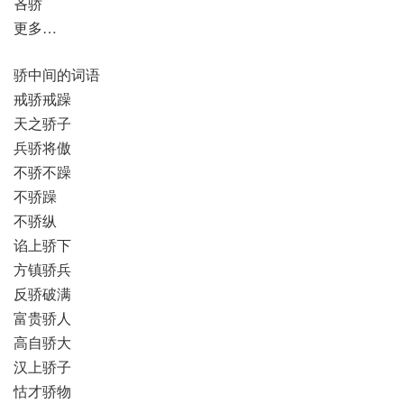
吝骄
更多…
骄中间的词语
戒骄戒躁
天之骄子
兵骄将傲
不骄不躁
不骄躁
不骄纵
谄上骄下
方镇骄兵
反骄破满
富贵骄人
高自骄大
汉上骄子
怙才骄物