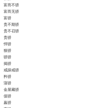
富而不骄
富而无骄
富骄
贵不期骄
贵不召骄
贵骄
悍骄
狠骄
骄骄
揭骄
戒躁戒骄
矜骄
寖骄
金屋藏骄
倨骄
羸骄