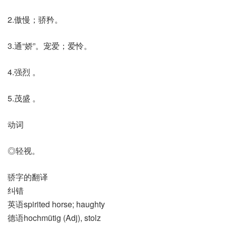
2.傲慢；骄矜。
3.通“娇”。宠爱；爱怜。
4.强烈 。
5.茂盛 。
动词
◎轻视。
骄字的翻译
纠错
英语spirited horse; haughty
德语hochmütig (Adj)​, stolz