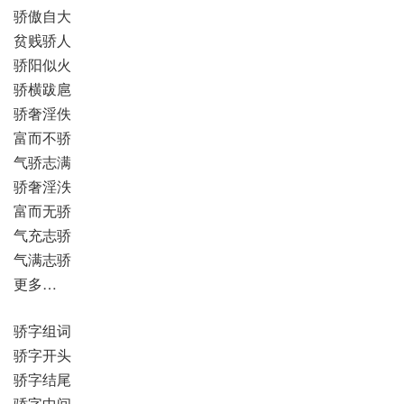
骄傲自大
贫贱骄人
骄阳似火
骄横跋扈
骄奢淫佚
富而不骄
气骄志满
骄奢淫泆
富而无骄
气充志骄
气满志骄
更多…
骄字组词
骄字开头
骄字结尾
骄字中间