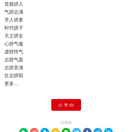
贫贱骄人
气骄志满
齐人骄妻
时代骄子
天之骄女
心骄气傲
虚骄恃气
志骄气盈
志骄意满
壮志骄阳
更多…
赞 (
0
)

分享到