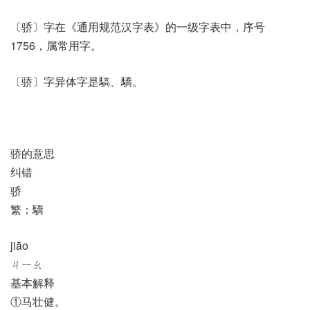
〔骄〕字在《通用规范汉字表》的一级字表中，序号
1756，属常用字。
〔骄〕字异体字是䮦、驕。
骄的意思
纠错
骄
繁：驕
jiāo
ㄐㄧㄠ
基本解释
①马壮健。