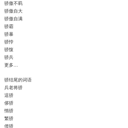
骄傲不羁
骄傲自大
骄傲自满
骄霸
骄暴
骄悖
骄愎
骄兵
更多…
骄结尾的词语
兵老将骄
逞骄
侈骄
惰骄
繁骄
偾骄