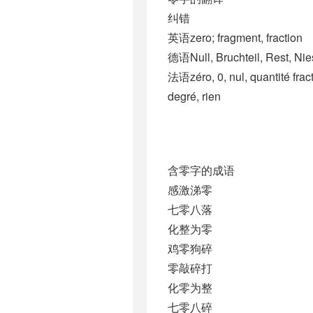
纠错
英语zero; fragment, fraction
德语Null, Bruchteil, Rest, Ni
法语zéro, 0, nul, quantité fract
degré, rien
含零字的成语
感激涕零
七零八落
化整为零
鸡零狗碎
零敲碎打
化零为整
七零八碎