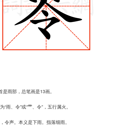
部首是雨部，总笔画是13画。
“雨、令”或“⻗、令”，五行属火。
，令声。本义是下雨。指落细雨。