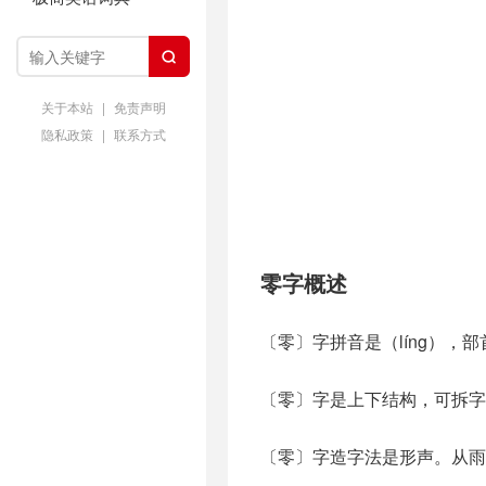

关于本站
|
免责声明
隐私政策
|
联系方式
零字概述
〔零〕字拼音是（líng），
〔零〕字是上下结构，可拆字为
〔零〕字造字法是形声。从雨