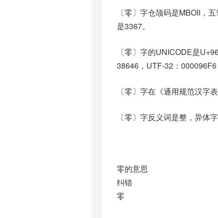
〔零〕字仓颉码是MBOII，五
是3367。
〔零〕字的UNICODE是U+9
38646，UTF-32：000096F
〔零〕字在《通用规范汉字表
〔零〕字反义词是整，异体字是〇、
零的意思
纠错
零