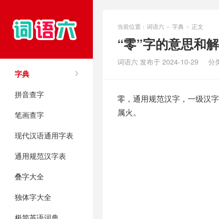
当前位置：
词语六
字典
正文
>
>
“零”字的意思和
词语六 发布于 2024-10-29
分
字典
拼音查字
零，通用规范汉字，一级汉字，
属火。
笔画查字
现代汉语通用字表
通用规范汉字表
叠字大全
独体字大全
极简英语词典