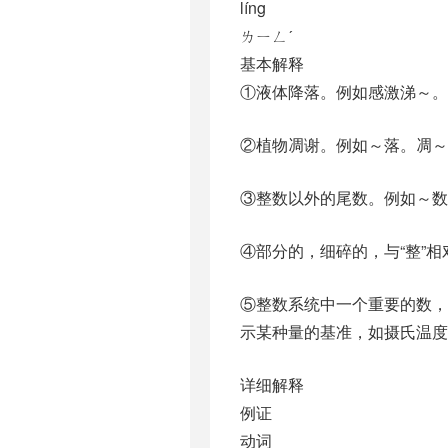
líng
ㄌㄧㄥˊ
基本解释
①液体降落。例如感激涕～。
②植物凋谢。例如～落。凋～。
③整数以外的尾数。例如～数
④部分的，细碎的，与“整”
⑤整数系统中一个重要的数，
示某种量的基准，如摄氏温度
详细解释
例证
动词