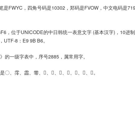
笔是FWYC，四角号码是10302，郑码是FVOW，中文电码是71
6F6，位于UNICODE的中日韩统一表意文字 (基本汉字)，10进
6，UTF-8：E9 9B B6。
》的一级字表中，序号2885，属常用字。
霗、霝、零、𠏡、𡈍、𤅫、𩂙、𩃞、𩆖、𩆼。