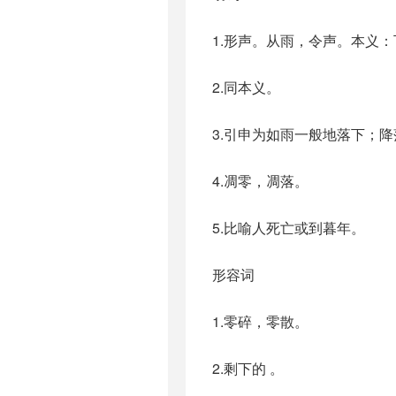
1.形声。从雨，令声。本义
2.同本义。
3.引申为如雨一般地落下；降
4.凋零，凋落。
5.比喻人死亡或到暮年。
形容词
1.零碎，零散。
2.剩下的 。