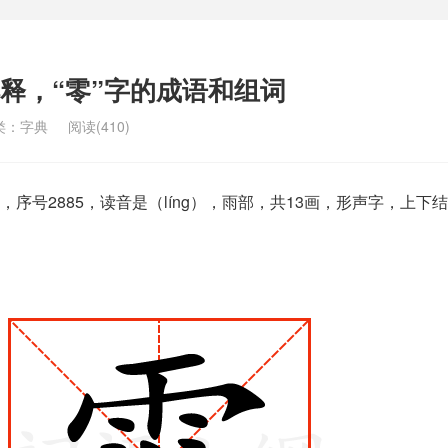
解释，“零”字的成语和组词
类：
字典
阅读(410)
序号2885，读音是（líng），雨部，共13画，形声字，上下