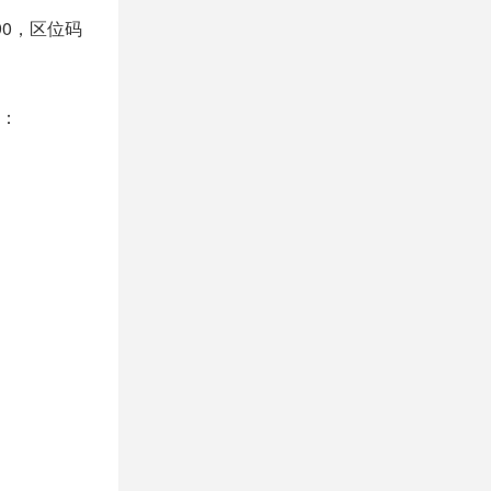
90，区位码
制：