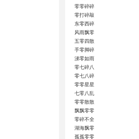
零零碎碎
零打碎敲
东零西碎
风雨飘零
五零四散
手零脚碎
涕零如雨
零七碎八
零七八碎
零零星星
七零八乱
零零散散
飘飘零零
零碎不全
湖海飘零
孤孤零零