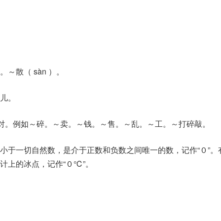
～散（ sàn ）。
儿。
相对。例如～碎。～卖。～钱。～售。～乱。～工。～打碎敲。
小于一切自然数，是介于正数和负数之间唯一的数，记作“０”。
计上的冰点，记作“０℃”。