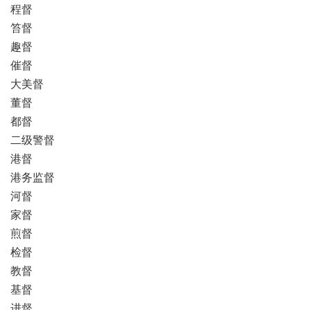
程督
笞督
趣督
催督
大美督
董督
都督
二级警督
港督
港务监督
河督
家督
煎督
检督
教督
基督
进督