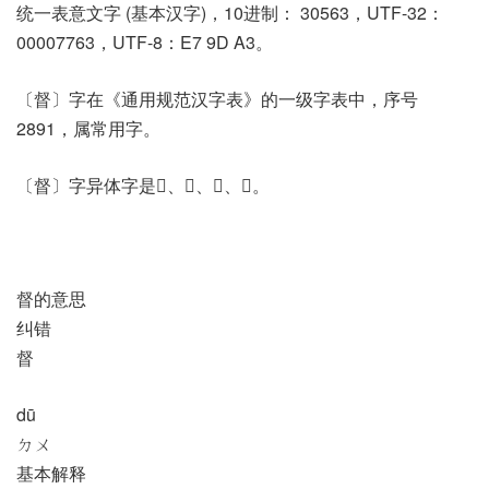
统一表意文字 (基本汉字)，10进制： 30563，UTF-32：
00007763，UTF-8：E7 9D A3。
〔督〕字在《通用规范汉字表》的一级字表中，序号
2891，属常用字。
〔督〕字异体字是𣈉、𣈌、𥆳、𥆴。
督的意思
纠错
督
dū
ㄉㄨ
基本解释