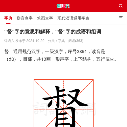

字典
拼音查字
笔画查字
现代汉语通用字表

通用规范汉字表
叠字大全
独体字大全
极简英语词典
“督”字的意思和解释，“督”字的成语和组词
词语六 发布于 2024-10-29
分类：
字典
阅读(363)
词语六
督，通用规范汉字，一级汉字，序号2891，读音是
（dū），目部，共13画，形声字，上下结构，五行属火。