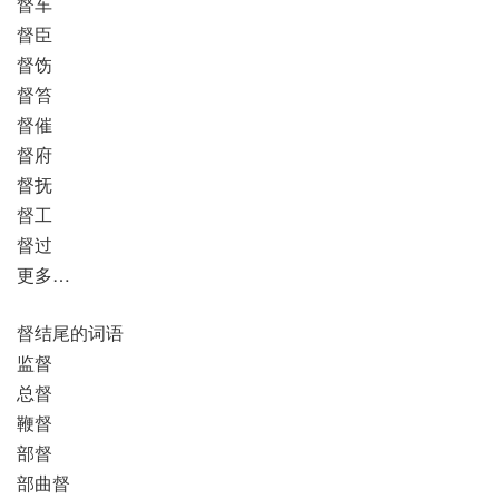
督车
督臣
督饬
督笞
督催
督府
督抚
督工
督过
更多…
督结尾的词语
监督
总督
鞭督
部督
部曲督