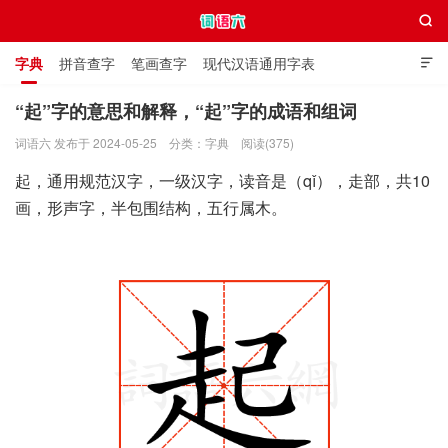

字典
拼音查字
笔画查字
现代汉语通用字表

通用规范汉字表
叠字大全
独体字大全
极简英语词典
“起”字的意思和解释，“起”字的成语和组词
词语六 发布于 2024-05-25
分类：
字典
阅读(375)
词语六
起，通用规范汉字，一级汉字，读音是（qǐ），走部，共10
画，形声字，半包围结构，五行属木。