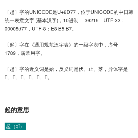
〔起〕字的UNICODE是U+8D77，位于UNICODE的中日韩
统一表意文字 (基本汉字)，10进制： 36215，UTF-32：
00008d77，UTF-8：E8 B5 B7。
〔起〕字在《通用规范汉字表》的一级字表中，序号
1789，属常用字。
〔起〕字的近义词是始，反义词是伏、止、落，异体字是
𡆡、𢀽、𧺫、𨑓、𨑔、𨑖。
起的意思
起（qǐ）