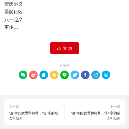
安庆起义
暴起行凶
八一起义
更多…
赞 (
0
)

分享到









上一篇
下一篇
“验”字的意思和解释，“验”字的成
“都”字的意思和解释，“都”字的成
语和组词
语和组词