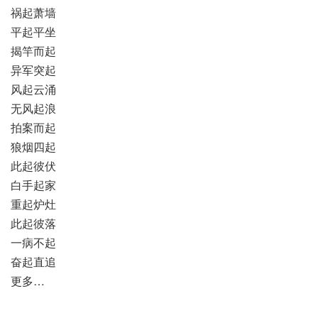
祸起萧墙
平起平坐
揭竿而起
异军突起
风起云涌
无风起浪
拍案而起
狼烟四起
此起彼伏
白手起家
重起炉灶
此起彼落
一病不起
奋起直追
更多…