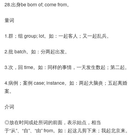
28.出身be born of; come from。
量词
1.群；组 group; lot。如：一起客人；又一起乱兵。
2.批 batch。如：分两起出发。
3.次，回 time。如：同样的事情，一天发生数起；第二起。
4.病例；案例 case; instance。如：两起大脑炎；五起离婚
案。
介词
◎放在时间或处所词的前面，表示始点，相当
于“从”、“自”、“由” from。如：起这儿剪下来；我起北京来。