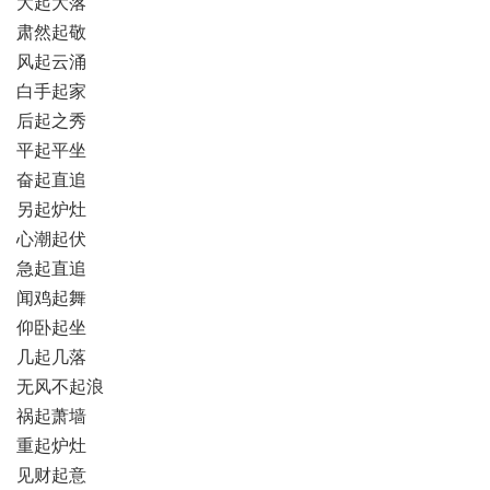
大起大落
肃然起敬
风起云涌
白手起家
后起之秀
平起平坐
奋起直追
另起炉灶
心潮起伏
急起直追
闻鸡起舞
仰卧起坐
几起几落
无风不起浪
祸起萧墙
重起炉灶
见财起意