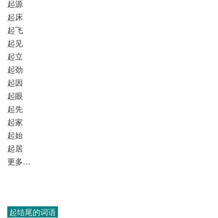
起源
起床
起飞
起见
起立
起劲
起因
起眼
起先
起家
起始
起居
更多…
起结尾的词语