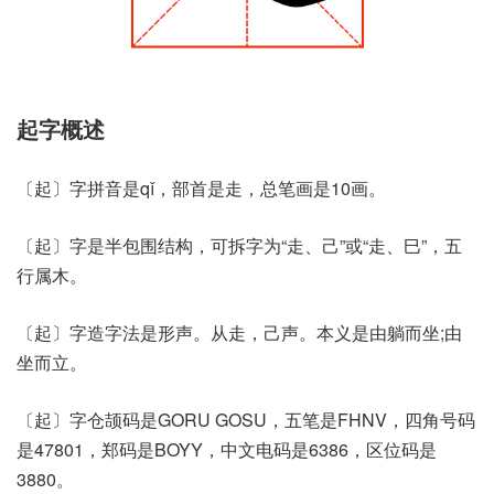
起字概述
〔起〕字拼音是qǐ，部首是走，总笔画是10画。
〔起〕字是半包围结构，可拆字为“走、己”或“走、巳”，五
行属木。
〔起〕字造字法是形声。从走，己声。本义是由躺而坐;由
坐而立。
〔起〕字仓颉码是GORU GOSU，五笔是FHNV，四角号码
是47801，郑码是BOYY，中文电码是6386，区位码是
3880。