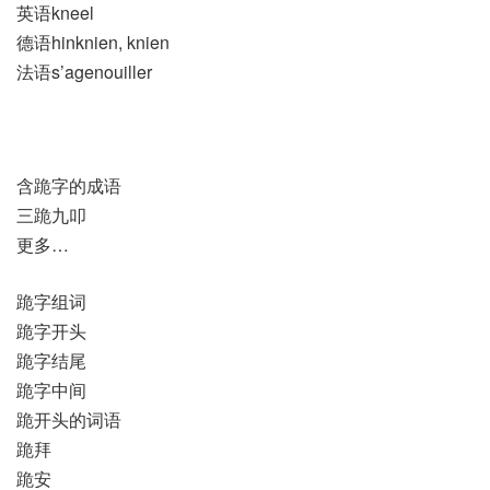
英语kneel
德语hinknien, knien
法语s’agenouiller
含跪字的成语
三跪九叩
更多…
跪字组词
跪字开头
跪字结尾
跪字中间
跪开头的词语
跪拜
跪安