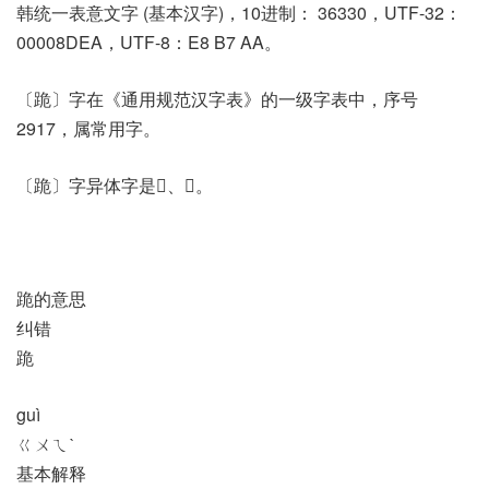
韩统一表意文字 (基本汉字)，10进制： 36330，UTF-32：
00008DEA，UTF-8：E8 B7 AA。
〔跪〕字在《通用规范汉字表》的一级字表中，序号
2917，属常用字。
〔跪〕字异体字是𧻜、𨅠。
跪的意思
纠错
跪
guì
ㄍㄨㄟˋ
基本解释