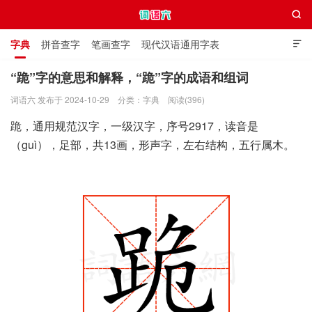

字典
拼音查字
笔画查字
现代汉语通用字表

通用规范汉字表
叠字大全
独体字大全
极简英语词典
“跪”字的意思和解释，“跪”字的成语和组词
词语六 发布于 2024-10-29
分类：
字典
阅读(396)
词语六
跪，通用规范汉字，一级汉字，序号2917，读音是
（guì），足部，共13画，形声字，左右结构，五行属木。