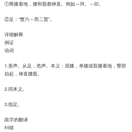
①两膝着地，腰和股都伸直。例如～拜。～叩。
②足：“蟹六～而二螯”。
详细解释
例证
动词
1.形声。从足，危声。本义：屈膝，单膝或双膝着地，臀部
抬起，伸直腰股。
2.同本义。
3.指足。
跪字的翻译
纠错