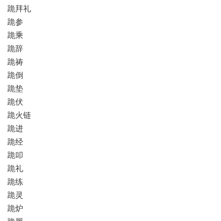
跪拜礼
跪参
跪乘
跪辞
跪祷
跪倒
跪垫
跪伏
跪火链
跪进
跪经
跪叩
跪礼
跪练
跪灵
跪炉