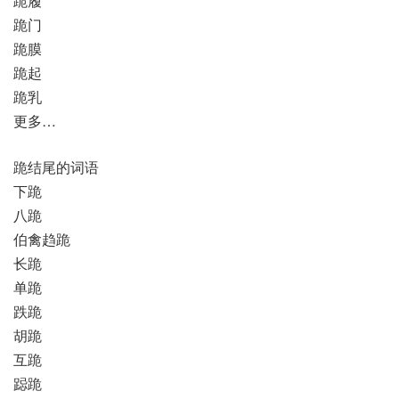
跪履
跪门
跪膜
跪起
跪乳
更多…
跪结尾的词语
下跪
八跪
伯禽趋跪
长跪
单跪
跌跪
胡跪
互跪
跽跪