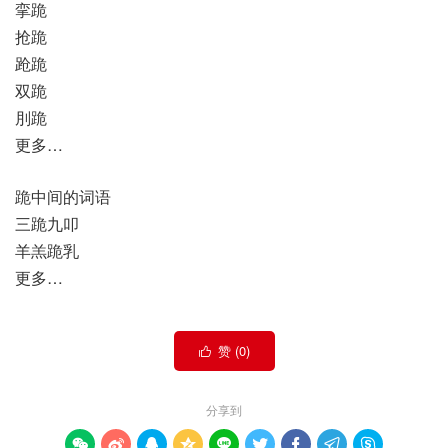
挛跪
抢跪
跄跪
双跪
刖跪
更多…
跪中间的词语
三跪九叩
羊羔跪乳
更多…
赞 (
0
)

分享到








