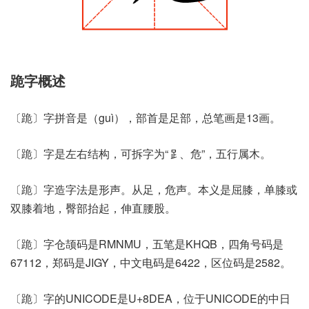
跪字概述
〔跪〕字拼音是（guì），部首是足部，总笔画是13画。
〔跪〕字是左右结构，可拆字为“𧾷、危”，五行属木。
〔跪〕字造字法是形声。从足，危声。本义是屈膝，单膝或
双膝着地，臀部抬起，伸直腰股。
〔跪〕字仓颉码是RMNMU，五笔是KHQB，四角号码是
67112，郑码是JIGY，中文电码是6422，区位码是2582。
〔跪〕字的UNICODE是U+8DEA，位于UNICODE的中日