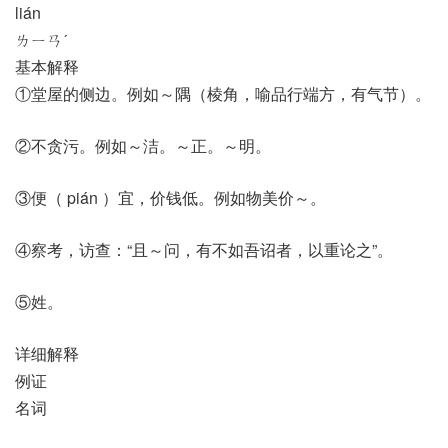
lián
ㄌㄧㄢˊ
基本解释
①堂屋的侧边。例如～隅（棱角，喻品行端方，有气节）。
②不贪污。例如～洁。～正。～明。
③便（ pián ）宜，价钱低。例如物美价～。
④察考，访查：“且～问，有不如吾诏者，以重论之”。
⑤姓。
详细解释
例证
名词