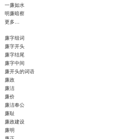
一廉如水
明廉暗察
更多…
廉字组词
廉字开头
廉字结尾
廉字中间
廉开头的词语
廉政
廉洁
廉价
廉洁奉公
廉耻
廉政建设
廉明
廉正