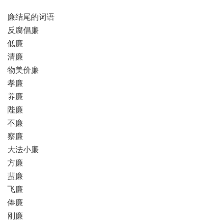
廉结尾的词语
反腐倡廉
低廉
清廉
物美价廉
孝廉
养廉
陛廉
不廉
察廉
大法小廉
方廉
蜚廉
飞廉
俸廉
刚廉