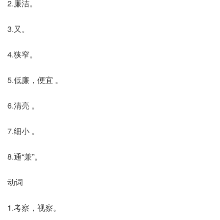
2.廉洁。
3.又。
4.狭窄。
5.低廉，便宜 。
6.清亮 。
7.细小 。
8.通“兼”。
动词
1.考察，视察。