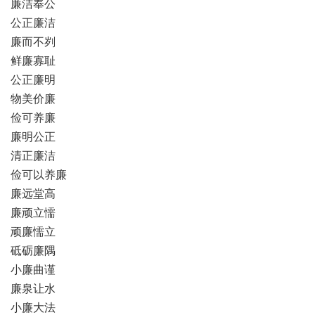
廉洁奉公
公正廉洁
廉而不刿
鲜廉寡耻
公正廉明
物美价廉
俭可养廉
廉明公正
清正廉洁
俭可以养廉
廉远堂高
廉顽立懦
顽廉懦立
砥砺廉隅
小廉曲谨
廉泉让水
小廉大法