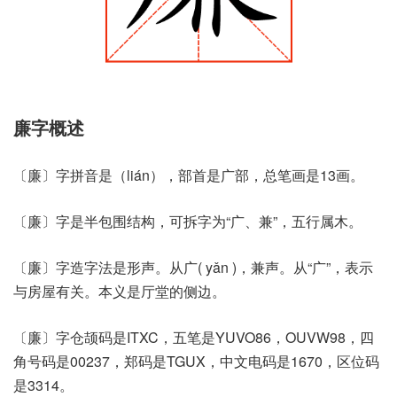
廉字概述
〔廉〕字拼音是（lián），部首是广部，总笔画是13画。
〔廉〕字是半包围结构，可拆字为“广、兼”，五行属木。
〔廉〕字造字法是形声。从广( yǎn )，兼声。从“广”，表示
与房屋有关。本义是厅堂的侧边。
〔廉〕字仓颉码是ITXC，五笔是YUVO86，OUVW98，四
角号码是00237，郑码是TGUX，中文电码是1670，区位码
是3314。