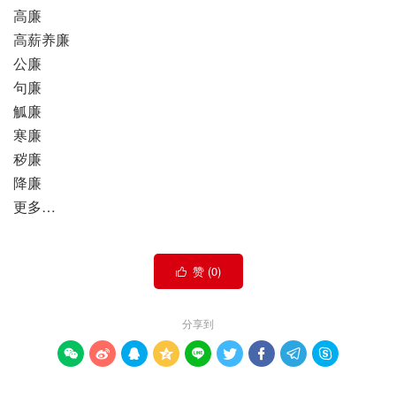
高廉
高薪养廉
公廉
句廉
觚廉
寒廉
秽廉
降廉
更多…
赞 (
0
)

分享到








