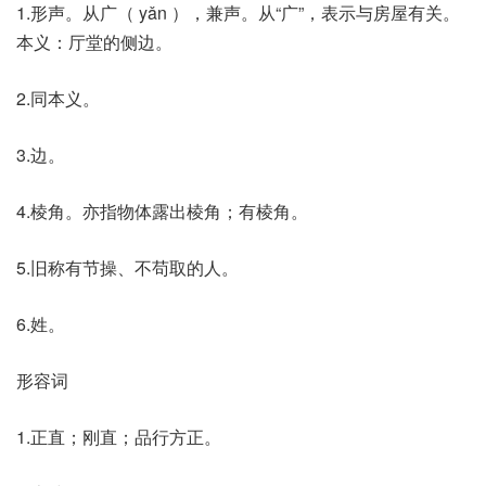
1.形声。从广（ yǎn ），兼声。从“广”，表示与房屋有关。
本义：厅堂的侧边。
2.同本义。
3.边。
4.棱角。亦指物体露出棱角；有棱角。
5.旧称有节操、不苟取的人。
6.姓。
形容词
1.正直；刚直；品行方正。