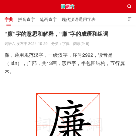

字典
拼音查字
笔画查字
现代汉语通用字表

通用规范汉字表
叠字大全
独体字大全
极简英语词典
“廉”字的意思和解释，“廉”字的成语和组词
词语六 发布于 2024-10-29
分类：
字典
阅读(246)
词语六
廉，通用规范汉字，一级汉字，序号2992，读音是
（lián），广部，共13画，形声字，半包围结构，五行属
木。