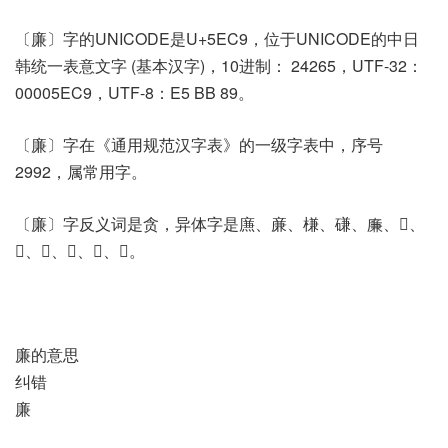
〔廉〕字的UNICODE是U+5EC9，位于UNICODE的中日
韩统一表意文字 (基本汉字)，10进制： 24265，UTF-32：
00005EC9，UTF-8：E5 BB 89。
〔廉〕字在《通用规范汉字表》的一级字表中，序号
2992，属常用字。
〔廉〕字反义词是贪，异体字是㢘、亷、槏、磏、廉、𠔳、
𠪊、𠪕、𢉧、𢋯、𤎉。
廉的意思
纠错
廉