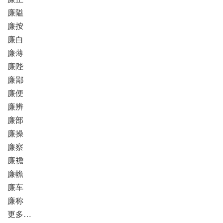
廉隘
廉按
廉白
廉薄
廉陛
廉鄙
廉便
廉辨
廉部
廉操
廉察
廉襜
廉幨
廉车
廉称
更多…