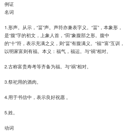
例证
名词
1.形声。从示，“畐”声。声符亦兼表字义。“畐”，本象形，
是“腹”字的初文，上象人首，“田”象腹部之形。腹中
的“十”符，表示充满之义，则“畐”有腹满义。“福”“富”互训，
以明家富则有福。本义：福气，福运。与“祸”相对。
2.古称富贵寿考等齐备为福。与“祸”相对。
3.祭祀用的酒肉。
4.用于书信中，表示良好祝愿 。
5.姓。
动词