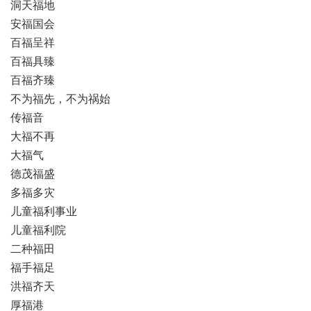
洞天福地
安福国会
百福呈祥
百福具臻
百福齐臻
不为福先，不为祸始
传福音
大福不再
大福气
德茂福盛
多福多灾
儿童福利事业
儿童福利院
二种福田
福手福足
洪福齐天
厚福港