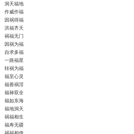
洞天福地
作威作福
因祸得福
洪福齐天
祸福无门
因祸为福
自求多福
一路福星
转祸为福
福至心灵
福善祸淫
福禄双全
福如东海
福地洞天
祸福相生
福寿无疆
祸福相倚