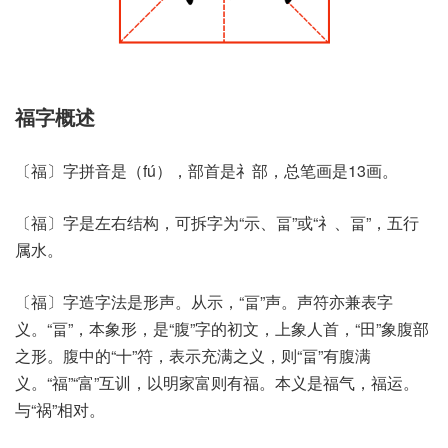
福字概述
〔福〕字拼音是（fú），部首是礻部，总笔画是13画。
〔福〕字是左右结构，可拆字为“示、畐”或“礻、畐”，五行
属水。
〔福〕字造字法是形声。从示，“畐”声。声符亦兼表字
义。“畐”，本象形，是“腹”字的初文，上象人首，“田”象腹部
之形。腹中的“十”符，表示充满之义，则“畐”有腹满
义。“福”“富”互训，以明家富则有福。本义是福气，福运。
与“祸”相对。