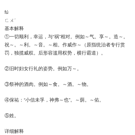
fú
ㄈㄨˊ
基本解释
①一切顺利，幸运，与“祸”相对。例如～气。享～。造～。
祝～。～利。～音。～相。作威作～（原指统治者专行赏
罚，独揽威权。后形容滥用权势，横行霸道）。
②旧时妇女行礼的姿势。例如万～。
③祭神的酒肉。例如～食。～酒。～物。
④保祐：“小信未孚，神弗～也”。～荫。～佑。
⑤姓。
详细解释