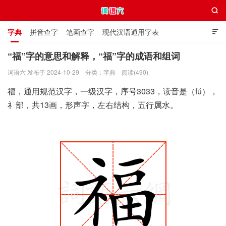

字典
拼音查字
笔画查字
现代汉语通用字表

通用规范汉字表
叠字大全
独体字大全
极简英语词典
“福”字的意思和解释，“福”字的成语和组词
词语六 发布于 2024-10-29
分类：
字典
阅读(490)
词语六
福，通用规范汉字，一级汉字，序号3033，读音是（fú），
礻部，共13画，形声字，左右结构，五行属水。