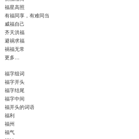
福星高照
有福同享，有难同当
威福自己
齐天洪福
避祸求福
祸福无常
更多…
福字组词
福字开头
福字结尾
福字中间
福开头的词语
福利
福州
福气