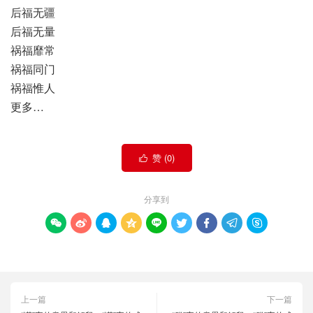
后福无疆
后福无量
祸福靡常
祸福同门
祸福惟人
更多…
赞 (
0
)

分享到









上一篇
下一篇