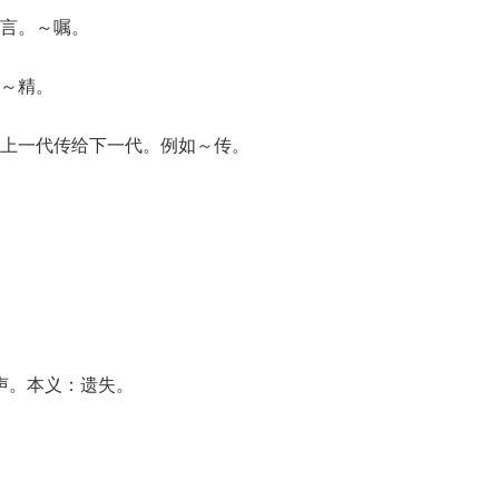
言。～嘱。
～精。
上一代传给下一代。例如～传。
，贵声。本义：遗失。