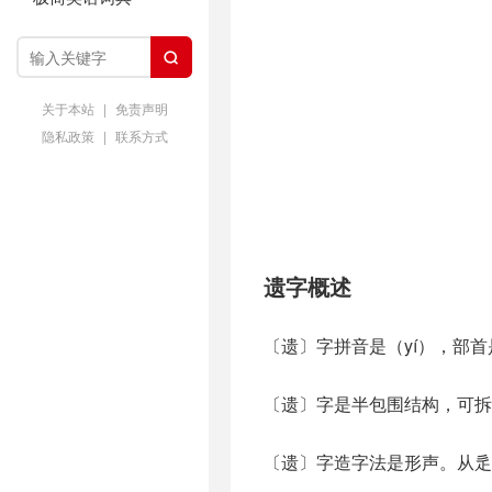

关于本站
|
免责声明
隐私政策
|
联系方式
遗字概述
〔遗〕字拼音是（yí），部首
〔遗〕字是半包围结构，可拆字
〔遗〕字造字法是形声。从辵( 