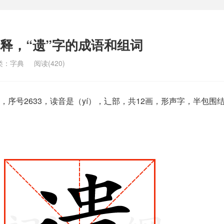
解释，“遗”字的成语和组词
类：
字典
阅读(420)
序号2633，读音是（yí），辶部，共12画，形声字，半包围