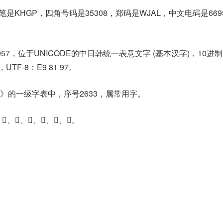
是KHGP，四角号码是35308，郑码是WJAL，中文电码是66
057，位于UNICODE的中日韩统一表意文字 (基本汉字)，10进
，UTF-8：E9 81 97。
》的一级字表中，序号2633，属常用字。
𨖽、𨗔、𨗭、𨗮、𨘤。