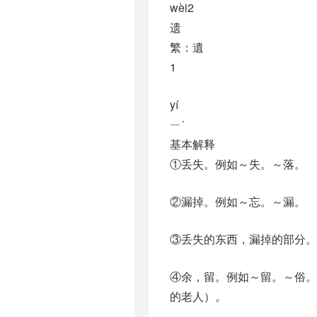
wèi2
遗
繁：遺
1
yí
ㄧˊ
基本解释
①丢失。例如～失。～落。
②漏掉。例如～忘。～漏。
③丢失的东西，漏掉的部分
④余，留。例如～留。～俗。
的老人）。