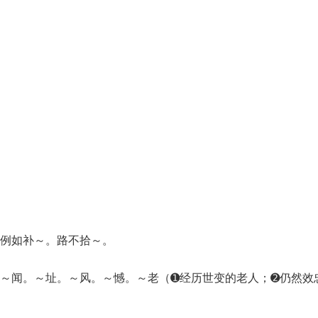
。例如补～。路不拾～。
～闻。～址。～风。～憾。～老（➊经历世变的老人；➋仍然效