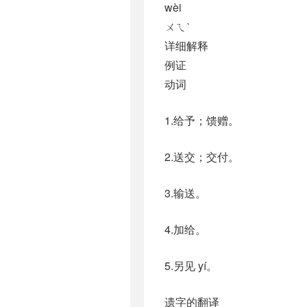
wèi
ㄨㄟˋ
详细解释
例证
动词
1.给予；馈赠。
2.送交；交付。
3.输送。
4.加给。
5.另见 yí。
遗字的翻译