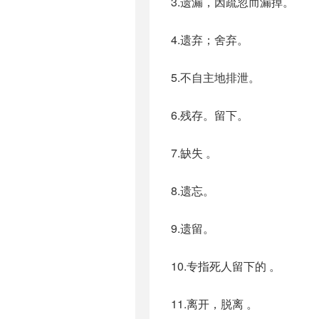
3.遗漏，因疏忽而漏掉。
4.遗弃；舍弃。
5.不自主地排泄。
6.残存。留下。
7.缺失 。
8.遗忘。
9.遗留。
10.专指死人留下的 。
11.离开，脱离 。