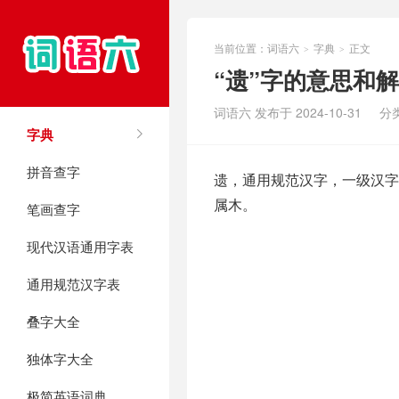
当前位置：
词语六
字典
正文
>
>
“遗”字的意思和
词语六 发布于 2024-10-31
分
字典
拼音查字
遗，通用规范汉字，一级汉字，
属木。
笔画查字
现代汉语通用字表
通用规范汉字表
叠字大全
独体字大全
极简英语词典