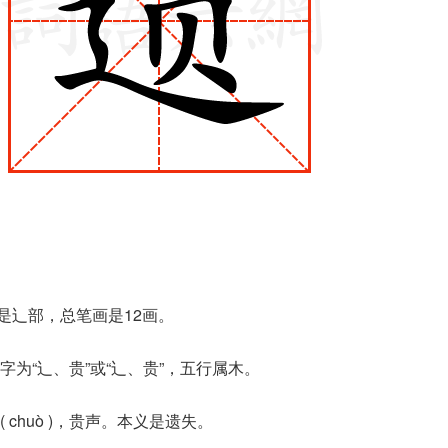
是辶部，总笔画是12画。
为“辶、贵”或“⻌、贵”，五行属木。
chuò )，贵声。本义是遗失。