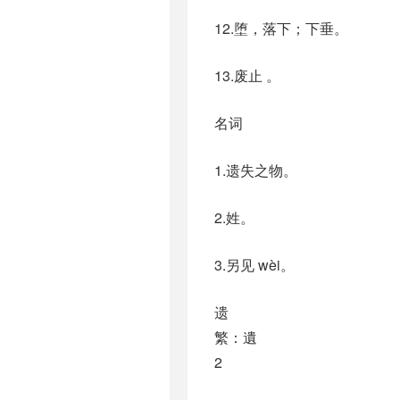
12.堕，落下；下垂。
13.废止 。
名词
1.遗失之物。
2.姓。
3.另见 wèi。
遗
繁：遺
2