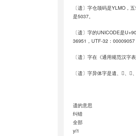
〔遗〕字仓颉码是YLMO，五笔
是5037。
〔遗〕字的UNICODE是U+9
36951，UTF-32：00009057
〔遗〕字在《通用规范汉字表
〔遗〕字异体字是遺、𧸃、𧸯、𧸽、
遗的意思
纠错
全部
yí1