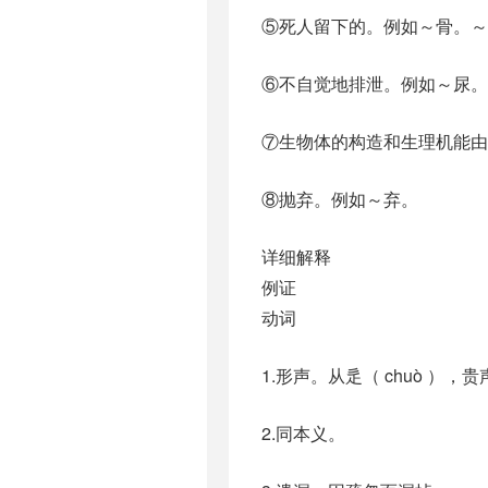
⑤死人留下的。例如～骨。～
⑥不自觉地排泄。例如～尿。
⑦生物体的构造和生理机能由
⑧抛弃。例如～弃。
详细解释
例证
动词
1.形声。从辵（ chuò ）
2.同本义。