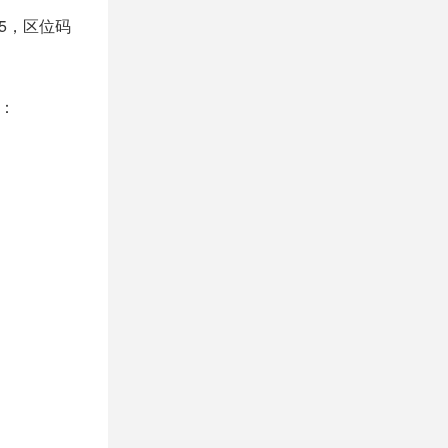
95，区位码
制：