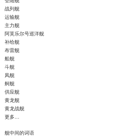
登陆舰
战列舰
运输舰
主力舰
阿芙乐尔号巡洋舰
补给舰
布雷舰
船舰
斗舰
凤舰
舸舰
供应舰
黄龙舰
黄龙战舰
更多…
舰中间的词语