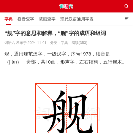

字典
拼音查字
笔画查字
现代汉语通用字表

通用规范汉字表
叠字大全
独体字大全
极简英语词典
“舰”字的意思和解释，“舰”字的成语和组词
词语六 发布于 2024-11-01
分类：
字典
阅读(353)
词语六
舰，通用规范汉字，一级汉字，序号1978，读音是
（jiàn），舟部，共10画，形声字，左右结构，五行属木。