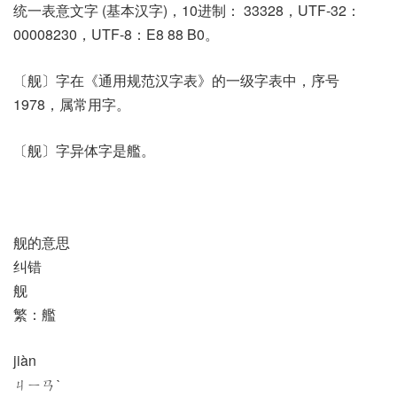
统一表意文字 (基本汉字)，10进制： 33328，UTF-32：
00008230，UTF-8：E8 88 B0。
〔舰〕字在《通用规范汉字表》的一级字表中，序号
1978，属常用字。
〔舰〕字异体字是艦。
舰的意思
纠错
舰
繁：艦
jiàn
ㄐㄧㄢˋ