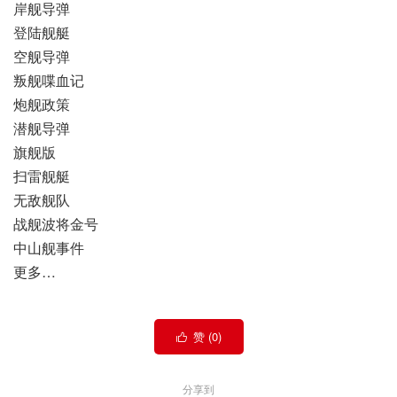
岸舰导弹
登陆舰艇
空舰导弹
叛舰喋血记
炮舰政策
潜舰导弹
旗舰版
扫雷舰艇
无敌舰队
战舰波将金号
中山舰事件
更多…
赞 (
0
)

分享到