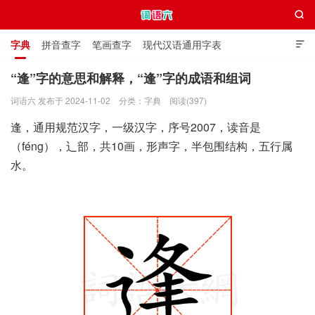

字典
拼音查字
笔画查字
现代汉语通用字表

通用规范汉字表
叠字大全
独体字大全
极简英语词典
“逢”字的意思和解释，“逢”字的成语和组词
词语六 发布于 2024-11-02
分类：
字典
阅读(397)
词语六
逢，通用规范汉字，一级汉字，序号2007，读音是
（féng），辶部，共10画，形声字，半包围结构，五行属
水。