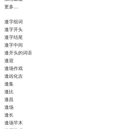
更多…
逢字组词
逢字开头
逢字结尾
逢字中间
逢开头的词语
逢迎
逢场作戏
逢凶化吉
逢集
逢比
逢昌
逢场
逢长
逢场竿木