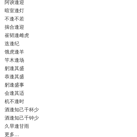
阿谀逢迎
暗室逢灯
不逢不若
揣合逢迎
崔韬逢雌虎
迭逢纪
饿虎逢羊
竿木逢场
躬逢其盛
恭逢其盛
躬逢盛事
会逢其适
机不逢时
酒逢知己千杯少
酒逢知己千钟少
久旱逢甘雨
更多…