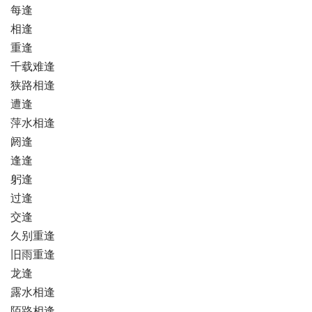
每逢
相逢
重逢
千载难逢
狭路相逢
遭逢
萍水相逢
阏逢
逢逢
躬逢
过逢
交逢
久别重逢
旧雨重逢
龙逢
露水相逢
陌路相逢