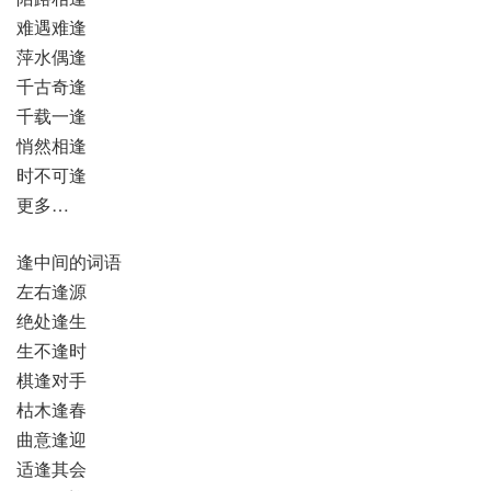
难遇难逢
萍水偶逢
千古奇逢
千载一逢
悄然相逢
时不可逢
更多…
逢中间的词语
左右逢源
绝处逢生
生不逢时
棋逢对手
枯木逢春
曲意逢迎
适逢其会