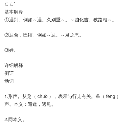
ㄈㄥˊ
基本解释
①遇到。例如～遇。久别重～。～凶化吉。狭路相～。
②迎合，巴结。例如～迎。～君之恶。
③姓。
详细解释
例证
动词
1.形声。从辵（ chuò ），表示与行走有关。夆（ fēng ）
声。本义：遭逢，遇见。
2.同本义。