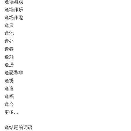
逢场游戏
逢场作乐
逢场作趣
逢辰
逢池
逢处
逢春
逢颠
逢遌
逢恶导非
逢纷
逢逢
逢福
逢合
更多…
逢结尾的词语