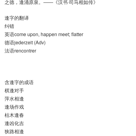
之德，逢涌原泉。——《汉书·司马相如传》
逢字的翻译
纠错
英语come upon, happen meet; flatter
德语jederzeit (Adv)
法语rencontrer
含逢字的成语
棋逢对手
萍水相逢
逢场作戏
枯木逢春
逢凶化吉
狭路相逢