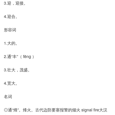
3.迎，迎接。
4.迎合。
形容词
1.大的。
2.通“丰”（ fēng ）
3.壮大，茂盛。
4.宽大。
名词
◎通“烽”。烽火。古代边防要塞报警的烟火 signal fire大汉