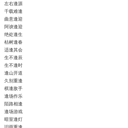
左右逢源
千载难逢
曲意逢迎
阿谀逢迎
绝处逢生
枯树逢春
适逢其会
生不逢辰
生不逢时
逢山开道
久别重逢
棋逢敌手
逢场作乐
陌路相逢
逢场游戏
暗室逢灯
旧雨重逢