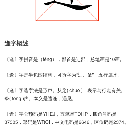
逢字概述
〔逢〕字拼音是（féng），部首是辶部，总笔画是10画。
〔逢〕字是半包围结构，可拆字为“辶、夆”，五行属水。
〔逢〕字造字法是形声。从辵( chuò )，表示与行走有关。
夆( fēng )声。本义是遭逢，遇见。
〔逢〕字仓颉码是YHEJ，五笔是TDHP，四角号码是
37305，郑码是WRCI，中文电码是6646，区位码是2374。