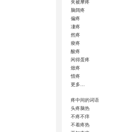
夹被摩疼
脑阔疼
偏疼
凄疼
然疼
痠疼
酸疼
闲得蛋疼
焮疼
惜疼
更多…
疼中间的词语
头疼脑热
不疼不痒
不着疼热