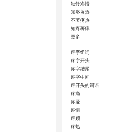
轻怜疼惜
知疼著热
不著疼热
知疼著痒
更多…
疼字组词
疼字开头
疼字结尾
疼字中间
疼开头的词语
疼痛
疼爱
疼惜
疼顾
疼热