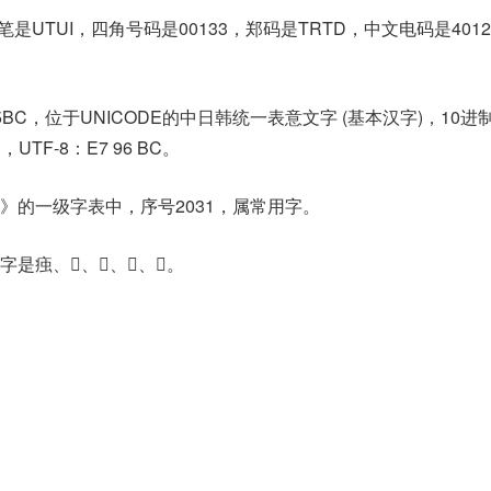
是UTUI，四角号码是00133，郑码是TRTD，中文电码是401
5BC，位于UNICODE的中日韩统一表意文字 (基本汉字)，10进
C，UTF-8：E7 96 BC。
》的一级字表中，序号2031，属常用字。
、𤹤、𤻴、𤼆、𦙭。