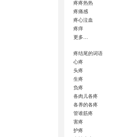
疼疼热热
疼痛感
疼心泣血
疼痒
更多…
疼结尾的词语
心疼
头疼
生疼
负疼
各肉儿各疼
各养的各疼
管谁筋疼
害疼
护疼