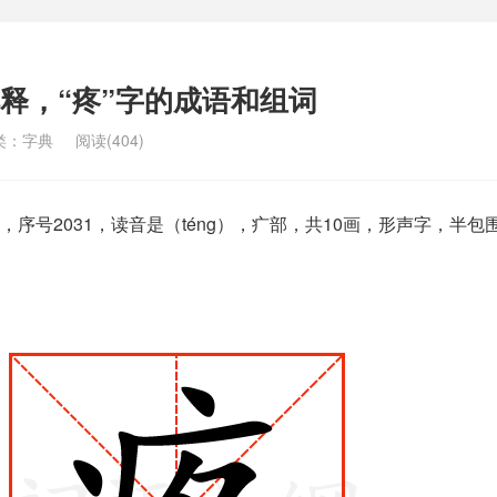
解释，“疼”字的成语和组词
类：
字典
阅读(404)
序号2031，读音是（téng），疒部，共10画，形声字，半包