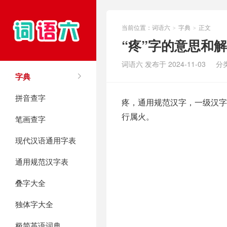
当前位置：
词语六
字典
正文
>
>
“疼”字的意思和
词语六 发布于 2024-11-03
分
字典
拼音查字
疼，通用规范汉字，一级汉字，
行属火。
笔画查字
现代汉语通用字表
通用规范汉字表
叠字大全
独体字大全
极简英语词典