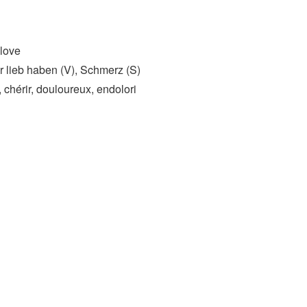
 love
lieb haben (V)​, Schmerz (S)
 chérir, douloureux, endolori