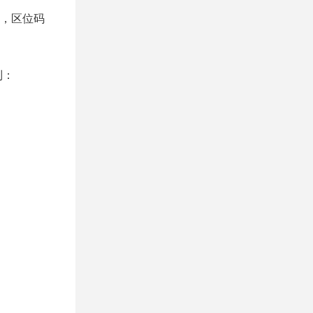
2，区位码
制：