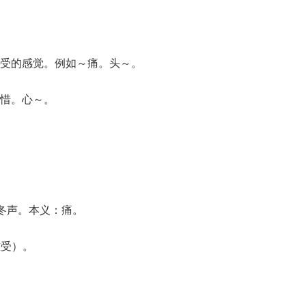
受的感觉。例如～痛。头～。
惜。心～。
），冬声。本义：痛。
难受）。