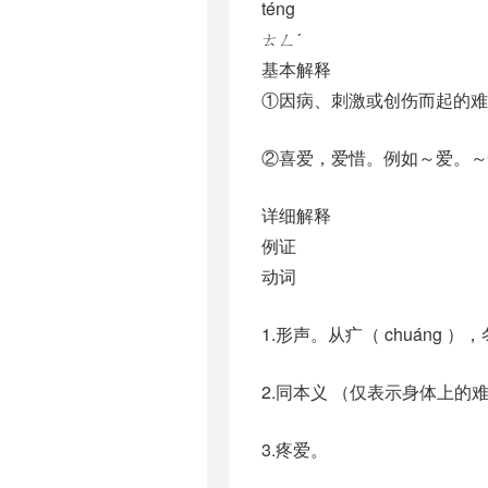
téng
ㄊㄥˊ
基本解释
①因病、刺激或创伤而起的难
②喜爱，爱惜。例如～爱。～
详细解释
例证
动词
1.形声。从疒（ chuáng 
2.同本义 （仅表示身体上的
3.疼爱。