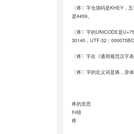
〔疼〕字仓颉码是KHEY，五笔
是4459。
〔疼〕字的UNICODE是U+7
30140，UTF-32：000075B
〔疼〕字在《通用规范汉字表
〔疼〕字的近义词是痛，异体字是痋
疼的意思
纠错
疼