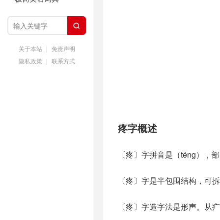

关于本站
|
免责声明
隐私政策
|
联系方式
疼字概述
〔疼〕字拼音是（téng），
〔疼〕字是半包围结构，可拆
〔疼〕字造字法是形声。从疒( 