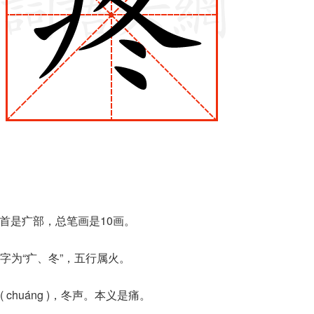
部首是疒部，总笔画是10画。
字为“疒、冬”，五行属火。
chuáng )，冬声。本义是痛。