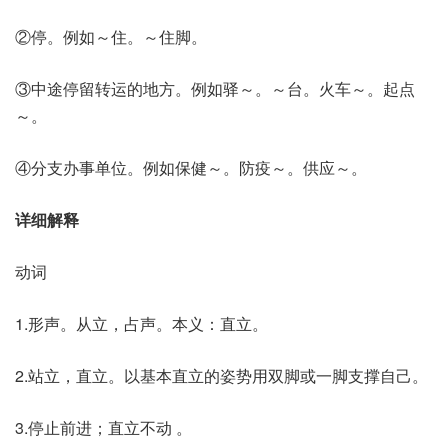
②停。例如～住。～住脚。
③中途停留转运的地方。例如驿～。～台。火车～。起点
～。
④分支办事单位。例如保健～。防疫～。供应～。
详细解释
动词
1.形声。从立，占声。本义：直立。
2.站立，直立。以基本直立的姿势用双脚或一脚支撑自己。
3.停止前进；直立不动 。