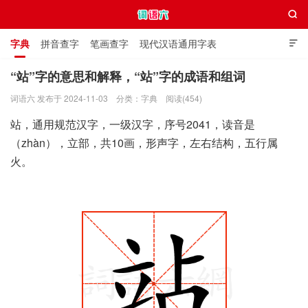

字典
拼音查字
笔画查字
现代汉语通用字表

通用规范汉字表
叠字大全
独体字大全
极简英语词典
“站”字的意思和解释，“站”字的成语和组词
词语六 发布于 2024-11-03
分类：
字典
阅读(454)
词语六
站，通用规范汉字，一级汉字，序号2041，读音是
（zhàn），立部，共10画，形声字，左右结构，五行属
火。