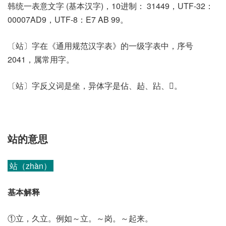
韩统一表意文字 (基本汉字)，10进制： 31449，UTF-32：
00007AD9，UTF-8：E7 AB 99。
〔站〕字在《通用规范汉字表》的一级字表中，序号
2041，属常用字。
〔站〕字反义词是坐，异体字是佔、趈、跕、𥩠。
站的意思
站（zhàn）
基本解释
①立，久立。例如～立。～岗。～起来。