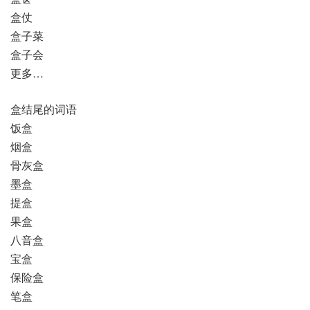
盒仗
盒子菜
盒子会
更多…
盒结尾的词语
饭盒
烟盒
骨灰盒
墨盒
提盒
果盒
八音盒
宝盒
保险盒
笔盒