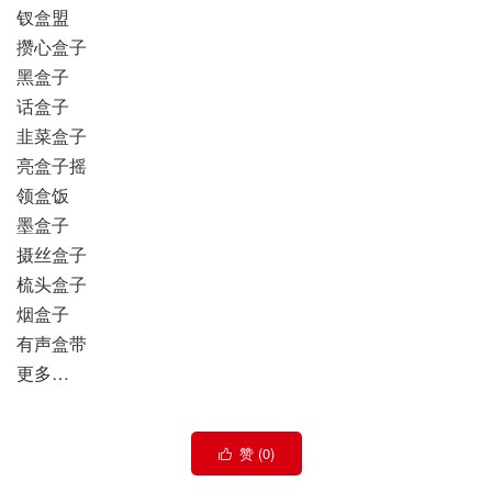
钗盒盟
攒心盒子
黑盒子
话盒子
韭菜盒子
亮盒子摇
领盒饭
墨盒子
摄丝盒子
梳头盒子
烟盒子
有声盒带
更多…
赞 (
0
)
