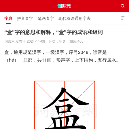

字典
拼音查字
笔画查字
现代汉语通用字表

通用规范汉字表
叠字大全
独体字大全
极简英语词典
“盒”字的意思和解释，“盒”字的成语和组词
词语六 发布于 2024-11-08
分类：
字典
阅读(406)
词语六
盒，通用规范汉字，一级汉字，序号2348，读音是
（hé），皿部，共11画，形声字，上下结构，五行属水。