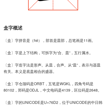
盒字概述
〔盒〕字拼音是（hé），部首是皿部，总笔画是11画。
〔盒〕字是上下结构，可拆字为“合、皿”，五行属水。
〔盒〕字造字法是形声。从皿，合声。从“皿”，表示与器皿
有关。本义是底盖相合的盛器。
〔盒〕字仓颉码是ORBT，五笔是WGKL，四角号码是
80102，郑码是ODJL，中文电码是4139，区位码是2648。
〔盒〕字的UNICODE是U+76D2，位于UNICODE的中日韩