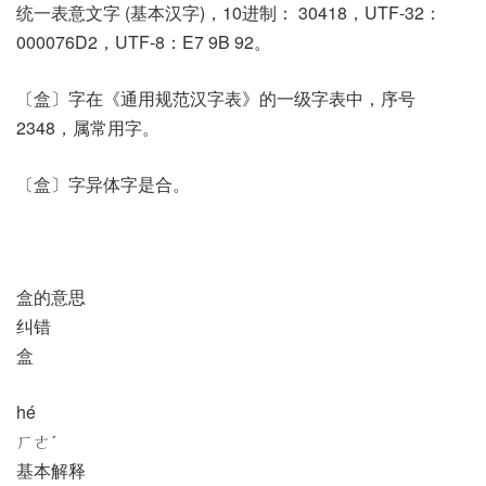
统一表意文字 (基本汉字)，10进制： 30418，UTF-32：
000076D2，UTF-8：E7 9B 92。
〔盒〕字在《通用规范汉字表》的一级字表中，序号
2348，属常用字。
〔盒〕字异体字是合。
盒的意思
纠错
盒
hé
ㄏㄜˊ
基本解释