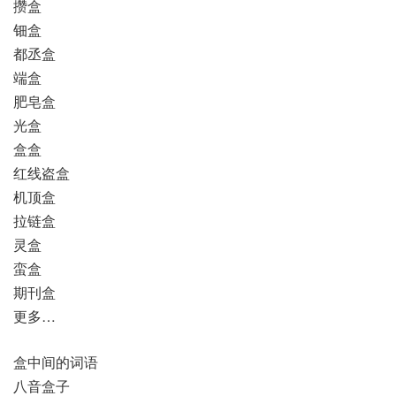
攒盒
钿盒
都丞盒
端盒
肥皂盒
光盒
盒盒
红线盗盒
机顶盒
拉链盒
灵盒
蛮盒
期刊盒
更多…
盒中间的词语
八音盒子