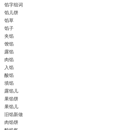
馅字组词
馅儿饼
馅草
馅子
夹馅
馂馅
露馅
肉馅
入馅
酸馅
填馅
露馅儿
果馅饼
果馅儿
旧馅新做
肉馅饼
酸馅气