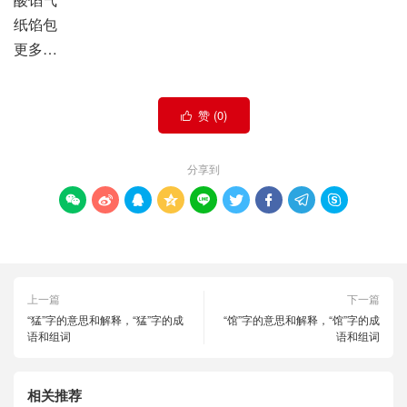
纸馅包
更多…
赞 (
0
)

分享到









上一篇
下一篇
“猛”字的意思和解释，“猛”字的成
“馆”字的意思和解释，“馆”字的成
语和组词
语和组词
相关推荐