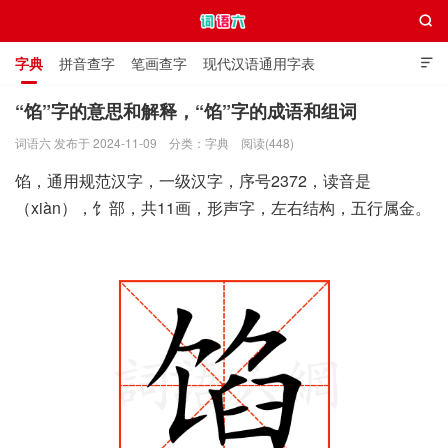

字典
拼音查字
笔画查字
现代汉语通用字表

通用规范汉字表
叠字大全
独体字大全
极简英语词典
“馅”字的意思和解释，“馅”字的成语和组词
词语六 发布于 2024-11-09
分类：
字典
阅读(448)
词语六
馅，通用规范汉字，一级汉字，序号2372，读音是
（xiàn），饣部，共11画，形声字，左右结构，五行属金。