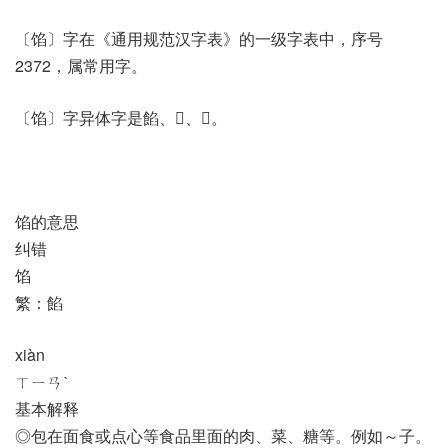
〔馅〕字在《通用规范汉字表》的一级字表中，序号
2372，属常用字。
〔馅〕字异体字是餡、𤑃、𨢝。
馅的意思
纠错
馅
繁：餡
xiàn
ㄒㄧㄢˋ
基本解释
◎包在面食或点心等食品里面的肉、菜、糖等。例如～子。