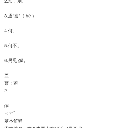
2.却，则。
3.通“盍”（ hé ）
4.何。
5.何不。
6.另见 gě。
盖
繁：蓋
2
gě
ㄍㄜˇ
基本解释