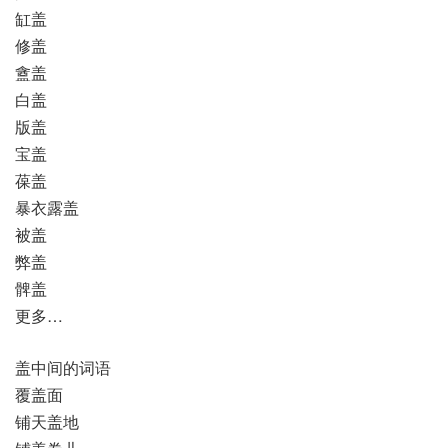
缸盖
修盖
盦盖
白盖
版盖
宝盖
葆盖
暴衣露盖
被盖
弊盖
髀盖
更多…
盖中间的词语
覆盖面
铺天盖地