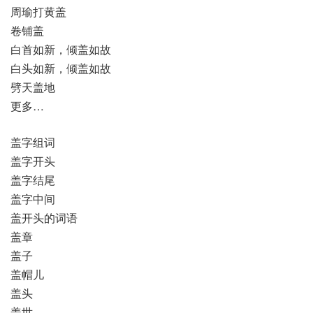
周瑜打黄盖
卷铺盖
白首如新，倾盖如故
白头如新，倾盖如故
劈天盖地
更多…
盖字组词
盖字开头
盖字结尾
盖字中间
盖开头的词语
盖章
盖子
盖帽儿
盖头
盖世