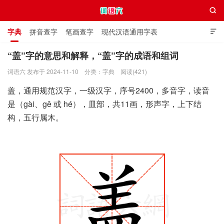

字典
拼音查字
笔画查字
现代汉语通用字表

通用规范汉字表
叠字大全
独体字大全
极简英语词典
“盖”字的意思和解释，“盖”字的成语和组词
词语六 发布于 2024-11-10
分类：
字典
阅读(421)
词语六
盖，通用规范汉字，一级汉字，序号2400，多音字，读音
是（gài、gě 或 hé），皿部，共11画，形声字，上下结
构，五行属木。