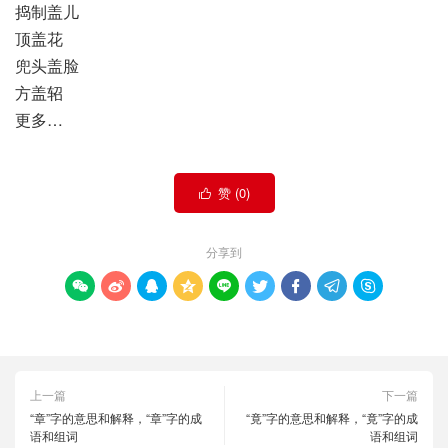
捣制盖儿
顶盖花
兜头盖脸
方盖轺
更多…
赞 (
0
)

分享到









上一篇
下一篇
“章”字的意思和解释，“章”字的成
“竟”字的意思和解释，“竟”字的成
语和组词
语和组词