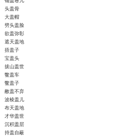
铺盖卷儿
头盖骨
大盖帽
劈头盖脸
欲盖弥彰
遮天盖地
捂盖子
宝盖头
拔山盖世
鳖盖车
鳖盖子
敝盖不弃
波棱盖儿
布天盖地
才华盖世
沉积盖层
持盖自蔽