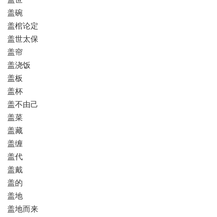
盖碗
盖棺论定
盖世太保
盖帘
盖浇饭
盖板
盖杯
盖不由己
盖菜
盖藏
盖缠
盖代
盖戴
盖的
盖地
盖地而来