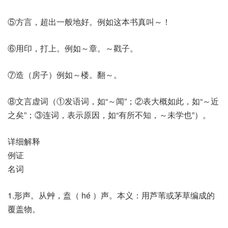
⑤方言，超出一般地好。例如这本书真叫～！
⑥用印，打上。例如～章。～戳子。
⑦造（房子）例如～楼。翻～。
⑧文言虚词（①发语词，如“～闻”；②表大概如此，如“～近
之矣”；③连词，表示原因，如“有所不知，～未学也”）。
详细解释
例证
名词
1.形声。从艸，盍（ hé ）声。本义：用芦苇或茅草编成的
覆盖物。