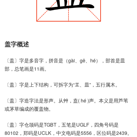
盖字概述
〔盖〕字是多音字，拼音是（gài、gě、hé），部首是皿
部，总笔画是11画。
〔盖〕字是上下结构，可拆字为“𦍌、皿”，五行属木。
〔盖〕字造字法是形声。从艸，盍( hé )声。本义是用芦苇
或茅草编成的覆盖物。
〔盖〕字仓颉码是TGBT，五笔是UGLF，四角号码是
80102，郑码是UCLK，中文电码是5556，区位码是2439。