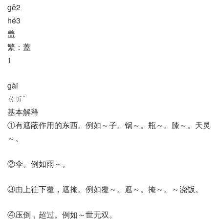
gě2
hé3
盖
繁：蓋
1
gài
ㄍㄞˋ
基本解释
①有遮蔽作用的东西。例如～子。锅～。瓶～。膝～。天灵
～。
②伞。例如雨～。
③由上往下覆，遮掩。例如覆～。遮～。掩～。～浇饭。
④压倒，超过。例如～世无双。