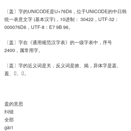
〔盖〕字的UNICODE是U+76D6，位于UNICODE的中日韩
统一表意文字 (基本汉字)，10进制： 30422，UTF-32：
000076D6，UTF-8：E7 9B 96。
〔盖〕字在《通用规范汉字表》的一级字表中，序号
2400，属常用字。
〔盖〕字的近义词是关，反义词是掀、揭，异体字是葢、
蓋、𤇁、𤇙。
盖的意思
纠错
全部
gài1