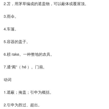
2.苫，用茅草编成的遮盖物，可以蔽体或覆屋顶。
3.雨伞。
4.车篷。
5.容器的盖子。
6.耢 rake。一种整地的农具。
7.通“阖”（ hé ）。门扇。
动词
1.遮蔽；掩盖；引申为概括。
2.引申为胜过、超出。