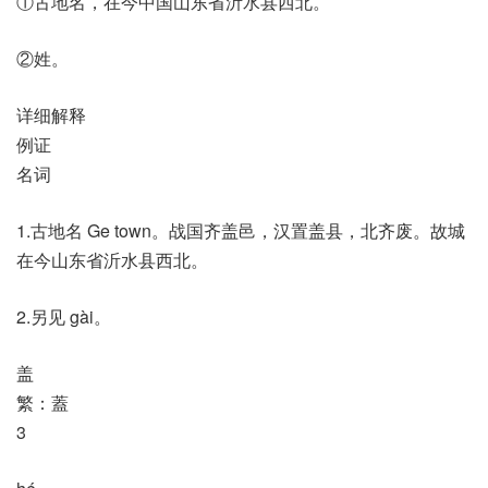
①古地名，在今中国山东省沂水县西北。
②姓。
详细解释
例证
名词
1.古地名 Ge town。战国齐盖邑，汉置盖县，北齐废。故城
在今山东省沂水县西北。
2.另见 gài。
盖
繁：蓋
3