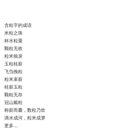
含粒字的成语
米粒之珠
杯水粒粟
颗粒无收
粒米狼戾
玉粒桂薪
飞刍挽粒
粒米束薪
桂薪玉粒
颗粒无存
冠山戴粒
称薪而爨，数粒乃炊
滴水成河，粒米成箩
更多…