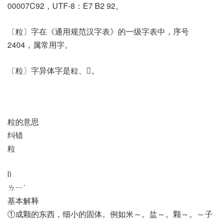
00007C92，UTF-8：E7 B2 92。
〔粒〕字在《通用规范汉字表》的一级字表中，序号
2404，属常用字。
〔粒〕字异体字是粒、𩚷。
粒的意思
纠错
粒
lì
ㄌㄧˋ
基本解释
①成颗的东西，细小的固体。例如米～。盐～。颗～。～子