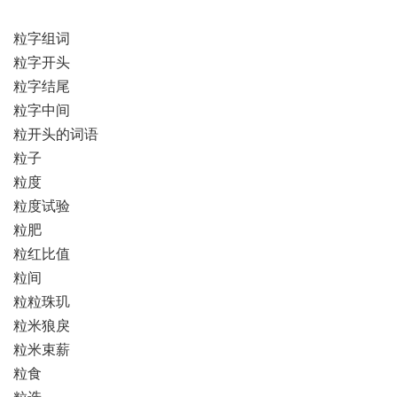
粒字组词
粒字开头
粒字结尾
粒字中间
粒开头的词语
粒子
粒度
粒度试验
粒肥
粒红比值
粒间
粒粒珠玑
粒米狼戾
粒米束薪
粒食
粒选