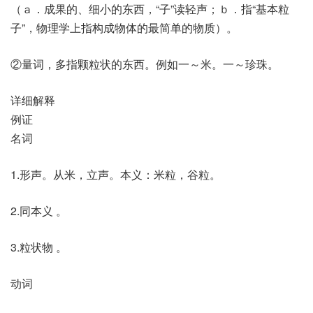
（ａ．成果的、细小的东西，“子”读轻声；ｂ．指“基本粒
子”，物理学上指构成物体的最简单的物质）。
②量词，多指颗粒状的东西。例如一～米。一～珍珠。
详细解释
例证
名词
1.形声。从米，立声。本义：米粒，谷粒。
2.同本义 。
3.粒状物 。
动词