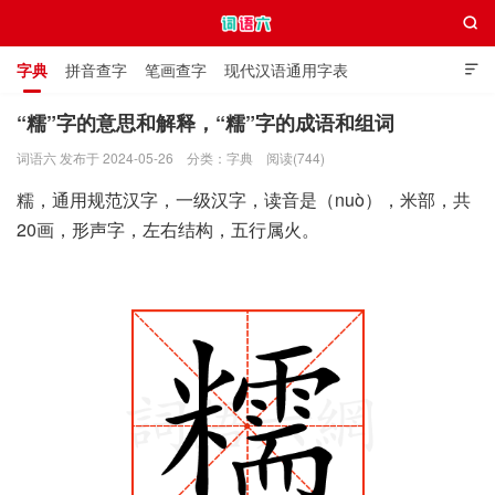

字典
拼音查字
笔画查字
现代汉语通用字表

通用规范汉字表
叠字大全
独体字大全
极简英语词典
“糯”字的意思和解释，“糯”字的成语和组词
词语六 发布于 2024-05-26
分类：
字典
阅读(744)
词语六
糯，通用规范汉字，一级汉字，读音是（nuò），米部，共
20画，形声字，左右结构，五行属火。