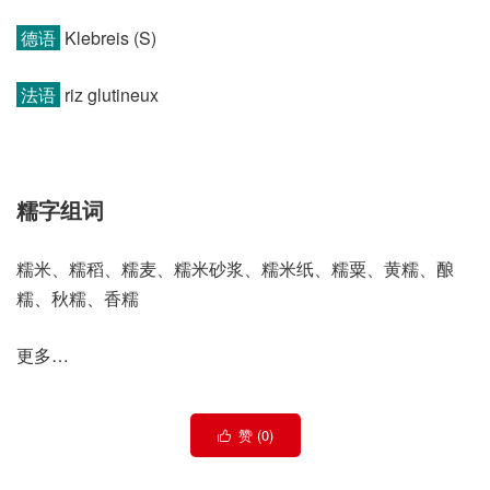
德语
Klebreis (S)
法语
riz glutineux
糯字组词
糯米、糯稻、糯麦、糯米砂浆、糯米纸、糯粟、黄糯、酿
糯、秋糯、香糯
更多…
赞 (
0
)
