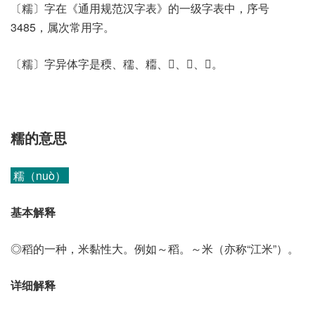
〔糯〕字在《通用规范汉字表》的一级字表中，序号
3485，属次常用字。
〔糯〕字异体字是稬、穤、糥、𥢠、𥻟、𥼥。
糯的意思
糯（nuò）
基本解释
◎稻的一种，米黏性大。例如～稻。～米（亦称“江米”）。
详细解释