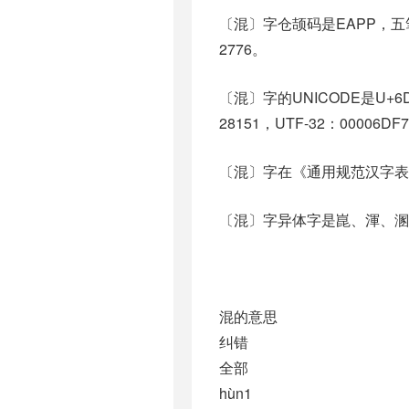
〔混〕字仓颉码是EAPP，五笔
2776。
〔混〕字的UNICODE是U+6
28151，UTF-32：00006DF
〔混〕字在《通用规范汉字表
〔混〕字异体字是崑、渾、溷、
混的意思
纠错
全部
hùn1