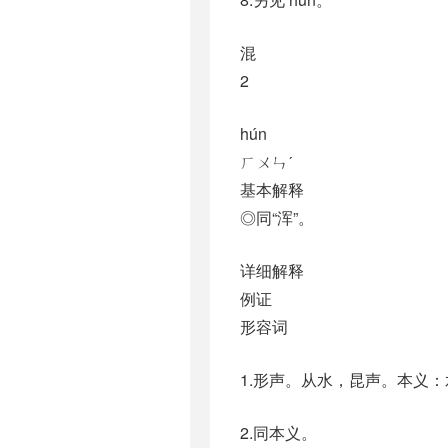
混
2
hún
ㄏㄨㄣˊ
基本解释
◎同“浑”。
详细解释
例证
形容词
1.形声。从水，昆声。本义
2.同本义。