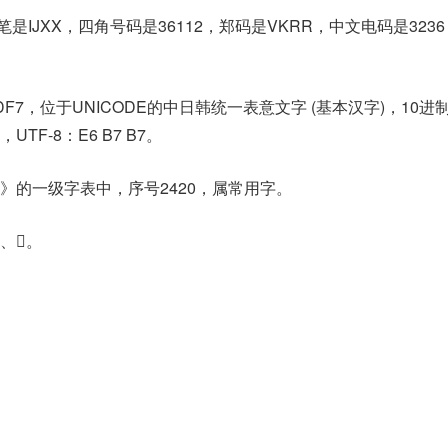
是IJXX，四角号码是36112，郑码是VKRR，中文电码是323
DF7，位于UNICODE的中日韩统一表意文字 (基本汉字)，10进
7，UTF-8：E6 B7 B7。
》的一级字表中，序号2420，属常用字。
𡇯。