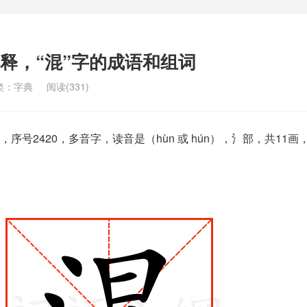
解释，“混”字的成语和组词
类：
字典
阅读(331)
序号2420，多音字，读音是（hùn 或 hún），氵部，共11画