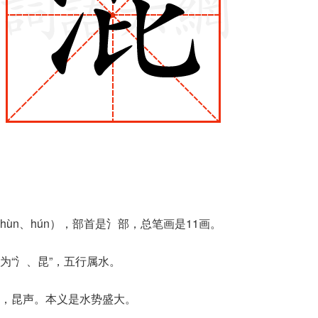
ùn、hún），部首是氵部，总笔画是11画。
为“氵、昆”，五行属水。
，昆声。本义是水势盛大。