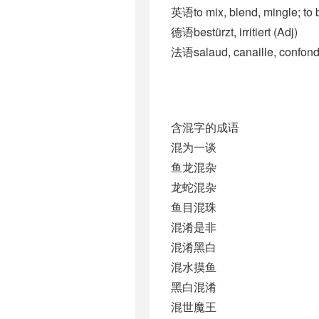
英语to mix, blend, mingle; to
德语bestürzt, irritiert (Adj)
法语salaud, canaille, confondre,
含混字的成语
混为一谈
鱼龙混杂
龙蛇混杂
鱼目混珠
混淆是非
混淆黑白
混水摸鱼
黑白混淆
混世魔王