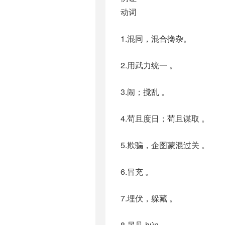
动词
1.混同，混合搀杂。
2.用武力统一 。
3.闹；搅乱 。
4.苟且度日；苟且谋取 。
5.欺骗，企图蒙混过关 。
6.冒充 。
7.埋伏，躲藏 。
8.另见 hún。