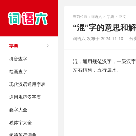
当前位置：
词语六
字典
正文
>
>
“混”字的意思和
词语六 发布于 2024-11-10
分
字典
拼音查字
混，通用规范汉字，一级汉字，
左右结构，五行属水。
笔画查字
现代汉语通用字表
通用规范汉字表
叠字大全
独体字大全
极简英语词典