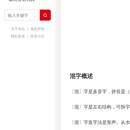

关于本站
|
免责声明
隐私政策
|
联系方式
混字概述
〔混〕字是多音字，拼音是（h
〔混〕字是左右结构，可拆字
〔混〕字造字法是形声。从水