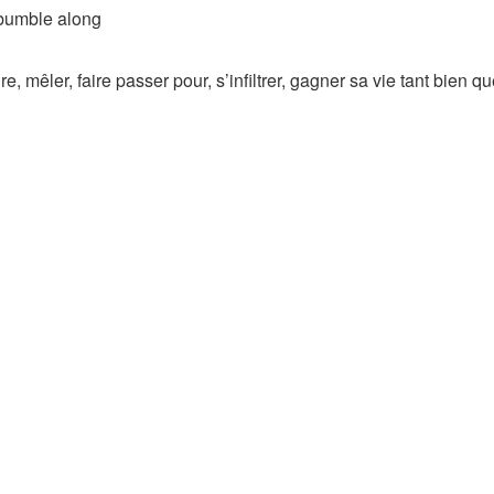
 bumble along
 mêler, faire passer pour, s’infiltrer, gagner sa vie tant bien q