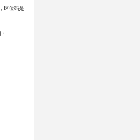
6，区位码是
制：