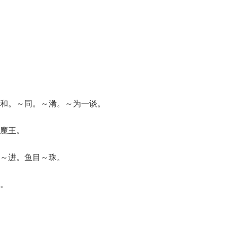
和。～同。～淆。～为一谈。
魔王。
～进。鱼目～珠。
。