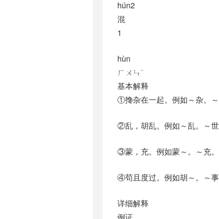
hún2
混
1
hùn
ㄏㄨㄣˋ
基本解释
①搀杂在一起。例如～杂。～
②乱，胡乱。例如～乱。～世
③蒙，充。例如蒙～。～充。
④苟且度过。例如胡～。～事
详细解释
例证