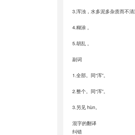
3.浑浊，水多泥多杂质而不清
4.糊涂 。
5.胡乱 。
副词
1.全部。同“浑”。
2.整个。同“浑”。
3.另见 hùn。
混字的翻译
纠错