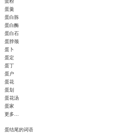
蛋粉
蛋羹
蛋白胨
蛋白酶
蛋白石
蛋脖颈
蛋卜
蛋定
蛋丁
蛋户
蛋花
蛋划
蛋花汤
蛋家
更多…
蛋结尾的词语