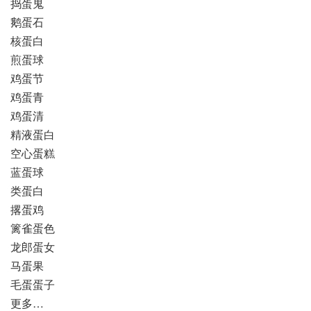
捣蛋鬼
鹅蛋石
核蛋白
煎蛋球
鸡蛋节
鸡蛋青
鸡蛋清
精液蛋白
空心蛋糕
蓝蛋球
类蛋白
撂蛋鸡
篱雀蛋色
龙郎蛋女
马蛋果
毛蛋蛋子
更多…