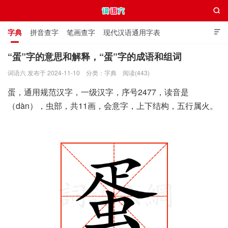

字典
拼音查字
笔画查字
现代汉语通用字表

通用规范汉字表
叠字大全
独体字大全
极简英语词典
“蛋”字的意思和解释，“蛋”字的成语和组词
词语六 发布于 2024-11-10
分类：
字典
阅读(443)
词语六
蛋，通用规范汉字，一级汉字，序号2477，读音是
（dàn），虫部，共11画，会意字，上下结构，五行属火。