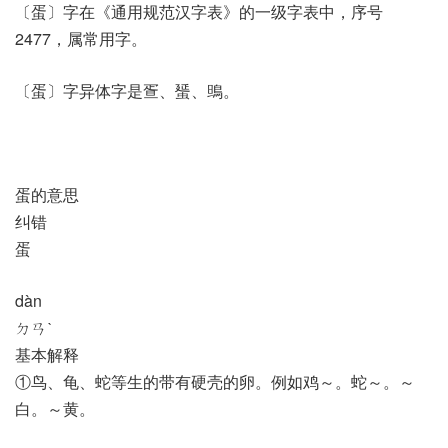
〔蛋〕字在《通用规范汉字表》的一级字表中，序号
2477，属常用字。
〔蛋〕字异体字是疍、蜑、鴠。
蛋的意思
纠错
蛋
dàn
ㄉㄢˋ
基本解释
①鸟、龟、蛇等生的带有硬壳的卵。例如鸡～。蛇～。～
白。～黄。