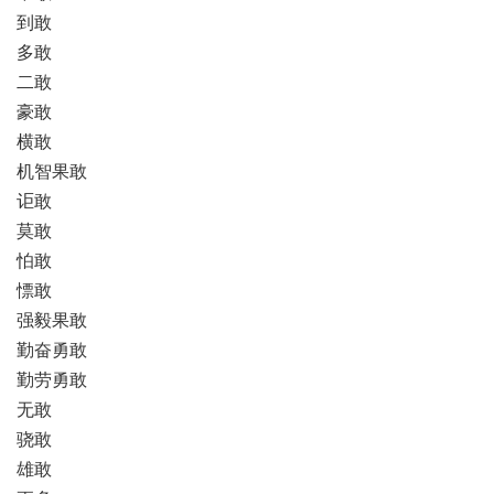
到敢
多敢
二敢
豪敢
横敢
机智果敢
讵敢
莫敢
怕敢
慓敢
强毅果敢
勤奋勇敢
勤劳勇敢
无敢
骁敢
雄敢