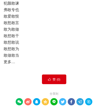
犯颜敢谏
弗敢专也
敢爱敢恨
敢怒敢言
敢为敢做
敢想敢干
敢想敢说
敢想敢为
敢做敢当
更多…
赞 (
0
)

分享到








