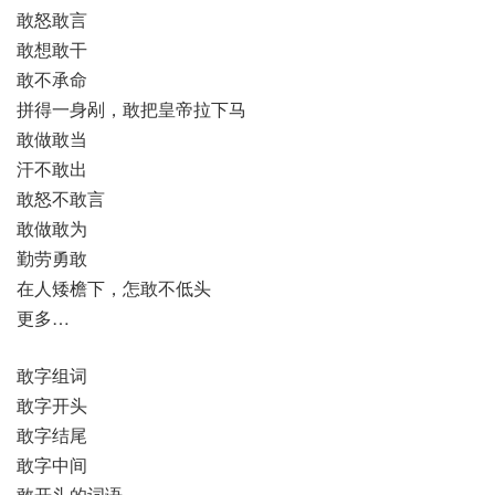
敢怒敢言
敢想敢干
敢不承命
拼得一身剐，敢把皇帝拉下马
敢做敢当
汗不敢出
敢怒不敢言
敢做敢为
勤劳勇敢
在人矮檐下，怎敢不低头
更多…
敢字组词
敢字开头
敢字结尾
敢字中间
敢开头的词语