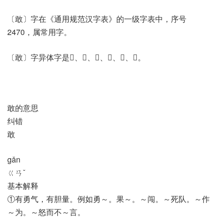
〔敢〕字在《通用规范汉字表》的一级字表中，序号
2470，属常用字。
〔敢〕字异体字是𠭖、𢼿、𢽤、𢽿、𣆸、𣪏。
敢的意思
纠错
敢
gǎn
ㄍㄢˇ
基本解释
①有勇气，有胆量。例如勇～。果～。～闯。～死队。～作
～为。～怒而不～言。