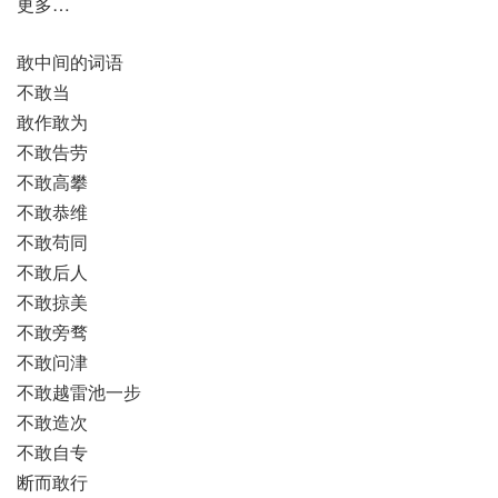
更多…
敢中间的词语
不敢当
敢作敢为
不敢告劳
不敢高攀
不敢恭维
不敢苟同
不敢后人
不敢掠美
不敢旁骛
不敢问津
不敢越雷池一步
不敢造次
不敢自专
断而敢行