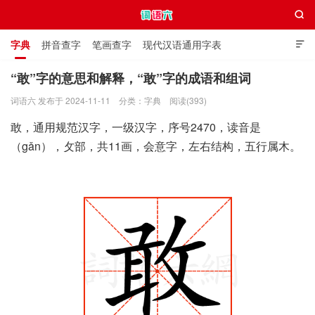

字典
拼音查字
笔画查字
现代汉语通用字表

通用规范汉字表
叠字大全
独体字大全
极简英语词典
“敢”字的意思和解释，“敢”字的成语和组词
词语六 发布于 2024-11-11
分类：
字典
阅读(393)
词语六
敢，通用规范汉字，一级汉字，序号2470，读音是
（gǎn），攵部，共11画，会意字，左右结构，五行属木。