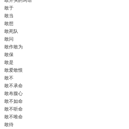
敢于
敢当
敢想
敢死队
敢问
敢作敢为
敢保
敢是
敢爱敢恨
敢不
敢不承命
敢布腹心
敢不如命
敢不听命
敢不唯命
敢待