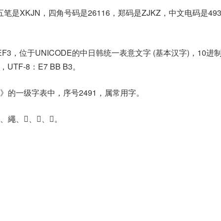
笔是XKJN，四角号码是26116，郑码是ZJKZ，中文电码是49
EF3，位于UNICODE的中日韩统一表意文字 (基本汉字)，10进
3，UTF-8：E7 BB B3。
》的一级字表中，序号2491，属常用字。
、𦃰、𦃻、𨭘。