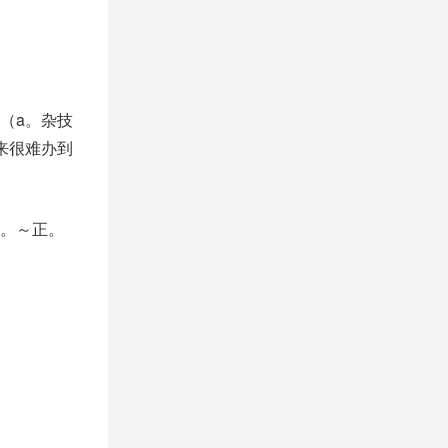
（a。杂技
来很难办到
。～正。