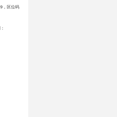
39，区位码
制：