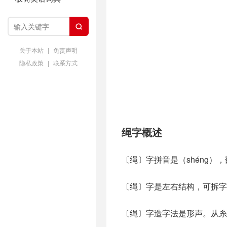

关于本站
|
免责声明
隐私政策
|
联系方式
绳字概述
〔绳〕字拼音是（shéng）
〔绳〕字是左右结构，可拆字
〔绳〕字造字法是形声。从糸(