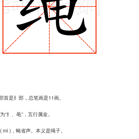
，部首是纟部，总笔画是11画。
为“纟、黾”，五行属金。
 mì )，蝇省声。本义是绳子。