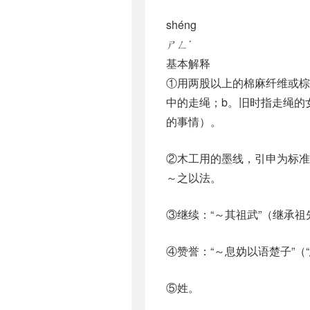
shéng
ㄕㄥˊ
基本解释
①用两股以上的棉麻纤维或棕
中的走绳；b。旧时指走绳的
的事情）。
②木工用的墨线，引申为标
～之以法。
③继续：“～其祖武”（继承祖
④赞誉：“～息妫以语楚子”（
⑤姓。