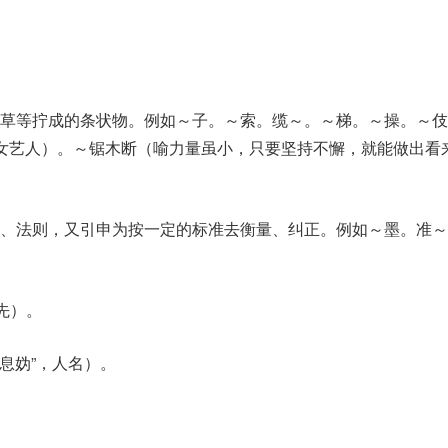
草等拧成的条状物。例如～子。～索。缆～。～梯。～操。～伎
女艺人）。～锯木断（喻力量虽小，只要坚持不懈，就能做出看
准、法则，又引申为按一定的标准去衡量、纠正。例如～墨。准～
先）。
“息妫”，人名）。