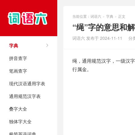
当前位置：
词语六
字典
正文
>
>
“绳”字的意思和
词语六 发布于 2024-11-11
分
字典
拼音查字
绳，通用规范汉字，一级汉字，
行属金。
笔画查字
现代汉语通用字表
通用规范汉字表
叠字大全
独体字大全
极简英语词典