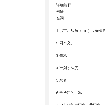
详细解释
例证
名词
1.形声。从糸（ mì ），蝇
2.同本义。
3.墨线。
4.准则；法度。
5.水名。
6.金沙江的古称。
7.山东省的南阳水、北阳水。