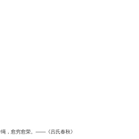
清廉中绳，愈穷愈荣。——《吕氏春秋》