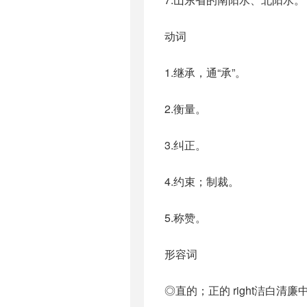
动词
1.继承，通“承”。
2.衡量。
3.纠正。
4.约束；制裁。
5.称赞。
形容词
◎直的；正的 right洁白