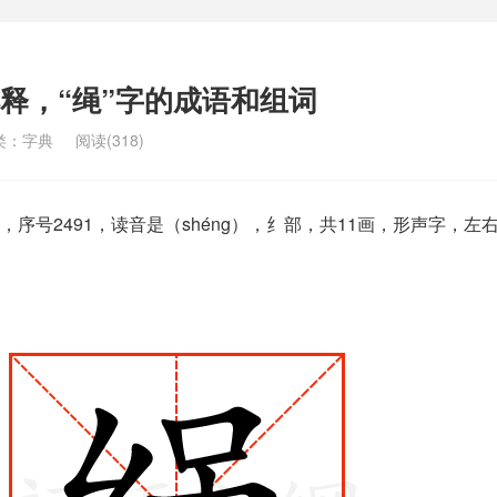
解释，“绳”字的成语和组词
类：
字典
阅读(318)
序号2491，读音是（shéng），纟部，共11画，形声字，左