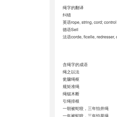
绳字的翻译
纠错
英语rope, string, cord; control
德语Seil
法语corde, ficelle, redresser, 
含绳字的成语
绳之以法
瓮牖绳枢
规矩准绳
绳锯木断
引绳排根
一朝被蛇咬，三年怕井绳
一年被蛇咬，三年怕草绳