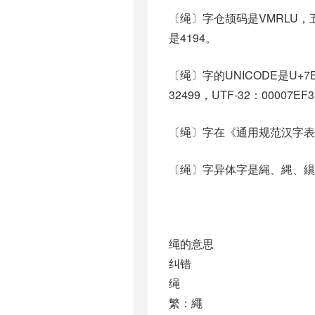
〔绳〕字仓颉码是VMRLU，五
是4194。
〔绳〕字的UNICODE是U+7
32499，UTF-32：00007EF
〔绳〕字在《通用规范汉字表
〔绳〕字异体字是䋲、縄、繉、繩
绳的意思
纠错
绳
繁：繩