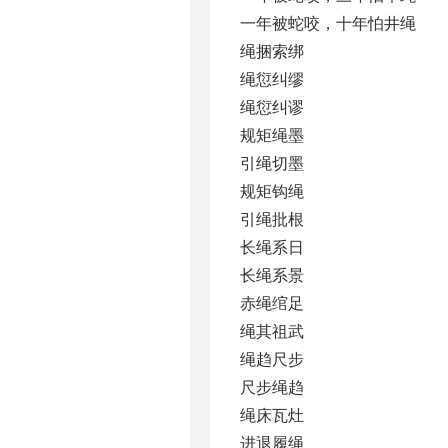
一年被蛇咬，十年怕井绳
绳捆索绑
绳愆纠缪
绳愆纠谬
规矩绳墨
引绳切墨
规矩钩绳
引绳批根
长绳系日
长绳系景
赤绳绾足
绳其祖武
绳趋尺步
尺步绳趋
绳床瓦灶
进退履绳