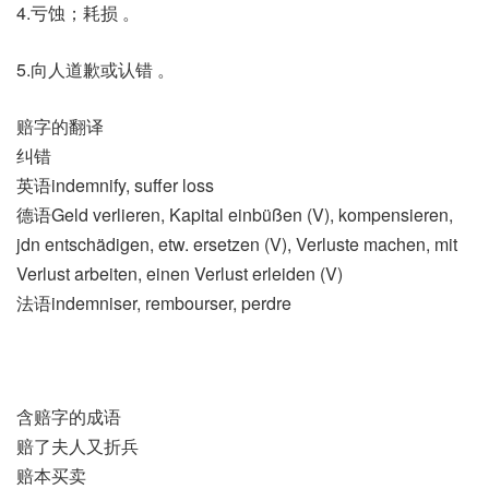
4.亏蚀；耗损 。
5.向人道歉或认错 。
赔字的翻译
纠错
英语indemnify, suffer loss
德语Geld verlieren, Kapital einbüßen (V)​, kompensieren,
jdn entschädigen, etw. ersetzen (V)​, Verluste machen, mit
Verlust arbeiten, einen Verlust erleiden (V)
法语indemniser, rembourser, perdre
含赔字的成语
赔了夫人又折兵
赔本买卖