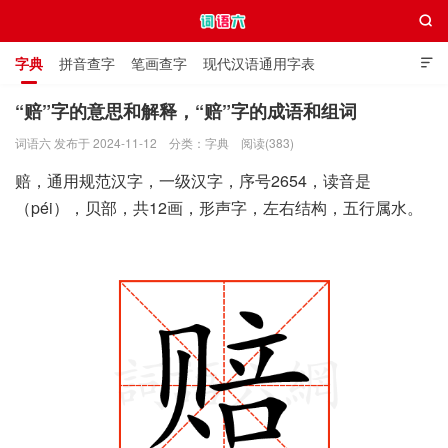

字典
拼音查字
笔画查字
现代汉语通用字表

通用规范汉字表
叠字大全
独体字大全
极简英语词典
“赔”字的意思和解释，“赔”字的成语和组词
词语六 发布于 2024-11-12
分类：
字典
阅读(383)
词语六
赔，通用规范汉字，一级汉字，序号2654，读音是
（péi），贝部，共12画，形声字，左右结构，五行属水。