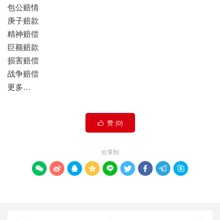
包公赔情
庚子赔款
精神赔偿
巨额赔款
损害赔偿
战争赔偿
更多…
赞 (
0
)

分享到








