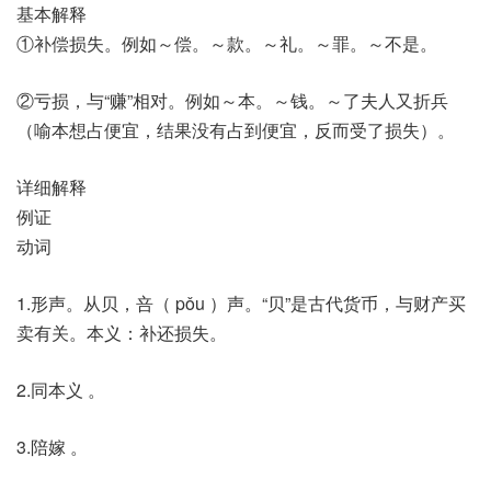
基本解释
①补偿损失。例如～偿。～款。～礼。～罪。～不是。
②亏损，与“赚”相对。例如～本。～钱。～了夫人又折兵
（喻本想占便宜，结果没有占到便宜，反而受了损失）。
详细解释
例证
动词
1.形声。从贝，咅（ pǒu ）声。“贝”是古代货币，与财产买
卖有关。本义：补还损失。
2.同本义 。
3.陪嫁 。