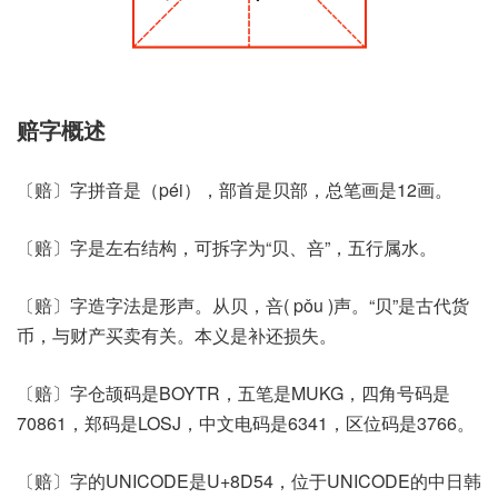
赔字概述
〔赔〕字拼音是（péi），部首是贝部，总笔画是12画。
〔赔〕字是左右结构，可拆字为“贝、咅”，五行属水。
〔赔〕字造字法是形声。从贝，咅( pǒu )声。“贝”是古代货
币，与财产买卖有关。本义是补还损失。
〔赔〕字仓颉码是BOYTR，五笔是MUKG，四角号码是
70861，郑码是LOSJ，中文电码是6341，区位码是3766。
〔赔〕字的UNICODE是U+8D54，位于UNICODE的中日韩