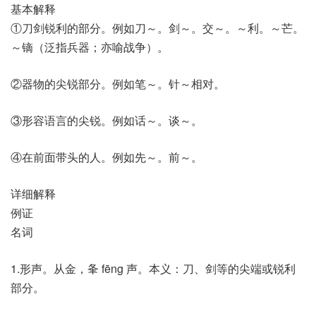
基本解释
①刀剑锐利的部分。例如刀～。剑～。交～。～利。～芒。
～镝（泛指兵器；亦喻战争）。
②器物的尖锐部分。例如笔～。针～相对。
③形容语言的尖锐。例如话～。谈～。
④在前面带头的人。例如先～。前～。
详细解释
例证
名词
1.形声。从金，夆 fēng 声。本义：刀、剑等的尖端或锐利
部分。