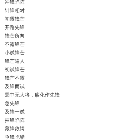
冲锋陷阵
针锋相对
初露锋芒
开路先锋
锋芒所向
不露锋芒
小试锋芒
锋芒逼人
初试锋芒
锋芒不露
及锋而试
蜀中无大将，廖化作先锋
急先锋
及锋一试
摧锋陷阵
藏锋敛锷
争锋吃醋