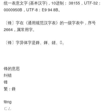
统一表意文字 (基本汉字)，10进制： 38155，UTF-32：
0000950B，UTF-8：E9 94 8B。
〔锋〕字在《通用规范汉字表》的一级字表中，序号
2664，属常用字。
〔锋〕字异体字是鋒、鎽、鏠、𨦟。
锋的意思
纠错
锋
繁：鋒
fēng
ㄈㄥ