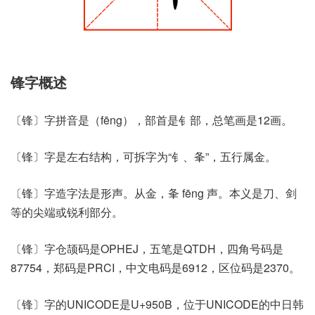
锋字概述
〔锋〕字拼音是（fēng），部首是钅部，总笔画是12画。
〔锋〕字是左右结构，可拆字为“钅、夆”，五行属金。
〔锋〕字造字法是形声。从金，夆 fēng 声。本义是刀、剑
等的尖端或锐利部分。
〔锋〕字仓颉码是OPHEJ，五笔是QTDH，四角号码是
87754，郑码是PRCI，中文电码是6912，区位码是2370。
〔锋〕字的UNICODE是U+950B，位于UNICODE的中日韩