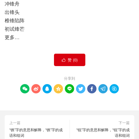
冲锋舟
出锋头
椎锋陷阵
初试锋芒
更多…
赞 (
0
)

分享到









上一篇
下一篇
“锈”字的意思和解释，“锈”字的成
“锐”字的意思和解释，“锐”字的成
语和组词
语和组词