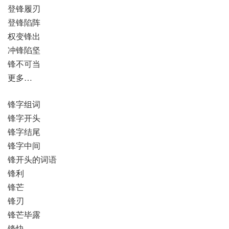
登锋履刃
登锋陷阵
权变锋出
冲锋陷坚
锋不可当
更多…
锋字组词
锋字开头
锋字结尾
锋字中间
锋开头的词语
锋利
锋芒
锋刃
锋芒毕露
锋快