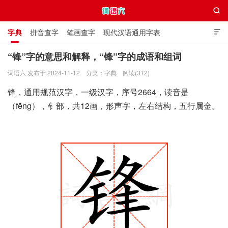

字典
拼音查字
笔画查字
现代汉语通用字表

通用规范汉字表
叠字大全
独体字大全
极简英语词典
“锋”字的意思和解释，“锋”字的成语和组词
词语六 发布于 2024-11-12
分类：
字典
阅读(312)
词语六
锋，通用规范汉字，一级汉字，序号2664，读音是
（fēng），钅部，共12画，形声字，左右结构，五行属金。