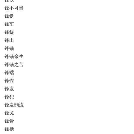
锋不可当
锋鋋
锋车
锋鍉
锋出
锋镝
锋镝余生
锋镝之苦
锋端
锋锷
锋发
锋犯
锋发韵流
锋戈
锋骨
锋栝