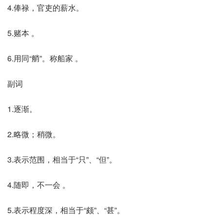
4.俸禄，官吏的薪水。
5.赌本 。
6.用同“艄”。称船家 。
副词
1.逐渐。
2.略微；稍微。
3.表示范围，相当于“只”、“但”。
4.随即，不一会 。
5.表示程度深，相当于“颇”、“甚”。