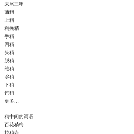
末尾三稍
蒲稍
上稍
稍挽稍
手稍
四稍
头稍
脱稍
维稍
乡稍
下稍
饩稍
更多…
稍中间的词语
百花稍梅
拉稍寺