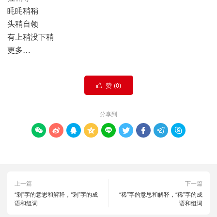
眊眊稍稍
头稍自领
有上稍没下稍
更多…
赞 (
0
)

分享到









上一篇
下一篇
“剩”字的意思和解释，“剩”字的成
“稀”字的意思和解释，“稀”字的成
语和组词
语和组词