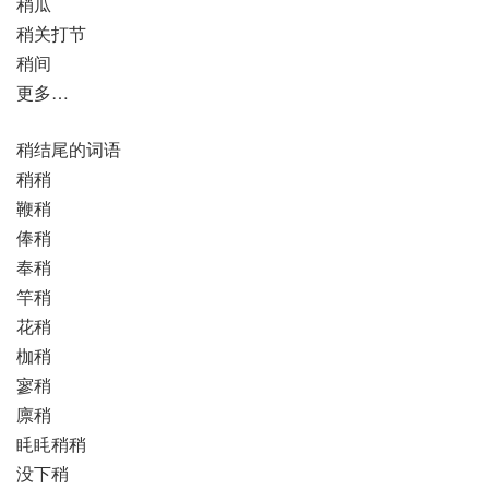
稍瓜
稍关打节
稍间
更多…
稍结尾的词语
稍稍
鞭稍
俸稍
奉稍
竿稍
花稍
枷稍
寥稍
廪稍
眊眊稍稍
没下稍