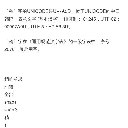
〔稍〕字的UNICODE是U+7A0D，位于UNICODE的中日
韩统一表意文字 (基本汉字)，10进制： 31245，UTF-32：
00007A0D，UTF-8：E7 A8 8D。
〔稍〕字在《通用规范汉字表》的一级字表中，序号
2676，属常用字。
稍的意思
纠错
全部
shāo1
shào2
稍
1