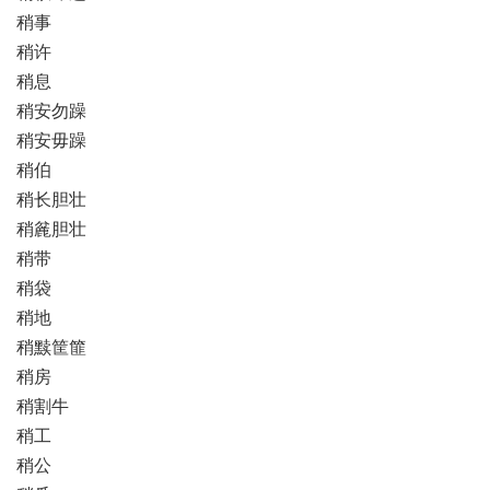
稍事
稍许
稍息
稍安勿躁
稍安毋躁
稍伯
稍长胆壮
稍麄胆壮
稍带
稍袋
稍地
稍黩筐篚
稍房
稍割牛
稍工
稍公