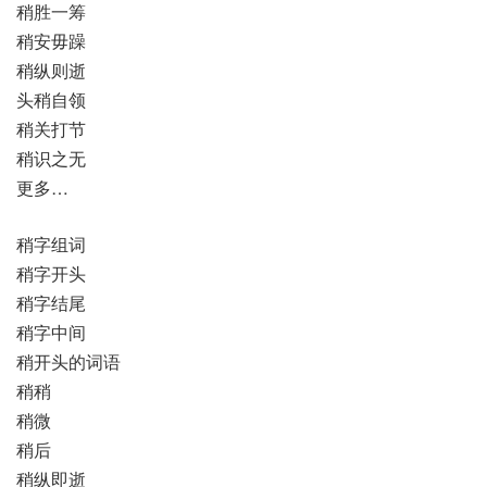
稍胜一筹
稍安毋躁
稍纵则逝
头稍自领
稍关打节
稍识之无
更多…
稍字组词
稍字开头
稍字结尾
稍字中间
稍开头的词语
稍稍
稍微
稍后
稍纵即逝