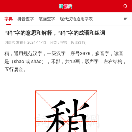

字典
拼音查字
笔画查字
现代汉语通用字表

通用规范汉字表
叠字大全
独体字大全
极简英语词典
“稍”字的意思和解释，“稍”字的成语和组词
词语六 发布于 2024-11-13
分类：
字典
阅读(319)
词语六
稍，通用规范汉字，一级汉字，序号2676，多音字，读音
是（shāo 或 shào），禾部，共12画，形声字，左右结构，
五行属金。