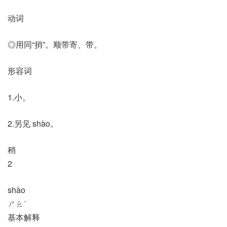
动词
◎用同“捎”。顺带寄、带。
形容词
1.小。
2.另见 shào。
稍
2
shào
ㄕㄠˋ
基本解释