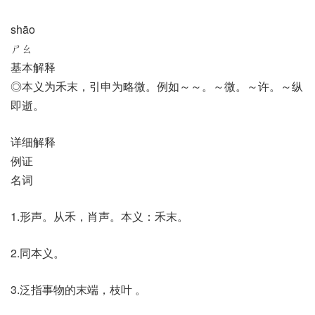
shāo
ㄕㄠ
基本解释
◎本义为禾末，引申为略微。例如～～。～微。～许。～纵
即逝。
详细解释
例证
名词
1.形声。从禾，肖声。本义：禾末。
2.同本义。
3.泛指事物的末端，枝叶 。