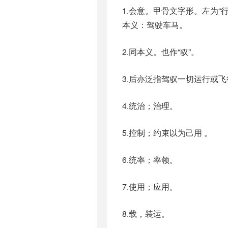
1.会意。甲骨文字形。左为“
本义：驾驶车马。
2.同本义。也作“驭”。
3.后亦泛指驾驭一切运行或
4.统治；治理。
5.控制；约束以为己用 。
6.统率；率领。
7.使用；应用。
8.载，装运。