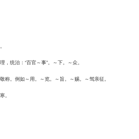
。
理，统治：“百官～事”。～下。～众。
敬称。例如～用。～览。～旨。～赐。～驾亲征。
寒。