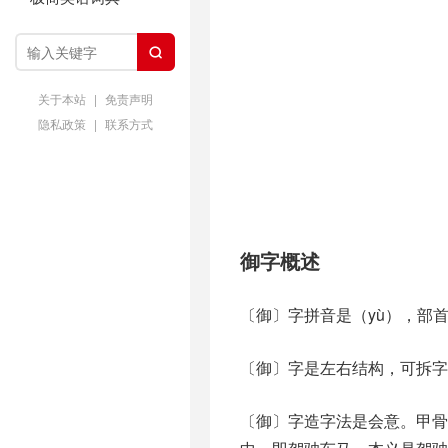

关于本站
|
免责声明
隐私政策
|
联系方式
御字概述
〔御〕字拼音是（yù），部
〔御〕字是左右结构，可拆字
〔御〕字造字法是会意。甲骨