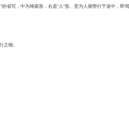
行”的省写，中为绳索形，右是“人”形。意为人握辔行于道中，即
飞行之物。