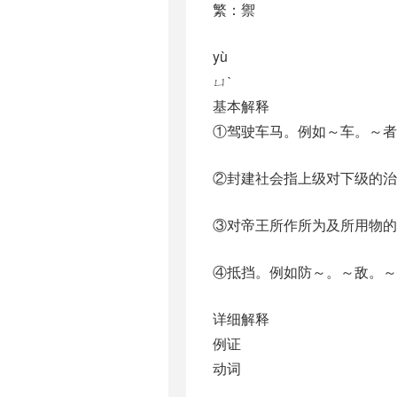
繁：禦
yù
ㄩˋ
基本解释
①驾驶车马。例如～车。～者
②封建社会指上级对下级的治
③对帝王所作所为及所用物的
④抵挡。例如防～。～敌。～
详细解释
例证
动词