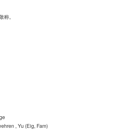
。
的敬称。
age
ehren , Yu (Eig, Fam)