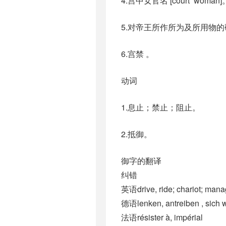
4.宫中女官名 [court’ woman]
5.对帝王所作所为及所用物
6.宫禁 。
动词
1.息止；禁止；阻止。
2.抵御。
御字的翻译
纠错
英语drive, ride; chariot; man
德语lenken, antreiben , sich w
法语résister à, impérial