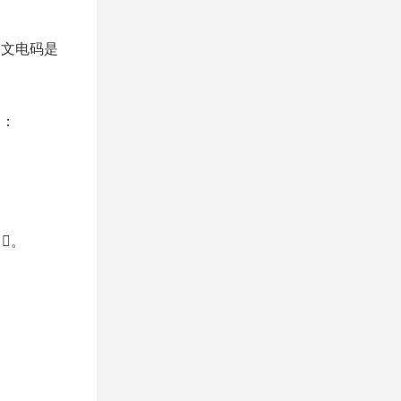
中文电码是
制：
𧗻。