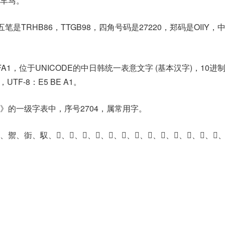
车马。
笔是TRHB86，TTGB98，四角号码是27220，郑码是OIIY，
FA1，位于UNICODE的中日韩统一表意文字 (基本汉字)，10进
1，UTF-8：E5 BE A1。
》的一级字表中，序号2704，属常用字。
馭、𠉳、𠊏、𠨙、𡕺、𢓦、𢓷、𢔬、𢕜、𢕥、𢖡、𤎇、𧗨、𧗪、