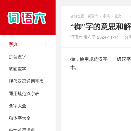
当前位置：
词语六
字典
正文
>
>
“御”字的意思和
词语六 发布于 2024-11-14
分
字典
拼音查字
御，通用规范汉字，一级汉字，
木。
笔画查字
现代汉语通用字表
通用规范汉字表
叠字大全
独体字大全
极简英语词典