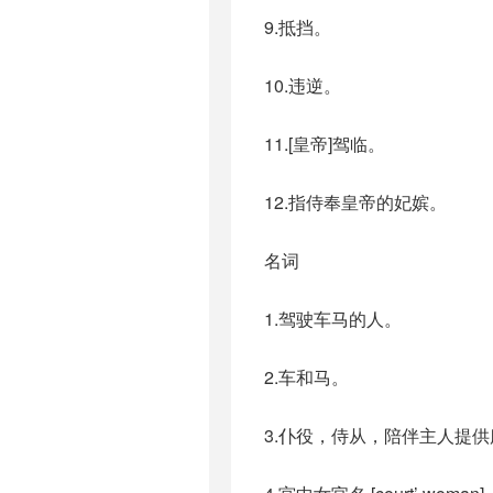
9.抵挡。
10.违逆。
11.[皇帝]驾临。
12.指侍奉皇帝的妃嫔。
名词
1.驾驶车马的人。
2.车和马。
3.仆役，侍从，陪伴主人提