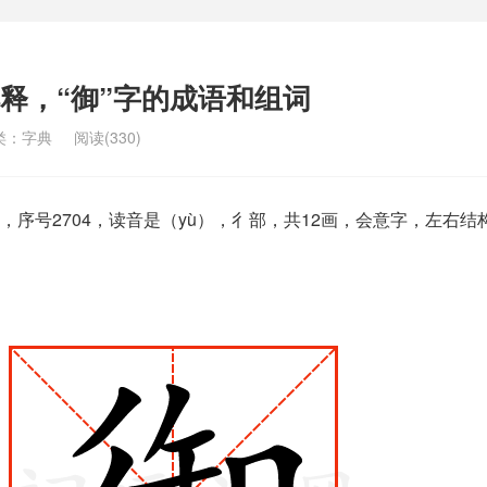
解释，“御”字的成语和组词
类：
字典
阅读(330)
序号2704，读音是（yù），彳部，共12画，会意字，左右结