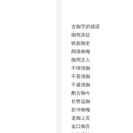
含御字的成语
御驾亲征
铁面御史
阋墙御侮
御用文人
不惮强御
不畏强御
不避强御
酌古御今
长辔远御
折冲御侮
龙御上宾
金口御言