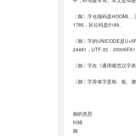
中，即驾驶车马。本义是驾驶
〔御〕字仓颉码是HOOML，五
1785，区位码是5189。
〔御〕字的UNICODE是U+5
24481，UTF-32：00005FA
〔御〕字在《通用规范汉字表
〔御〕字异体字是䘖、䘘、䢩、禦、衘、
御的意思
纠错
御