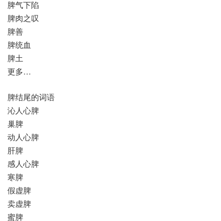
脾气下陷
脾肉之叹
脾善
脾统血
脾土
更多…
脾结尾的词语
沁人心脾
巢脾
动人心脾
肝脾
感人心脾
寒脾
假虚脾
卖虚脾
蜜脾