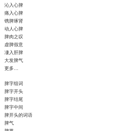
沁入心脾
痛入心脾
镌脾琢肾
动人心脾
脾肉之叹
虚脾假意
凄入肝脾
大发脾气
更多…
脾字组词
脾字开头
脾字结尾
脾字中间
脾开头的词语
脾气
脾胃