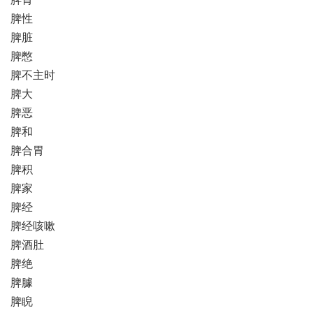
脾性
脾脏
脾憋
脾不主时
脾大
脾恶
脾和
脾合胃
脾积
脾家
脾经
脾经咳嗽
脾酒肚
脾绝
脾臄
脾睨