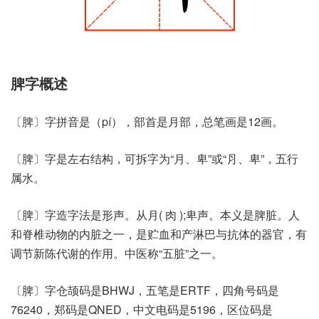
脾字概述
〔脾〕字拼音是（pí），部首是月部，总笔画是12画。
〔脾〕字是左右结构，可拆字为“月、卑”或“⺼、卑”，五行
属水。
〔脾〕字造字法是形声。从月( 肉 );卑声。本义是脾脏。人
和脊椎动物的内脏之一，是贮血和产淋巴与抗体的器官，有
调节新陈代谢的作用。中医称“五脏”之一。
〔脾〕字仓颉码是BHWJ，五笔是ERTF，四角号码是
76240，郑码是QNED，中文电码是5196，区位码是