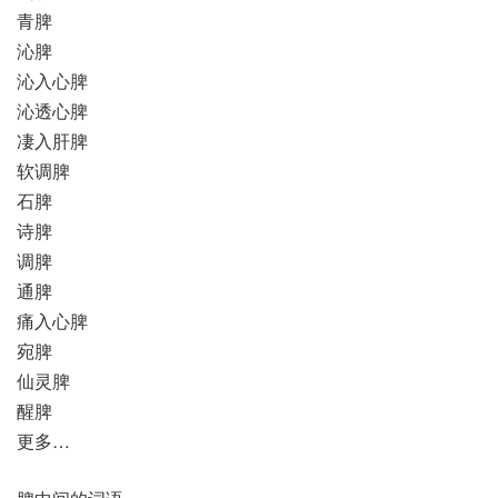
青脾
沁脾
沁入心脾
沁透心脾
凄入肝脾
软调脾
石脾
诗脾
调脾
通脾
痛入心脾
宛脾
仙灵脾
醒脾
更多…