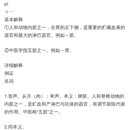
pí
ㄆㄧˊ
基本解释
①人和动物内脏之一，在胃的左下侧，是重要的贮藏血液的
器官和最大的淋巴器官。例如～脏。
②中医学指五脏之一。例如～胃。
详细解释
例证
名词
1.形声。从月（肉）；卑声。本义：脾脏。人和脊椎动物的
内脏之一，是贮血和产淋巴与抗体的器官，有调节新陈代谢
的作用。中医称“五脏”之一。
2.同本义。