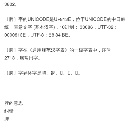
3802。
〔脾〕字的UNICODE是U+813E，位于UNICODE的中日韩
统一表意文字 (基本汉字)，10进制： 33086，UTF-32：
0000813E，UTF-8：E8 84 BE。
〔脾〕字在《通用规范汉字表》的一级字表中，序号
2713，属常用字。
〔脾〕字异体字是腗、髀、𠧃、𦜉、𦜠。
脾的意思
纠错
脾