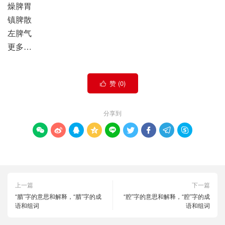
燥脾胃
镇脾散
左脾气
更多…
赞 (
0
)

分享到









上一篇
下一篇
“腊”字的意思和解释，“腊”字的成
“腔”字的意思和解释，“腔”字的成
语和组词
语和组词