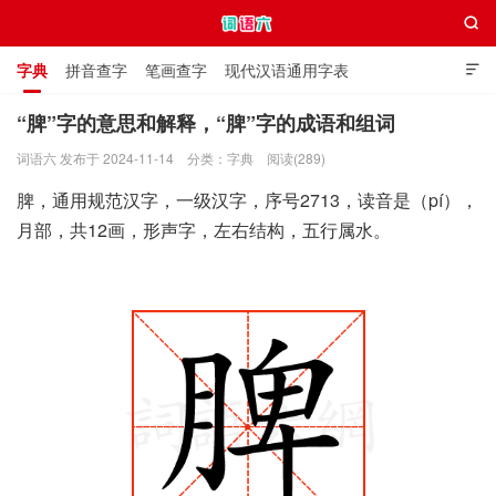

字典
拼音查字
笔画查字
现代汉语通用字表

通用规范汉字表
叠字大全
独体字大全
极简英语词典
“脾”字的意思和解释，“脾”字的成语和组词
词语六 发布于 2024-11-14
分类：
字典
阅读(289)
词语六
脾，通用规范汉字，一级汉字，序号2713，读音是（pí），
月部，共12画，形声字，左右结构，五行属水。