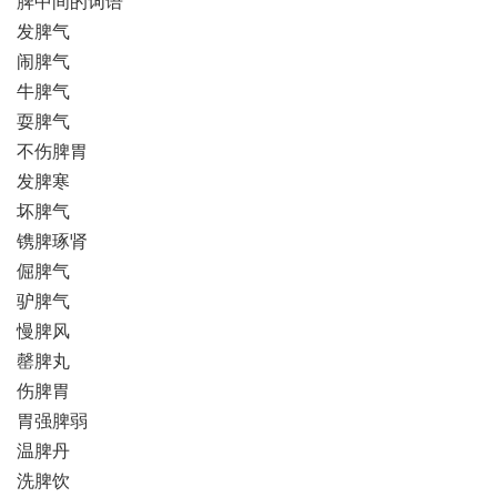
脾中间的词语
发脾气
闹脾气
牛脾气
耍脾气
不伤脾胃
发脾寒
坏脾气
镌脾琢肾
倔脾气
驴脾气
慢脾风
罄脾丸
伤脾胃
胃强脾弱
温脾丹
洗脾饮