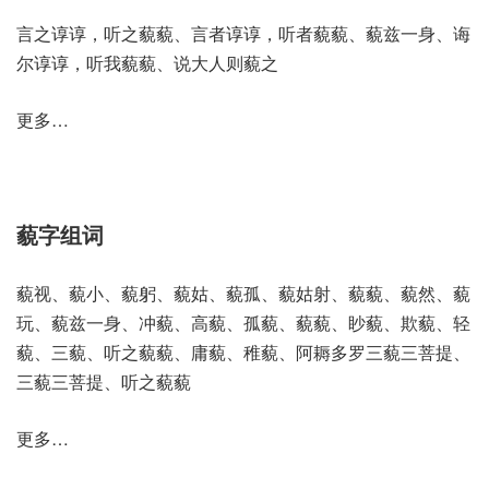
言之谆谆，听之藐藐、言者谆谆，听者藐藐、藐兹一身、诲
尔谆谆，听我藐藐、说大人则藐之
更多…
藐字组词
藐视、藐小、藐躬、藐姑、藐孤、藐姑射、藐藐、藐然、藐
玩、藐兹一身、冲藐、高藐、孤藐、藐藐、眇藐、欺藐、轻
藐、三藐、听之藐藐、庸藐、稚藐、阿耨多罗三藐三菩提、
三藐三菩提、听之藐藐
更多…