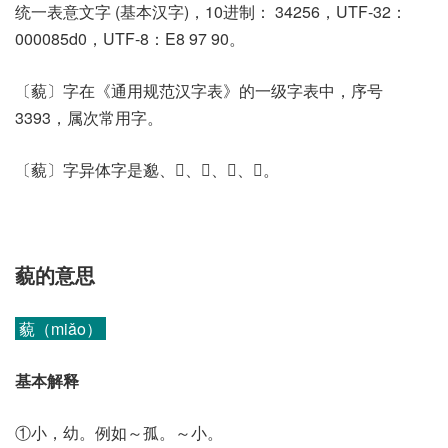
统一表意文字 (基本汉字)，10进制： 34256，UTF-32：
000085d0，UTF-8：E8 97 90。
〔藐〕字在《通用规范汉字表》的一级字表中，序号
3393，属次常用字。
〔藐〕字异体字是邈、𦯦、𦴭、𦾜、𧂀。
藐的意思
藐（miǎo）
基本解释
①小，幼。例如～孤。～小。