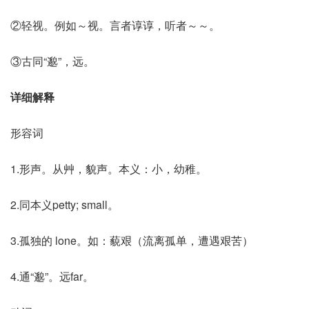
②轻视。例如～视。言者谆谆，听者～～。
③古同“邈”，远。
详细解释
形容词
1.形声。从艸，貌声。本义：小，幼稚。
2.同本义petty; small。
3.孤独的 lone。如：藐艰（流离孤单，遭遇艰苦）
4.通“邈”。远far。