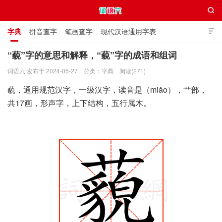

字典
拼音查字
笔画查字
现代汉语通用字表

通用规范汉字表
叠字大全
独体字大全
极简英语词典
“藐”字的意思和解释，“藐”字的成语和组词
词语六 发布于 2024-05-27
分类：
字典
阅读(271)
词语六
藐，通用规范汉字，一级汉字，读音是（miǎo），艹部，
共17画，形声字，上下结构，五行属木。