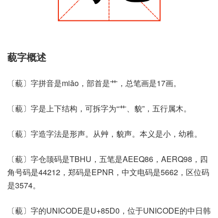
藐字概述
〔藐〕字拼音是miǎo，部首是艹，总笔画是17画。
〔藐〕字是上下结构，可拆字为“艹、貌”，五行属木。
〔藐〕字造字法是形声。从艸，貌声。本义是小，幼稚。
〔藐〕字仓颉码是TBHU，五笔是AEEQ86，AERQ98，四
角号码是44212，郑码是EPNR，中文电码是5662，区位码
是3574。
〔藐〕字的UNICODE是U+85D0，位于UNICODE的中日韩