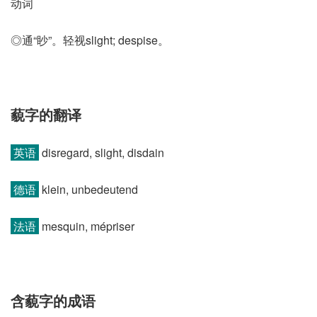
动词
◎通“眇”。轻视slight; despise。
藐字的翻译
英语
disregard, slight, disdain
德语
klein, unbedeutend
法语
mesquin, mépriser
含藐字的成语