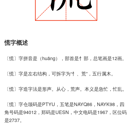
慌字概述
〔慌〕字拼音是（huāng），部首是忄部，总笔画是12画。
〔慌〕字是左右结构，可拆字为“忄、荒”，五行属木。
〔慌〕字造字法是形声。从心，荒声。本义是急忙，忙乱。
〔慌〕字仓颉码是PTYU，五笔是NAYQ86，NAYK98，四
角号码是94012，郑码是UESN，中文电码是1967，区位码
是2737。