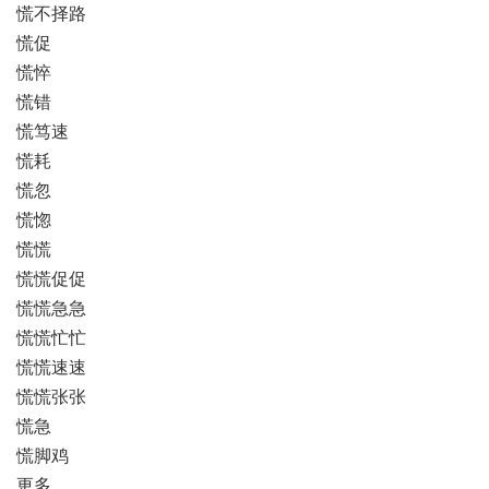
慌不择路
慌促
慌悴
慌错
慌笃速
慌耗
慌忽
慌惚
慌慌
慌慌促促
慌慌急急
慌慌忙忙
慌慌速速
慌慌张张
慌急
慌脚鸡
更多…