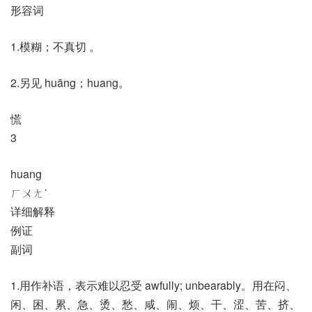
形容词
1.模糊；不真切 。
2.另见 huāng；huang。
慌
3
huang
ㄏㄨㄤ˙
详细解释
例证
副词
1.用作补语，表示难以忍受 awfully; unbearably。用在闷、
闲、困、累、急、烫、愁、咸、闹、烦、干、涩、苦、挤、