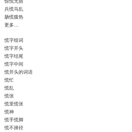
惊慌无措
兵慌马乱
肠慌腹热
更多…
慌字组词
慌字开头
慌字结尾
慌字中间
慌开头的词语
慌忙
慌乱
慌张
慌里慌张
慌神
慌手慌脚
慌不择径