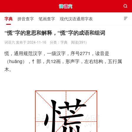

字典
拼音查字
笔画查字
现代汉语通用字表

通用规范汉字表
叠字大全
独体字大全
极简英语词典
“慌”字的意思和解释，“慌”字的成语和组词
词语六 发布于 2024-11-16
分类：
字典
阅读(391)
词语六
慌，通用规范汉字，一级汉字，序号2771，读音是
（huāng），忄部，共12画，形声字，左右结构，五行属
木。