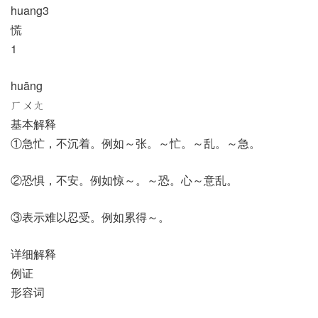
huang3
慌
1
huāng
ㄏㄨㄤ
基本解释
①急忙，不沉着。例如～张。～忙。～乱。～急。
②恐惧，不安。例如惊～。～恐。心～意乱。
③表示难以忍受。例如累得～。
详细解释
例证
形容词