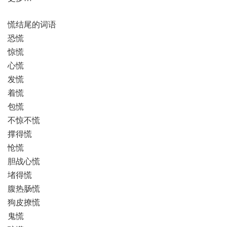
慌结尾的词语
恐慌
惊慌
心慌
发慌
着慌
包慌
不惊不慌
撑得慌
怆慌
胆战心慌
堵得慌
腹热肠慌
狗皮撩慌
鬼慌