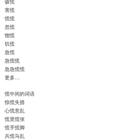
骇慌
害慌
慌慌
忽慌
惚慌
饥慌
急慌
急慌慌
急急慌慌
更多…
慌中间的词语
惊慌失措
心慌意乱
慌里慌张
慌手慌脚
兵慌马乱