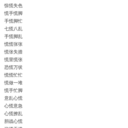
惊慌失色
慌手慌脚
手慌脚忙
七慌八乱
手慌脚乱
慌慌张张
慌张失措
慌里慌张
恐慌万状
慌慌忙忙
慌做一堆
慌手忙脚
意乱心慌
心慌意急
心慌撩乱
胆战心慌