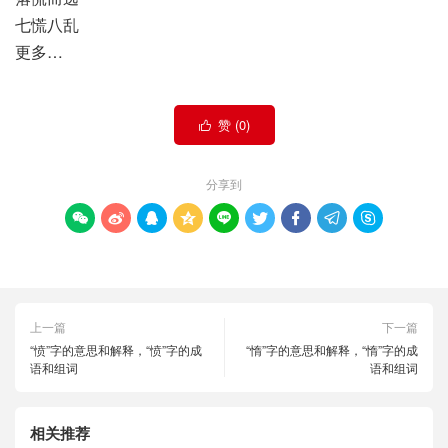
七慌八乱
更多…
赞 (
0
)

分享到









上一篇
下一篇
“愤”字的意思和解释，“愤”字的成
“惰”字的意思和解释，“惰”字的成
语和组词
语和组词
相关推荐