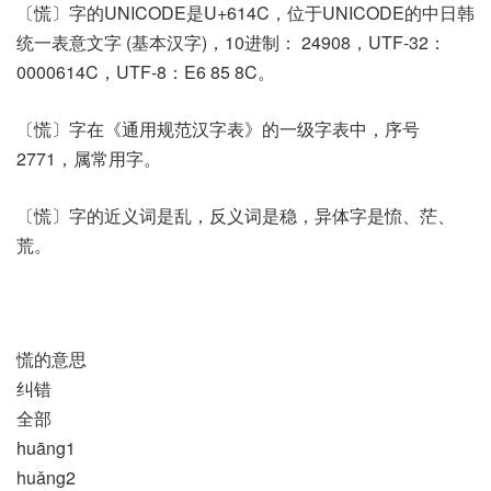
〔慌〕字的UNICODE是U+614C，位于UNICODE的中日韩
统一表意文字 (基本汉字)，10进制： 24908，UTF-32：
0000614C，UTF-8：E6 85 8C。
〔慌〕字在《通用规范汉字表》的一级字表中，序号
2771，属常用字。
〔慌〕字的近义词是乱，反义词是稳，异体字是㤺、茫、
荒。
慌的意思
纠错
全部
huāng1
huǎng2