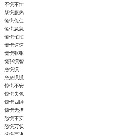
不慌不忙
肠慌腹热
慌慌促促
慌慌急急
慌慌忙忙
慌慌速速
慌慌张张
慌张慌智
急慌慌
急急慌慌
惊慌不安
惊慌失色
惊慌四顾
惊慌无措
恐慌不安
恐慌万状
落慌而逃