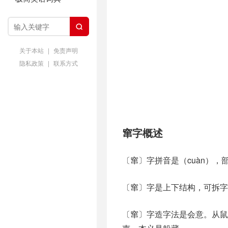

关于本站
|
免责声明
隐私政策
|
联系方式
窜字概述
〔窜〕字拼音是（cuàn），
〔窜〕字是上下结构，可拆字
〔窜〕字造字法是会意。从鼠，