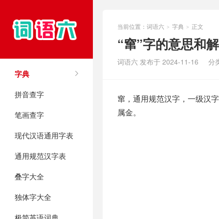
当前位置：
词语六
字典
正文
>
>
“窜”字的意思和
词语六 发布于 2024-11-16
分
字典
拼音查字
窜，通用规范汉字，一级汉字，
属金。
笔画查字
现代汉语通用字表
通用规范汉字表
叠字大全
独体字大全
极简英语词典