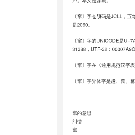
声。本义是躲藏。
〔窜〕字仓颉码是JCLL，五笔
是2060。
〔窜〕字的UNICODE是U+7
31388，UTF-32：00007A9
〔窜〕字在《通用规范汉字表
〔窜〕字异体字是䞼、竄、篡、
窜的意思
纠错
窜