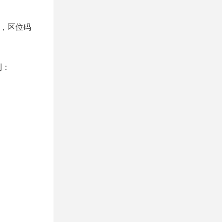
3，区位码
制：