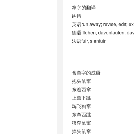
窜字的翻译
纠错
英语run away; revise, edit; ex
德语fliehen; davonlaufen; dav
法语fuir, s’enfuir
含窜字的成语
抱头鼠窜
东逃西窜
上窜下跳
鸡飞狗窜
东窜西跳
狼奔鼠窜
掉头鼠窜