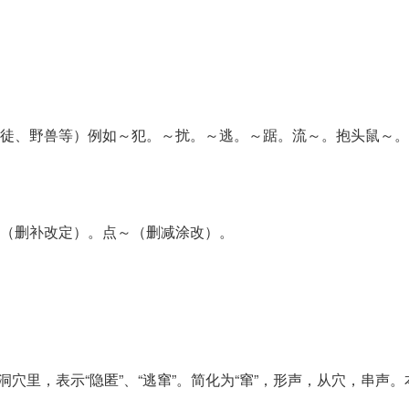
徒、野兽等）例如～犯。～扰。～逃。～踞。流～。抱头鼠～。
（删补改定）。点～（删减涂改）。
洞穴里，表示“隐匿”、“逃窜”。简化为“窜”，形声，从穴，串声