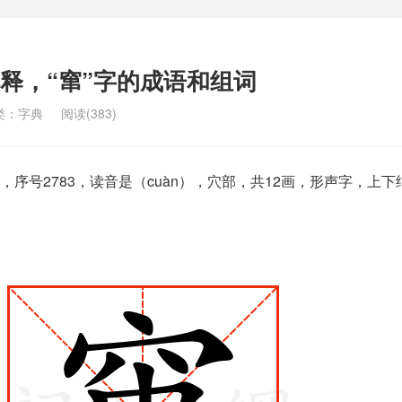
解释，“窜”字的成语和组词
类：
字典
阅读(383)
序号2783，读音是（cuàn），穴部，共12画，形声字，上