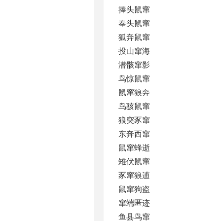
捧头鼠窜
奉头鼠窜
狐奔鼠窜
投山窜海
潜骸窜影
鸟惊鼠窜
鼠窜狼奔
鸟骇鼠窜
狼突豕窜
东奔西窜
鼠窜蜂逝
雉伏鼠窜
豕窜狼逋
鼠窜狗盗
窜端匿迹
鱼县鸟窜