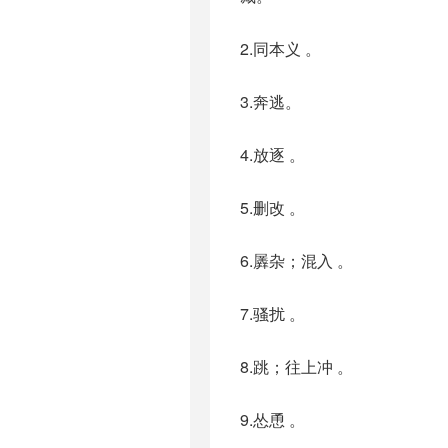
2.同本义 。
3.奔逃。
4.放逐 。
5.删改 。
6.羼杂；混入 。
7.骚扰 。
8.跳；往上冲 。
9.怂恿 。