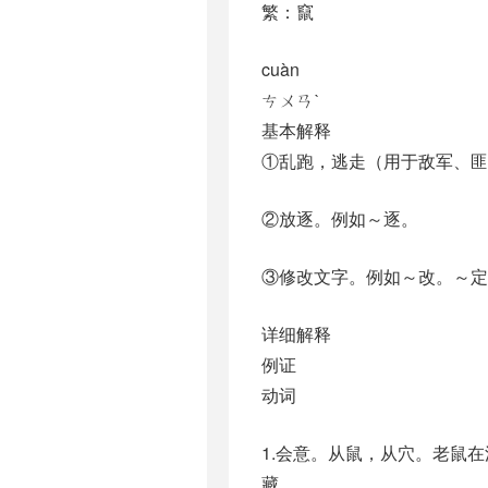
繁：竄
cuàn
ㄘㄨㄢˋ
基本解释
①乱跑，逃走（用于敌军、匪
②放逐。例如～逐。
③修改文字。例如～改。～定
详细解释
例证
动词
1.会意。从鼠，从穴。老鼠在
藏。