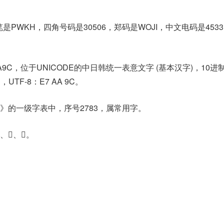
是PWKH，四角号码是30506，郑码是WOJI，中文电码是453
A9C，位于UNICODE的中日韩统一表意文字 (基本汉字)，10进
C，UTF-8：E7 AA 9C。
》的一级字表中，序号2783，属常用字。
、𨼉。