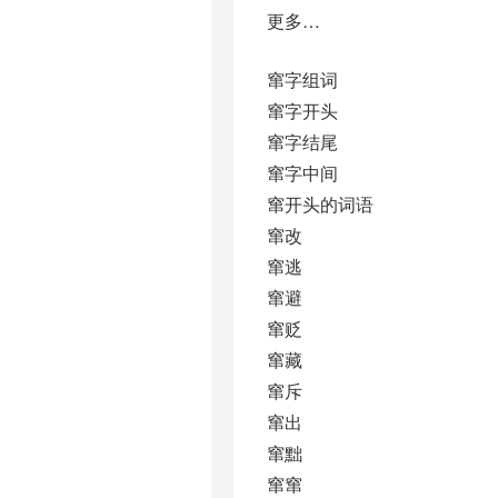
更多…
窜字组词
窜字开头
窜字结尾
窜字中间
窜开头的词语
窜改
窜逃
窜避
窜贬
窜藏
窜斥
窜出
窜黜
窜窜