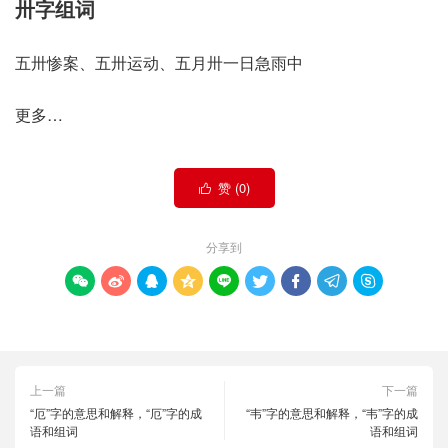
卅字组词
五卅惨案、五卅运动、五月卅一日急雨中
更多…
赞 (
0
)

分享到









上一篇
下一篇
“厄”字的意思和解释，“厄”字的成
“韦”字的意思和解释，“韦”字的成
语和组词
语和组词