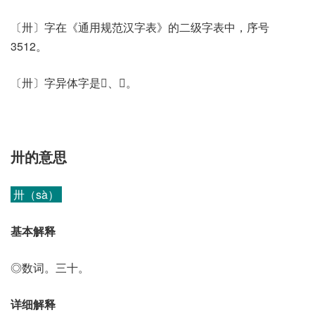
〔卅〕字在《通用规范汉字表》的二级字表中，序号
3512。
〔卅〕字异体字是𠦃、𠦄。
卅的意思
卅（sà）
基本解释
◎数词。三十。
详细解释