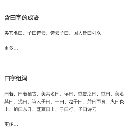
含曰字的成语
美其名曰、子曰诗云、诗云子曰、国人皆曰可杀
更多…
曰字组词
曰若、曰若稽古、美其名曰、读曰、或告之曰、或曰、美名
其曰、泥曰、诗云子曰、一曰、赵子曰、并曰而食、火曰炎
上、旭曰东升、蒸蒸曰上、子曰行、子曰诗云
更多…