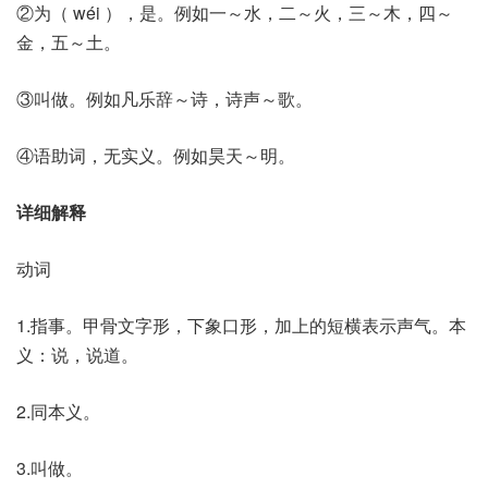
②为（ wéi ），是。例如一～水，二～火，三～木，四～
金，五～土。
③叫做。例如凡乐辞～诗，诗声～歌。
④语助词，无实义。例如昊天～明。
详细解释
动词
1.指事。甲骨文字形，下象口形，加上的短横表示声气。本
义：说，说道。
2.同本义。
3.叫做。