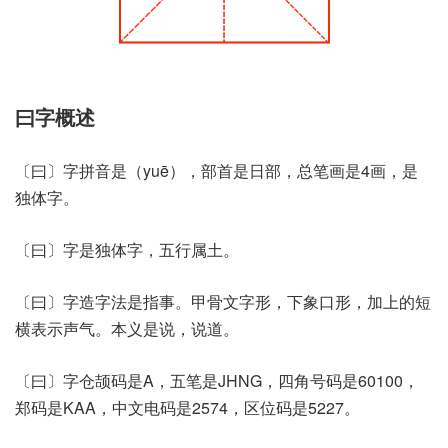
曰字概述
〔曰〕字拼音是（yuē），部首是日部，总笔画是4画，是
独体字。
〔曰〕字是独体字，五行属土。
〔曰〕字造字法是指事。甲骨文字形，下象口形，加上的短
横表示声气。本义是说，说道。
〔曰〕字仓颉码是A，五笔是JHNG，四角号码是60100，
郑码是KAA，中文电码是2574，区位码是5227。