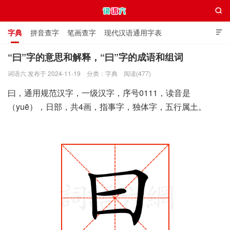

字典
拼音查字
笔画查字
现代汉语通用字表

通用规范汉字表
叠字大全
独体字大全
极简英语词典
“曰”字的意思和解释，“曰”字的成语和组词
词语六 发布于 2024-11-19
分类：
字典
阅读(477)
词语六
曰，通用规范汉字，一级汉字，序号0111，读音是
（yuē），日部，共4画，指事字，独体字，五行属土。