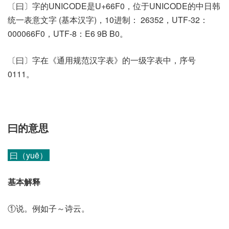
〔曰〕字的UNICODE是U+66F0，位于UNICODE的中日韩
统一表意文字 (基本汉字)，10进制： 26352，UTF-32：
000066F0，UTF-8：E6 9B B0。
〔曰〕字在《通用规范汉字表》的一级字表中，序号
0111。
曰的意思
曰（yuē）
基本解释
①说。例如子～诗云。