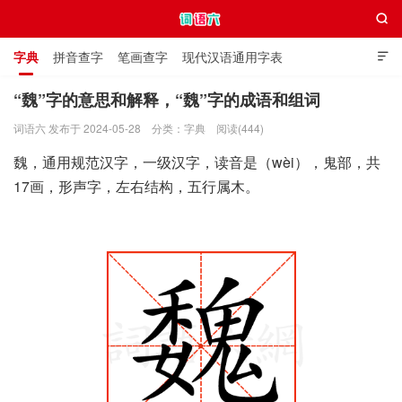

字典
拼音查字
笔画查字
现代汉语通用字表

通用规范汉字表
叠字大全
独体字大全
极简英语词典
“魏”字的意思和解释，“魏”字的成语和组词
词语六 发布于 2024-05-28
分类：
字典
阅读(444)
词语六
魏，通用规范汉字，一级汉字，读音是（wèi），鬼部，共
17画，形声字，左右结构，五行属木。