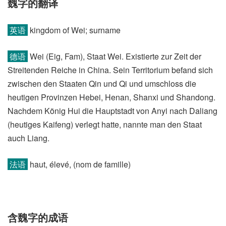
魏字的翻译
英语
kingdom of Wei; surname
德语
Wei (Eig, Fam)​, Staat Wei. Existierte zur Zeit der
Streitenden Reiche in China. Sein Territorium befand sich
zwischen den Staaten Qin und Qi und umschloss die
heutigen Provinzen Hebei, Henan, Shanxi und Shandong.
Nachdem König Hui die Hauptstadt von Anyi nach Daliang
(heutiges Kaifeng)​ verlegt hatte, nannte man den Staat
auch Liang.
法语
haut, élevé, (nom de famille)​
含魏字的成语