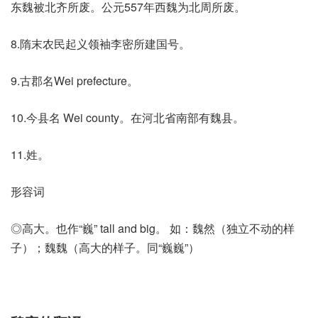
东魏被北齐所废。公元557年西魏为北周所废。
8.隋末农民起义领袖李密所建国号。
9.古郡名Wei prefecture。
10.今县名 Wei county。在河北省南部有魏县。
11.姓。
形容词
◎高大。也作“巍” tall and big。 如：魏然（独立不动的样
子）；魏魏（高大的样子。同“巍巍”）