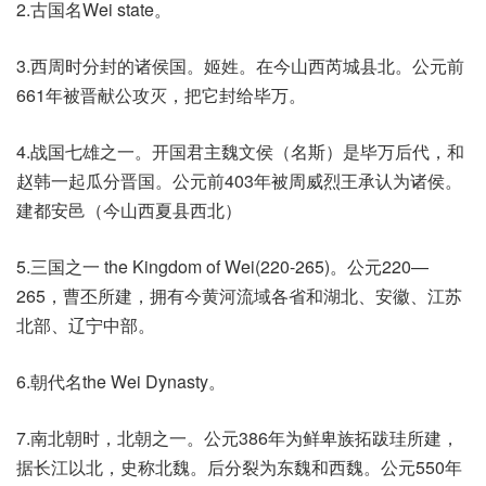
2.古国名Wei state。
3.西周时分封的诸侯国。姬姓。在今山西芮城县北。公元前
661年被晋献公攻灭，把它封给毕万。
4.战国七雄之一。开国君主魏文侯（名斯）是毕万后代，和
赵韩一起瓜分晋国。公元前403年被周威烈王承认为诸侯。
建都安邑（今山西夏县西北）
5.三国之一 the Kingdom of Wei(220-265)。公元220—
265，曹丕所建，拥有今黄河流域各省和湖北、安徽、江苏
北部、辽宁中部。
6.朝代名the Wei Dynasty。
7.南北朝时，北朝之一。公元386年为鲜卑族拓跋珪所建，
据长江以北，史称北魏。后分裂为东魏和西魏。公元550年