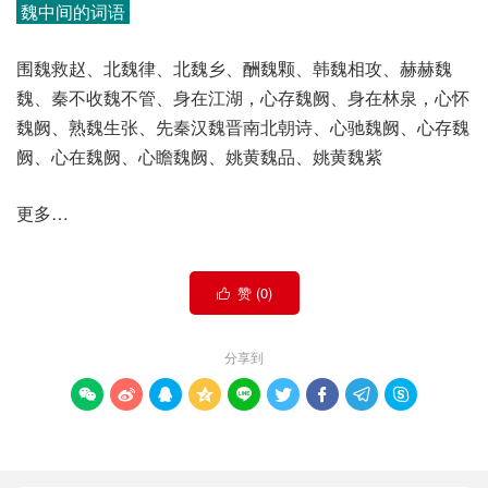
魏中间的词语
围魏救赵、北魏律、北魏乡、酬魏颗、韩魏相攻、赫赫魏
魏、秦不收魏不管、身在江湖，心存魏阙、身在林泉，心怀
魏阙、熟魏生张、先秦汉魏晋南北朝诗、心驰魏阙、心存魏
阙、心在魏阙、心瞻魏阙、姚黄魏品、姚黄魏紫
更多…
赞 (
0
)

分享到








