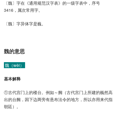
〔魏〕字在《通用规范汉字表》的一级字表中，序号
3416，属次常用字。
〔魏〕字异体字是巍。
魏的意思
魏（wèi）
基本解释
①古代宫门上的楼台。例如～阙（古代宫门上所建的巍然高
出的台阙，因下边两旁有悬布法令的地方，所以亦用来代指
朝廷）。