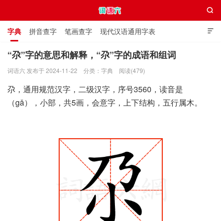

字典
拼音查字
笔画查字
现代汉语通用字表

通用规范汉字表
叠字大全
独体字大全
极简英语词典
“尕”字的意思和解释，“尕”字的成语和组词
词语六 发布于 2024-11-22
分类：
字典
阅读(479)
词语六
尕，通用规范汉字，二级汉字，序号3560，读音是
（gǎ），小部，共5画，会意字，上下结构，五行属木。