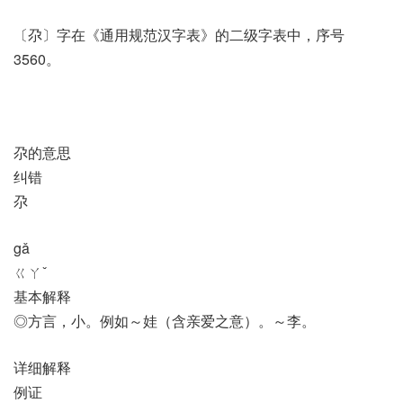
〔尕〕字在《通用规范汉字表》的二级字表中，序号
3560。
尕的意思
纠错
尕
gǎ
ㄍㄚˇ
基本解释
◎方言，小。例如～娃（含亲爱之意）。～李。
详细解释
例证