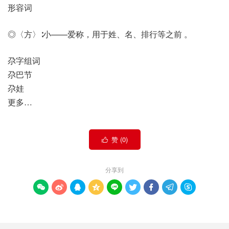
形容词
◎〈方〉∶小——爱称，用于姓、名、排行等之前 。
尕字组词
尕巴节
尕娃
更多…
赞 (
0
)

分享到








