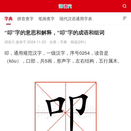

字典
拼音查字
笔画查字
现代汉语通用字表

通用规范汉字表
叠字大全
独体字大全
极简英语词典
“叩”字的意思和解释，“叩”字的成语和组词
词语六 发布于 2024-11-23
分类：
字典
阅读(291)
词语六
叩，通用规范汉字，一级汉字，序号0254，读音是
（kòu），口部，共5画，形声字，左右结构，五行属木。