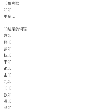
叩角商歌
叩叩
更多…
叩结尾的词语
哀叩
拜叩
参叩
抚叩
干叩
跪叩
击叩
九叩
叩叩
款叩
漫叩
起叩