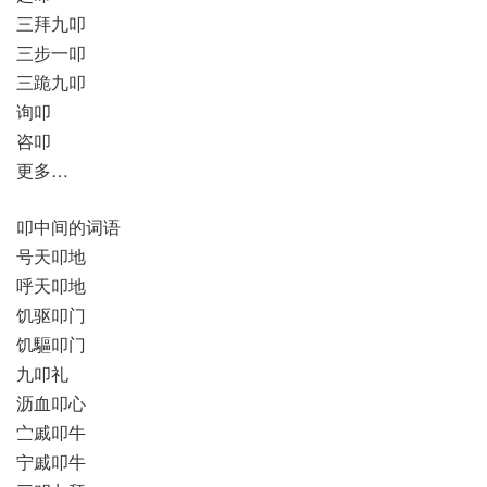
三拜九叩
三步一叩
三跪九叩
询叩
咨叩
更多…
叩中间的词语
号天叩地
呼天叩地
饥驱叩门
饥驅叩门
九叩礼
沥血叩心
㝉戚叩牛
宁戚叩牛