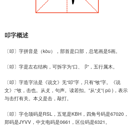
叩字概述
〔叩〕字拼音是（kòu），部首是口部，总笔画是5画。
〔叩〕字是左右结构，可拆字为“口、卩”，五行属木。
〔叩〕字造字法是《说文》无“叩”字，只有“敂”字。《说
文》:“敂，击也。从攴，句声。读若扣。”从“攴”( pū )，表示
与击打有关。本义是击，敲打。
〔叩〕字仓颉码是RSL，五笔是KBH，四角号码是67020，
郑码是JYVV，中文电码是0661，区位码是6321。