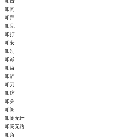
叩击
叩问
叩拜
叩见
叩打
叩安
叩别
叩诚
叩齿
叩辞
叩刀
叩访
叩关
叩阍
叩阍无计
叩阍无路
叩角