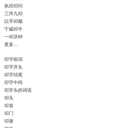
执经叩问
三拜九叩
以手叩额
宁戚叩牛
一叩洪钟
更多…
叩字组词
叩字开头
叩字结尾
叩字中间
叩开头的词语
叩头
叩首
叩门
叩谢