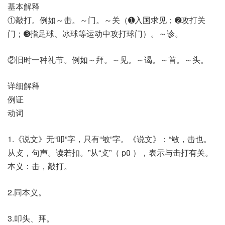
基本解释
①敲打。例如～击。～门。～关（➊入国求见；➋攻打关
门；➌指足球、冰球等运动中攻打球门）。～诊。
②旧时一种礼节。例如～拜。～见。～谒。～首。～头。
详细解释
例证
动词
1.《说文》无“叩”字，只有“敂”字。《说文》：“敂，击也。
从攴，句声。读若扣。”从“攴”（ pū ），表示与击打有关。
本义：击，敲打。
2.同本义。
3.叩头、拜。