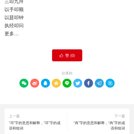
三叩九拜
以手叩额
以莛叩钟
执经叩问
更多…
赞 (
0
)

分享到









上一篇
下一篇
“邛”字的意思和解释，“邛”字的成
“冉”字的意思和解释，“冉”字的成
语和组词
语和组词