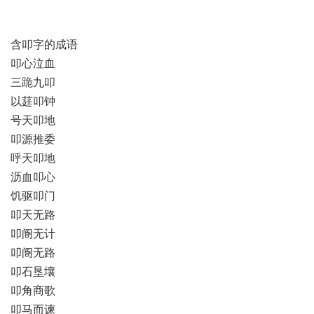
含叩字的成语
叩心泣血
三跪九叩
以莛叩钟
号天叩地
叩源推委
呼天叩地
沥血叩心
饥驱叩门
叩天无路
叩阍无计
叩阍无路
叩石垦壤
叩角商歌
叩马而谏