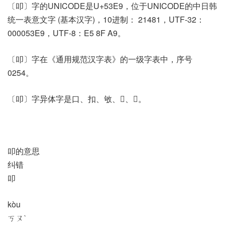
〔叩〕字的UNICODE是U+53E9，位于UNICODE的中日韩
统一表意文字 (基本汉字)，10进制： 21481，UTF-32：
000053E9，UTF-8：E5 8F A9。
〔叩〕字在《通用规范汉字表》的一级字表中，序号
0254。
〔叩〕字异体字是口、扣、敂、𢼒、𧥣。
叩的意思
纠错
叩
kòu
ㄎㄡˋ