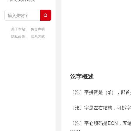

关于本站
|
免责声明
隐私政策
|
联系方式
汔字概述
〔汔〕字拼音是（qì），部
〔汔〕字是左右结构，可拆字
〔汔〕字仓颉码是EON，五笔是