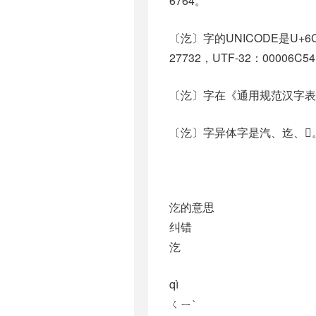
6764。
〔汔〕字的UNICODE是U+6
27732，UTF-32：00006C5
〔汔〕字在《通用规范汉字表
〔汔〕字异体字是汽、迄、𣲁
汔的意思
纠错
汔
qì
ㄑㄧˋ