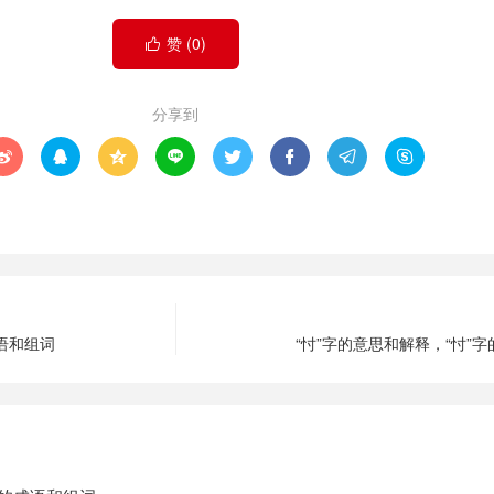
赞 (
0
)

分享到








成语和组词
“忖”字的意思和解释，“忖”