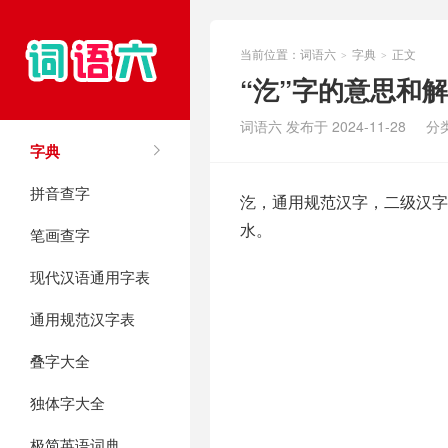
当前位置：
词语六
字典
正文
>
>
“汔”字的意思和
词语六 发布于 2024-11-28
分
字典
拼音查字
汔，通用规范汉字，二级汉字
水。
笔画查字
现代汉语通用字表
通用规范汉字表
叠字大全
独体字大全
极简英语词典