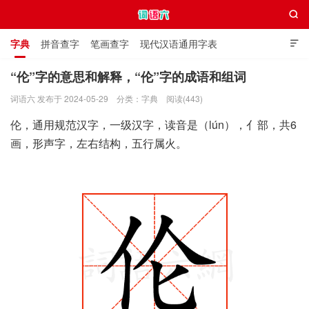

字典
拼音查字
笔画查字
现代汉语通用字表

通用规范汉字表
叠字大全
独体字大全
极简英语词典
“伦”字的意思和解释，“伦”字的成语和组词
词语六 发布于 2024-05-29
分类：
字典
阅读(443)
词语六
伦，通用规范汉字，一级汉字，读音是（lún），亻部，共6
画，形声字，左右结构，五行属火。