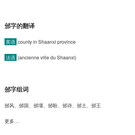
邠字的翻译
英语
county in Shaanxi province
法语
(ancienne ville du Shaanxi)​
邠字组词
邠风、邠国、邠壃、邠盼、邠诗、邠土、邠王
更多…