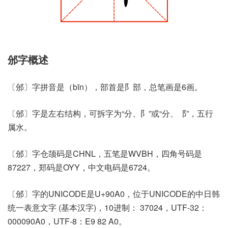
邠字概述
〔邠〕字拼音是（bīn），部首是阝部，总笔画是6画。
〔邠〕字是左右结构，可拆字为“分、阝”或“分、⻏”，五行
属水。
〔邠〕字仓颉码是CHNL，五笔是WVBH，四角号码是
87227，郑码是OYY，中文电码是6724。
〔邠〕字的UNICODE是U+90A0，位于UNICODE的中日韩
统一表意文字 (基本汉字)，10进制： 37024，UTF-32：
000090A0，UTF-8：E9 82 A0。