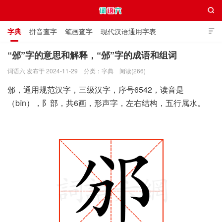

字典
拼音查字
笔画查字
现代汉语通用字表

通用规范汉字表
叠字大全
独体字大全
极简英语词典
“邠”字的意思和解释，“邠”字的成语和组词
词语六 发布于 2024-11-29
分类：
字典
阅读(266)
词语六
邠，通用规范汉字，三级汉字，序号6542，读音是
（bīn），阝部，共6画，形声字，左右结构，五行属水。