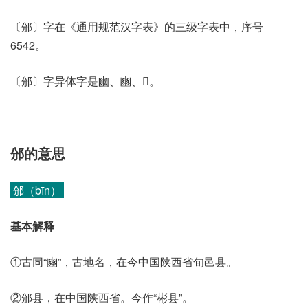
〔邠〕字在《通用规范汉字表》的三级字表中，序号
6542。
〔邠〕字异体字是㟗、豳、𡺳。
邠的意思
邠（bīn）
基本解释
①古同“豳”，古地名，在今中国陕西省旬邑县。
②邠县，在中国陕西省。今作“彬县”。