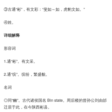
③古通“彬”，有文彩：“斐如～如，虎豹文如。”
④姓。
详细解释
形容词
1.通“彬”。有文采。
2.通“缤”。缤纷，繁盛貌。
名词
◎同“豳”。古代诸侯国名 Bin state。周后稷的曾孙公刘由邰
迁居于此，在今陕西彬县。