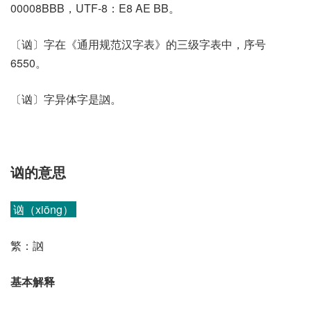
00008BBB，UTF-8：E8 AE BB。
〔讻〕字在《通用规范汉字表》的三级字表中，序号
6550。
〔讻〕字异体字是訩。
讻的意思
讻（xiōng）
繁：訩
基本解释