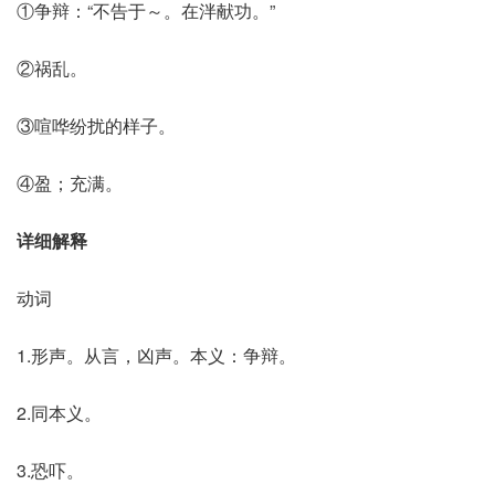
①争辩：“不告于～。在泮献功。”
②祸乱。
③喧哗纷扰的样子。
④盈；充满。
详细解释
动词
1.形声。从言，凶声。本义：争辩。
2.同本义。
3.恐吓。