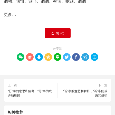
讻动、讻惧、讻吓、讻讻、鞠讻、咙讻、讻讻
更多…
赞 (
0
)

分享到









上一篇
下一篇
“孖”字的意思和解释，“孖”字的成
“䜣”字的意思和解释，“䜣”字的成
语和组词
语和组词
相关推荐