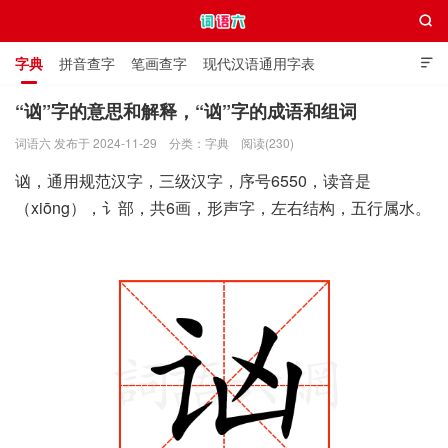

字典
拼音查字
笔画查字
现代汉语通用字表

通用规范汉字表
叠字大全
独体字大全
极简英语词典
“讻”字的意思和解释，“讻”字的成语和组词
词语六 发布于 2024-11-29
分类：
字典
阅读(230)
词语六
讻，通用规范汉字，三级汉字，序号6550，读音是
（xiōng），讠部，共6画，形声字，左右结构，五行属水。