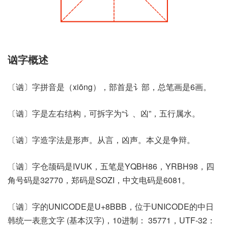
讻字概述
〔讻〕字拼音是（xiōng），部首是讠部，总笔画是6画。
〔讻〕字是左右结构，可拆字为“讠、凶”，五行属水。
〔讻〕字造字法是形声。从言，凶声。本义是争辩。
〔讻〕字仓颉码是IVUK，五笔是YQBH86，YRBH98，四
角号码是32770，郑码是SOZI，中文电码是6081。
〔讻〕字的UNICODE是U+8BBB，位于UNICODE的中日
韩统一表意文字 (基本汉字)，10进制： 35771，UTF-32：