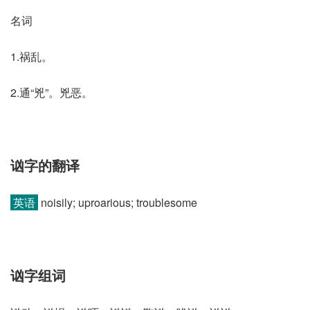
名词
1.祸乱。
2.通“兇”。兇恶。
讻字的翻译
英语
noisily; uproarious; troublesome
讻字组词