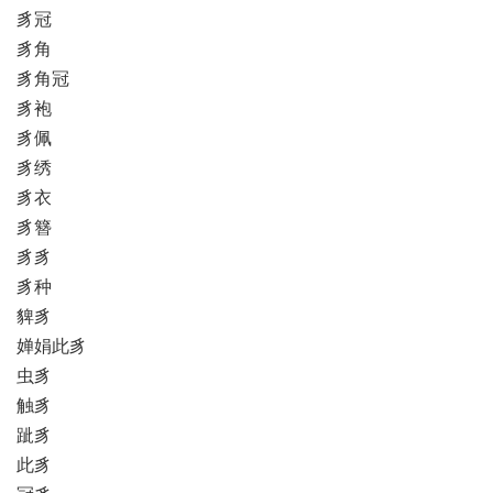
豸冠
豸角
豸角冠
豸袍
豸佩
豸绣
豸衣
豸簪
豸豸
豸种
貏豸
婵娟此豸
虫豸
触豸
跐豸
此豸