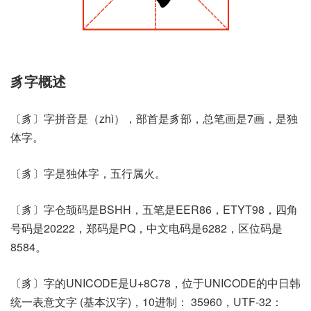
豸字概述
〔豸〕字拼音是（zhì），部首是豸部，总笔画是7画，是独
体字。
〔豸〕字是独体字，五行属火。
〔豸〕字仓颉码是BSHH，五笔是EER86，ETYT98，四角
号码是20222，郑码是PQ，中文电码是6282，区位码是
8584。
〔豸〕字的UNICODE是U+8C78，位于UNICODE的中日韩
统一表意文字 (基本汉字)，10进制： 35960，UTF-32：