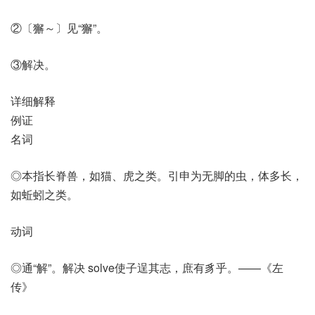
②〔獬～〕见“獬”。
③解决。
详细解释
例证
名词
◎本指长脊兽，如猫、虎之类。引申为无脚的虫，体多长，
如蚯蚓之类。
动词
◎通“解”。解决 solve使子逞其志，庶有豸乎。——《左
传》