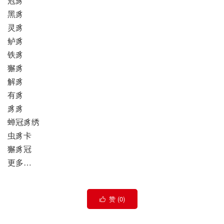
冠豸
黑豸
灵豸
鲈豸
铁豸
獬豸
解豸
有豸
豸豸
蝉冠豸绣
虫豸卡
獬豸冠
更多…
赞 (
0
)
