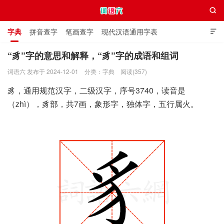

字典
拼音查字
笔画查字
现代汉语通用字表

通用规范汉字表
叠字大全
独体字大全
极简英语词典
“豸”字的意思和解释，“豸”字的成语和组词
词语六 发布于 2024-12-01
分类：
字典
阅读(357)
词语六
豸，通用规范汉字，二级汉字，序号3740，读音是
（zhì），豸部，共7画，象形字，独体字，五行属火。