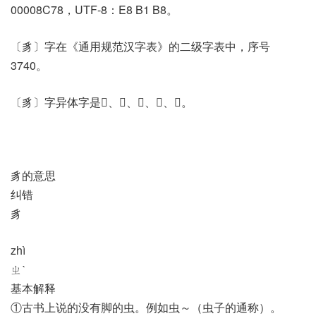
00008C78，UTF-8：E8 B1 B8。
〔豸〕字在《通用规范汉字表》的二级字表中，序号
3740。
〔豸〕字异体字是𤞝、𦎋、𧋈、𧳃、𪺏。
豸的意思
纠错
豸
zhì
ㄓˋ
基本解释
①古书上说的没有脚的虫。例如虫～（虫子的通称）。