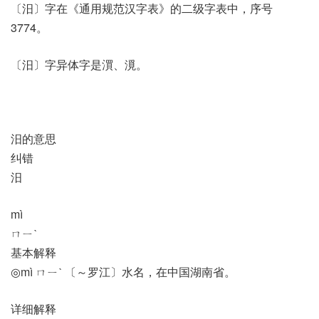
〔汨〕字在《通用规范汉字表》的二级字表中，序号
3774。
〔汨〕字异体字是㵋、漞。
汨的意思
纠错
汨
mì
ㄇㄧˋ
基本解释
◎mì ㄇㄧˋ 〔～罗江〕水名，在中国湖南省。
详细解释