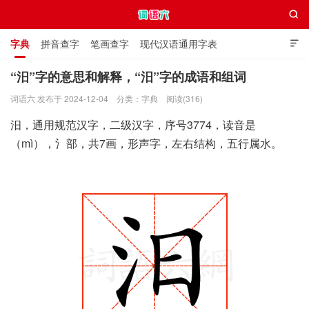

字典
拼音查字
笔画查字
现代汉语通用字表

通用规范汉字表
叠字大全
独体字大全
极简英语词典
“汨”字的意思和解释，“汨”字的成语和组词
词语六 发布于 2024-12-04
分类：
字典
阅读(316)
词语六
汨，通用规范汉字，二级汉字，序号3774，读音是
（mì），氵部，共7画，形声字，左右结构，五行属水。