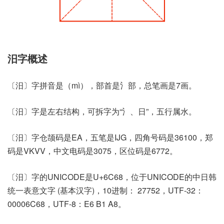
汨字概述
〔汨〕字拼音是（mì），部首是氵部，总笔画是7画。
〔汨〕字是左右结构，可拆字为“氵、日”，五行属水。
〔汨〕字仓颉码是EA，五笔是IJG，四角号码是36100，郑
码是VKVV，中文电码是3075，区位码是6772。
〔汨〕字的UNICODE是U+6C68，位于UNICODE的中日韩
统一表意文字 (基本汉字)，10进制： 27752，UTF-32：
00006C68，UTF-8：E6 B1 A8。