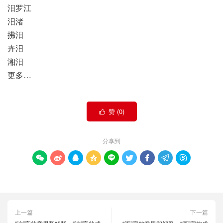
汨罗江
汨渚
拂汨
卉汨
湘汨
更多…
赞 (
0
)

分享到









上一篇
下一篇