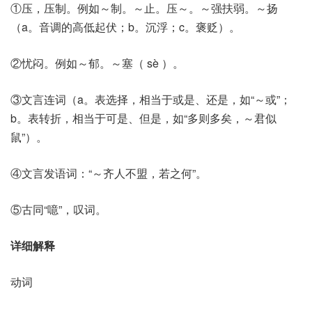
①压，压制。例如～制。～止。压～。～强扶弱。～扬
（a。音调的高低起伏；b。沉浮；c。褒贬）。
②忧闷。例如～郁。～塞（ sè ）。
③文言连词（a。表选择，相当于或是、还是，如“～或”；
b。表转折，相当于可是、但是，如“多则多矣，～君似
鼠”）。
④文言发语词：“～齐人不盟，若之何”。
⑤古同“噫”，叹词。
详细解释
动词