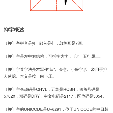
抑字概述
〔抑〕字拼音是yì，部首是扌，总笔画是7画。
〔抑〕字是左中右结构，可拆字为“扌、卬”，五行属土。
〔抑〕字造字法是本写作“归”。会意。小篆字形，象用手抑
人使跽。本义是按，向下压。
〔抑〕字仓颉码是QHVL，五笔是RQBH，四角号码是
57020，郑码是DRY，中文电码是2117，区位码是5054。
〔抑〕字的UNICODE是U+6291，位于UNICODE的中日韩