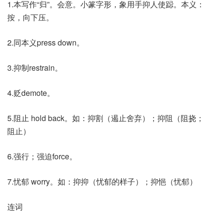
1.本写作“归”。会意。小篆字形，象用手抑人使跽。本义：
按，向下压。
2.同本义press down。
3.抑制restrain。
4.贬demote。
5.阻止 hold back。如：抑割（遏止舍弃）；抑阻（阻挠；
阻止）
6.强行；强迫force。
7.忧郁 worry。如：抑抑（忧郁的样子）；抑悒（忧郁）
连词