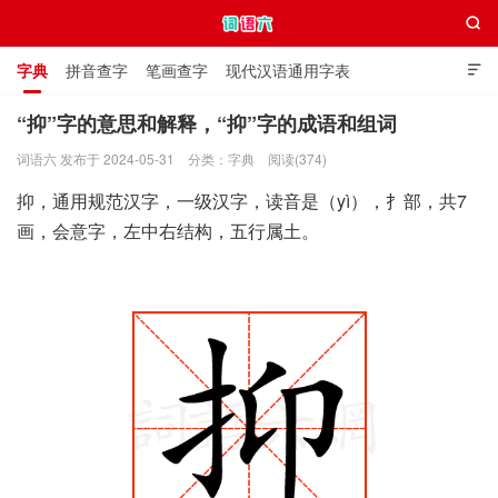

字典
拼音查字
笔画查字
现代汉语通用字表

通用规范汉字表
叠字大全
独体字大全
极简英语词典
“抑”字的意思和解释，“抑”字的成语和组词
词语六 发布于 2024-05-31
分类：
字典
阅读(374)
词语六
抑，通用规范汉字，一级汉字，读音是（yì），扌部，共7
画，会意字，左中右结构，五行属土。