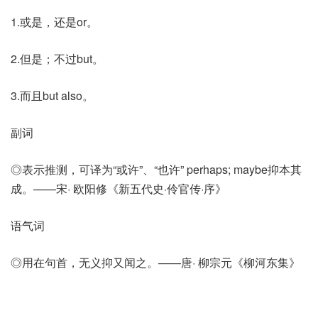
1.或是，还是or。
2.但是；不过but。
3.而且but also。
副词
◎表示推测，可译为“或许”、“也许” perhaps; maybe抑本其
成。——宋· 欧阳修《新五代史·伶官传·序》
语气词
◎用在句首，无义抑又闻之。——唐· 柳宗元《柳河东集》