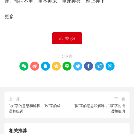
暴、郁抑不申、重本抑末、重此抑彼、诌上抑下
更多…
赞 (
0
)

分享到









上一篇
下一篇
“坎”字的意思和解释，“坎”字的成
“拟”字的意思和解释，“拟”字的成
语和组词
语和组词
相关推荐