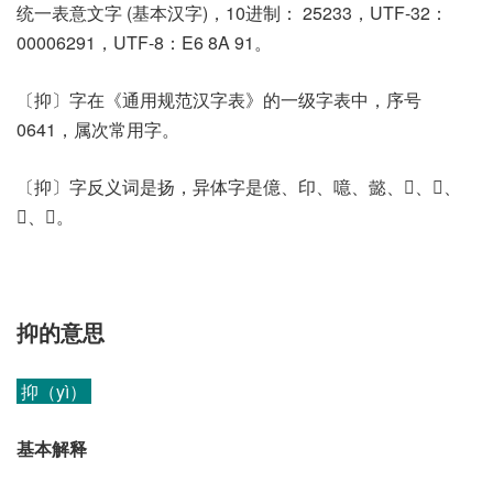
统一表意文字 (基本汉字)，10进制： 25233，UTF-32：
00006291，UTF-8：E6 8A 91。
〔抑〕字在《通用规范汉字表》的一级字表中，序号
0641，属次常用字。
〔抑〕字反义词是扬，异体字是億、印、噫、懿、𠨔、𢑏、
𢫽、𢬃。
抑的意思
抑（yì）
基本解释