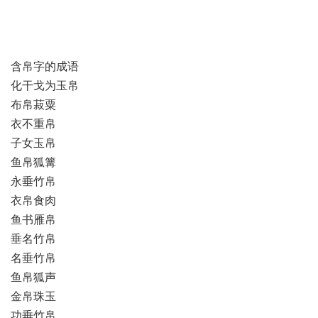
含帛字的成语
化干戈为玉帛
布帛菽粟
衣不重帛
子女玉帛
鱼帛狐篝
永垂竹帛
衣帛食肉
鱼书雁帛
垂名竹帛
名垂竹帛
鱼帛狐声
金帛珠玉
功垂竹帛