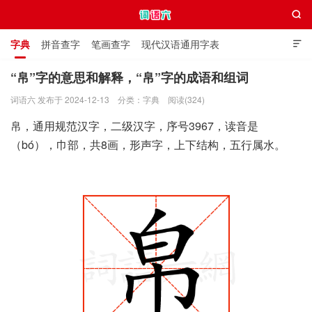

字典
拼音查字
笔画查字
现代汉语通用字表

通用规范汉字表
叠字大全
独体字大全
极简英语词典
“帛”字的意思和解释，“帛”字的成语和组词
词语六 发布于 2024-12-13
分类：
字典
阅读(324)
词语六
帛，通用规范汉字，二级汉字，序号3967，读音是
（bó），巾部，共8画，形声字，上下结构，五行属水。