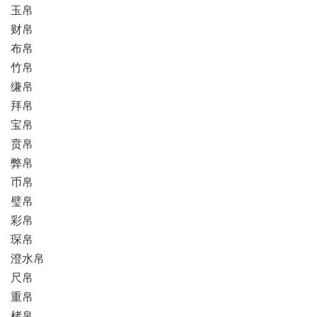
玉帛
财帛
布帛
竹帛
缣帛
拜帛
宝帛
贲帛
弊帛
币帛
璧帛
彩帛
琛帛
澄水帛
尺帛
重帛
楮帛