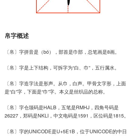
帛字概述
〔帛〕字拼音是（bó），部首是巾部，总笔画是8画。
〔帛〕字是上下结构，可拆字为“白、巾”，五行属水。
〔帛〕字造字法是形声。从巾，白声。甲骨文字形，上面
是“白”字，下面是“巾”字。本义是丝织品的总称。
〔帛〕字仓颉码是HALB，五笔是RMHJ，四角号码是
26227，郑码是NKLI，中文电码是1591，区位码是1815。
〔帛〕字的UNICODE是U+5E1B，位于UNICODE的中日