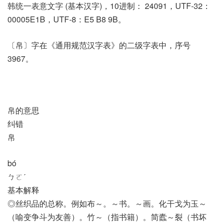
韩统一表意文字 (基本汉字)，10进制： 24091，UTF-32：
00005E1B，UTF-8：E5 B8 9B。
〔帛〕字在《通用规范汉字表》的二级字表中，序号
3967。
帛的意思
纠错
帛
bó
ㄅㄛˊ
基本解释
◎丝织品的总称。例如布～。～书。～画。化干戈为玉～
（喻变争斗为友善）。竹～（指书籍）。简蠹～裂（书坏