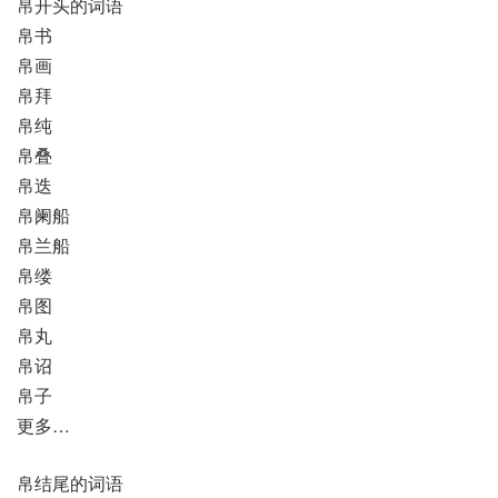
帛开头的词语
帛书
帛画
帛拜
帛纯
帛叠
帛迭
帛阑船
帛兰船
帛缕
帛图
帛丸
帛诏
帛子
更多…
帛结尾的词语