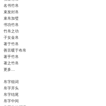
名书竹帛
束发封帛
束帛加璧
书功竹帛
竹帛之功
子女金帛
著于竹帛
善言暖于布帛
著乎竹帛
著之竹帛
更多…
帛字组词
帛字开头
帛字结尾
帛字中间