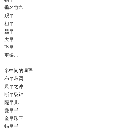
垂名竹帛
赐帛
粗帛
麤帛
大帛
飞帛
更多…
帛中间的词语
布帛菽粟
尺帛之谏
断帛裂锦
隔帛儿
缣帛书
金帛珠玉
蜡帛书