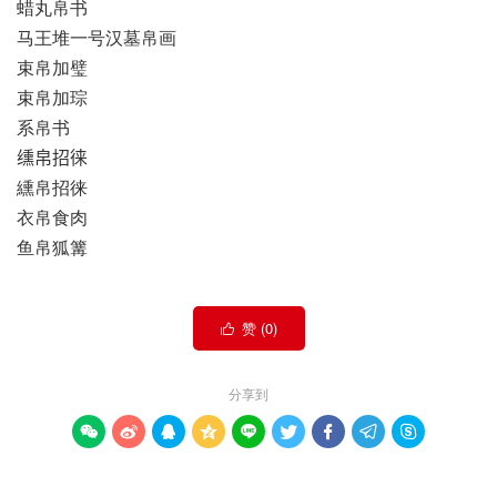
蜡丸帛书
马王堆一号汉墓帛画
束帛加璧
束帛加琮
系帛书
𫄸帛招徕
纁帛招徕
衣帛食肉
鱼帛狐篝
赞 (
0
)

分享到








