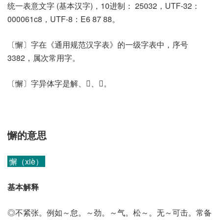
统一表意文字 (基本汉字)，10进制： 25032，UTF-32：
000061c8，UTF-8：E6 87 88。
〔懈〕字在《通用规范汉字表》的一级字表中，序号
3382，属次常用字。
〔懈〕字异体字是解、𠢲、𢢣。
懈的意思
懈（xiè）
基本解释
◎不紧张。例如～怠。～劲。～气。松～。无～可击。常备