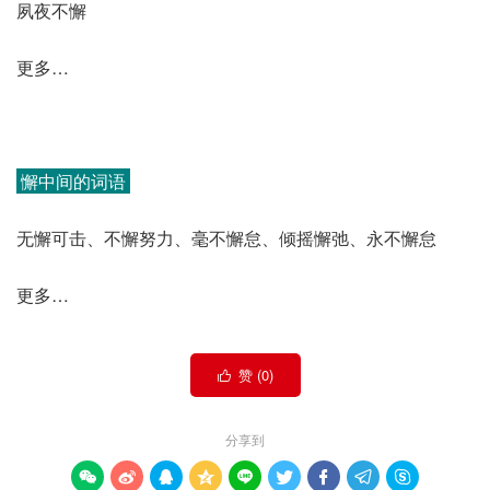
夙夜不懈
更多…
懈中间的词语
无懈可击、不懈努力、毫不懈怠、倾摇懈弛、永不懈怠
更多…
赞 (
0
)

分享到








