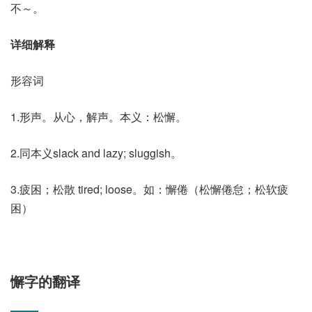
不～。
详细解释
形容词
1.形声。从心，解声。本义：松懈。
2.同本义slack and lazy; sluggish。
3.疲困；松散 tired; loose。如：懈倦（松懈倦怠；松软疲
困）
懈字的翻译