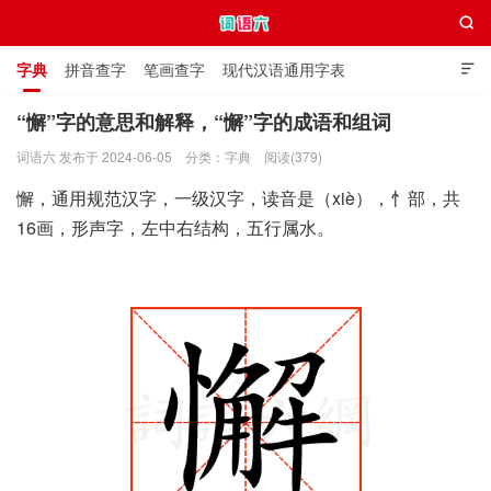

字典
拼音查字
笔画查字
现代汉语通用字表

通用规范汉字表
叠字大全
独体字大全
极简英语词典
“懈”字的意思和解释，“懈”字的成语和组词
词语六 发布于 2024-06-05
分类：
字典
阅读(379)
词语六
懈，通用规范汉字，一级汉字，读音是（xiè），忄部，共
16画，形声字，左中右结构，五行属水。