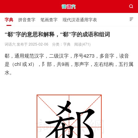

字典
拼音查字
笔画查字
现代汉语通用字表

通用规范汉字表
叠字大全
独体字大全
极简英语词典
“郗”字的意思和解释，“郗”字的成语和组词
词语六 发布于 2025-02-06
分类：
字典
阅读(471)
词语六
郗，通用规范汉字，二级汉字，序号4273，多音字，读音
是（chī 或 xī），阝部，共9画，形声字，左右结构，五行属
水。