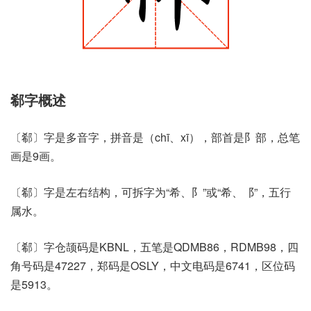
郗字概述
〔郗〕字是多音字，拼音是（chī、xī），部首是阝部，总笔
画是9画。
〔郗〕字是左右结构，可拆字为“希、阝”或“希、⻏”，五行
属水。
〔郗〕字仓颉码是KBNL，五笔是QDMB86，RDMB98，四
角号码是47227，郑码是OSLY，中文电码是6741，区位码
是5913。