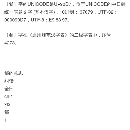
〔郗〕字的UNICODE是U+90D7，位于UNICODE的中日韩
统一表意文字 (基本汉字)，10进制： 37079，UTF-32：
000090D7，UTF-8：E9 83 97。
〔郗〕字在《通用规范汉字表》的二级字表中，序号
4273。
郗的意思
纠错
全部
chī1
xī2
郗
1