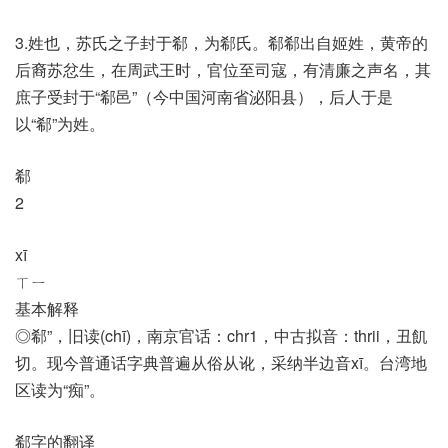
3.姓也，苏氏之子封于郗，为郗氏。郗郗出自姬姓，黄帝的
后裔苏忿生，在周武王时，官位至司寇，有清廉之声名，其
庶子受封于“郗邑”（今中国河南省泌阳县），后人于是
以“郗”为姓。
郗
2
xī
ㄒㄧ
基本解释
◎郗”，旧读(chī)，南京官话：chr1，中古拟音：thrii，丑飢
切。现今普通话字典普遍从俗从讹，采纳半边音xī。台湾地
区读为“痴”。
郗字的翻译