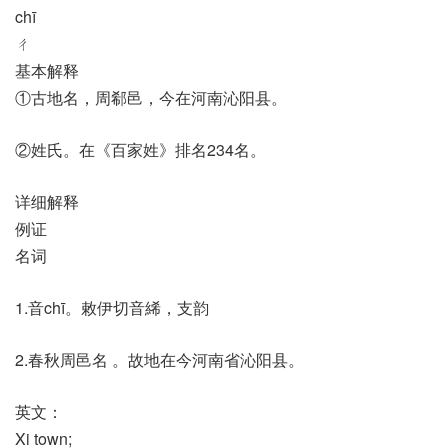
chī
ㄔ
基本解释
①古地名，周郗邑，今在河南沁阳县。
②姓氏。在《百家姓》排名234名。
详细解释
例证
名词
1.音chī。敕伊切音絺，支韵
2.春秋周邑名 。故地在今河南省沁阳县。
英文：
Xi town;