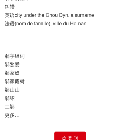
纠错
英语city under the Chou Dyn. a surname
法语(nom de famille)​, ville du Ho-nan
郗字组词
郗鉴爱
郗家奴
郗家庭树
郗山山
郗绍
二郗
更多…
赞 (
0
)
