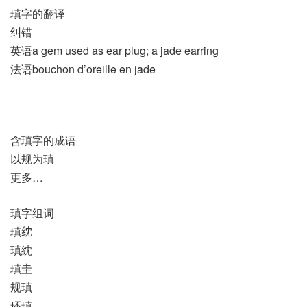
瑱字的翻译
纠错
英语a gem used as ear plug; a jade earring
法语bouchon d’oreille en jade
含瑱字的成语
以规为瑱
更多…
瑱字组词
瑱𬘘
瑱紞
瑱圭
规瑱
环瑱