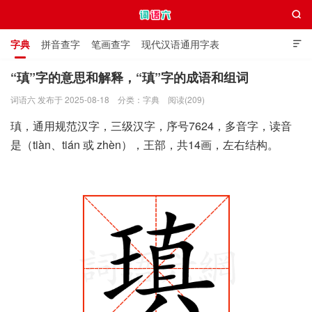

字典
拼音查字
笔画查字
现代汉语通用字表

通用规范汉字表
叠字大全
独体字大全
极简英语词典
“瑱”字的意思和解释，“瑱”字的成语和组词
词语六 发布于 2025-08-18
分类：
字典
阅读(209)
词语六
瑱，通用规范汉字，三级汉字，序号7624，多音字，读音
是（tiàn、tián 或 zhèn），王部，共14画，左右结构。