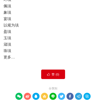
佩瑱
象瑱
宴瑱
以规为瑱
盈瑱
玉瑱
箴瑱
珠瑱
更多…
赞 (
0
)

分享到








