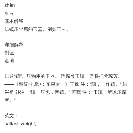
zhèn
ㄓㄣˋ
基本解释
◎镇压坐席的玉器。例如玉～。
详细解释
例证
名词
◎通“镇”。压物用的玉器。 瑶席兮玉瑱，盍将把兮琼芳。
——《楚辞•九歌•；东皇太一》王逸 注：“瑱，一作镇。” 洪
兴祖 补注：“瑱，压也，音镇。” 蒋骥 注：“玉瑱，所以压席
者。”
英文：
ballast; weight;