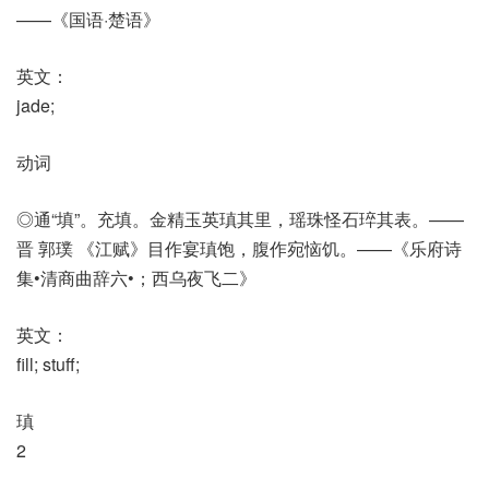
——《国语·楚语》
英文：
jade;
动词
◎通“填”。充填。金精玉英瑱其里，瑶珠怪石琗其表。——
晋 郭璞 《江赋》目作宴瑱饱，腹作宛恼饥。——《乐府诗
集•清商曲辞六•；西乌夜飞二》
英文：
fill; stuff;
瑱
2