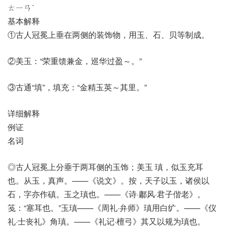
ㄊㄧㄢˋ
基本解释
①古人冠冕上垂在两侧的装饰物，用玉、石、贝等制成。
②美玉：“荣重馈兼金，巡华过盈～。”
③古通“填”，填充：“金精玉英～其里。”
详细解释
例证
名词
◎古人冠冕上分垂于两耳侧的玉饰；美玉 瑱，似玉充耳
也。从玉，真声。——《说文》。按，天子以玉，诸侯以
石，字亦作磌。玉之瑱也。——《诗·鄘风·君子偕老》。
笺：“塞耳也。”玉瑱——《周礼·弁师》瑱用白纩。——《仪
礼·士丧礼》角瑱。——《礼记·檀弓》其又以规为瑱也。