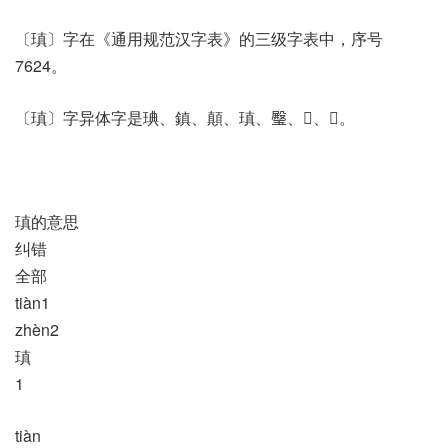
〔瑱〕字在《通用规范汉字表》的三级字表中，序号
7624。
〔瑱〕字异体字是琠、鎮、顛、瑱、𤩱、𦔿、𦗁。
瑱的意思
纠错
全部
tiàn1
zhèn2
瑱
1
tiàn