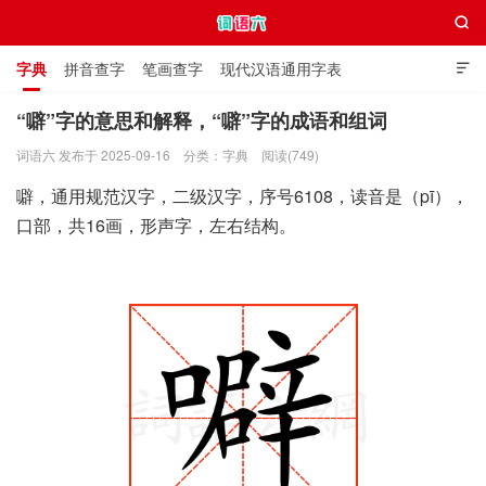

字典
拼音查字
笔画查字
现代汉语通用字表

通用规范汉字表
叠字大全
独体字大全
极简英语词典
“噼”字的意思和解释，“噼”字的成语和组词
词语六 发布于 2025-09-16
分类：
字典
阅读(749)
词语六
噼，通用规范汉字，二级汉字，序号6108，读音是（pī），
口部，共16画，形声字，左右结构。