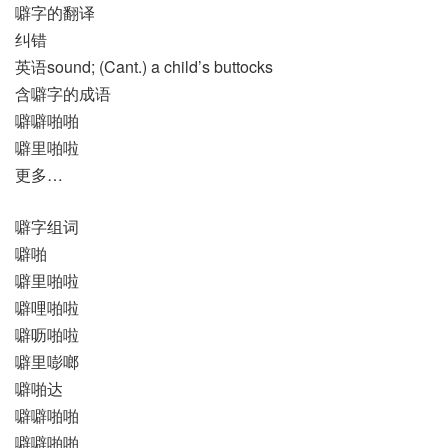
噼字的翻译
纠错
英语sound; (Cant.) a child’s buttocks
含噼字的成语
噼噼啪啪
噼里啪啦
更多…
噼字组词
噼啪
噼里啪啦
噼哩啪啦
噼呖啪啦
噼里嘭啷
噼啪达
噼噼啪啪
噼噼啪啪