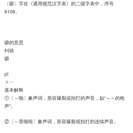
〔噼〕字在《通用规范汉字表》的二级字表中，序号
6108。
噼的意思
纠错
噼
pī
ㄆㄧ
基本解释
①〔～啪〕象声词，形容爆裂或拍打的声音，如“～～的枪
声”。
②〔～里啪啦〕象声词，形容爆裂或拍打的连续声音。