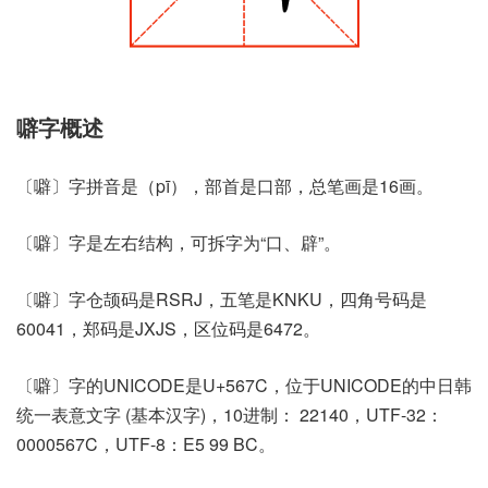
噼字概述
〔噼〕字拼音是（pī），部首是口部，总笔画是16画。
〔噼〕字是左右结构，可拆字为“口、辟”。
〔噼〕字仓颉码是RSRJ，五笔是KNKU，四角号码是
60041，郑码是JXJS，区位码是6472。
〔噼〕字的UNICODE是U+567C，位于UNICODE的中日韩
统一表意文字 (基本汉字)，10进制： 22140，UTF-32：
0000567C，UTF-8：E5 99 BC。