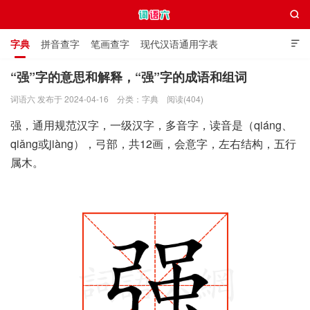

字典
拼音查字
笔画查字
现代汉语通用字表

通用规范汉字表
叠字大全
独体字大全
极简英语词典
“强”字的意思和解释，“强”字的成语和组词
词语六 发布于 2024-04-16
分类：
字典
阅读(404)
词语六
强，通用规范汉字，一级汉字，多音字，读音是（qiáng、
qiǎng或jiàng），弓部，共12画，会意字，左右结构，五行
属木。