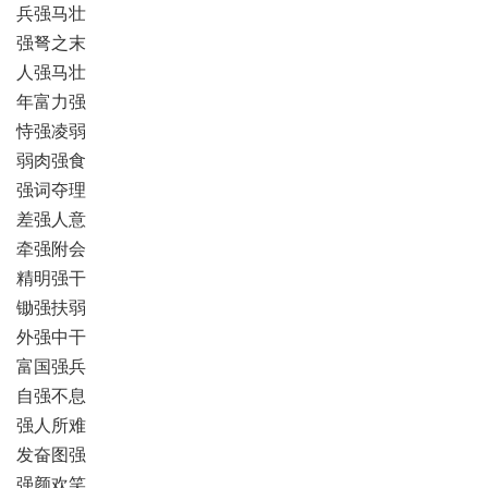
兵强马壮
强弩之末
人强马壮
年富力强
恃强凌弱
弱肉强食
强词夺理
差强人意
牵强附会
精明强干
锄强扶弱
外强中干
富国强兵
自强不息
强人所难
发奋图强
强颜欢笑