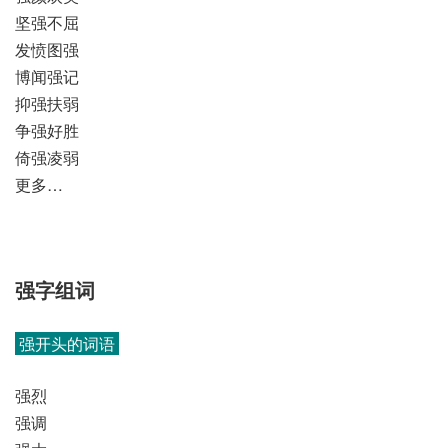
坚强不屈
发愤图强
博闻强记
抑强扶弱
争强好胜
倚强凌弱
更多…
强字组词
强开头的词语
强烈
强调