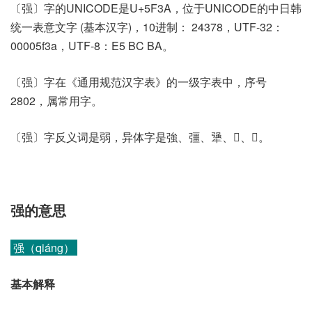
〔强〕字的UNICODE是U+5F3A，位于UNICODE的中日韩
统一表意文字 (基本汉字)，10进制： 24378，UTF-32：
00005f3a，UTF-8：E5 BC BA。
〔强〕字在《通用规范汉字表》的一级字表中，序号
2802，属常用字。
〔强〕字反义词是弱，异体字是強、彊、犟、𢏟、𣚦。
强的意思
强（qiáng）
基本解释