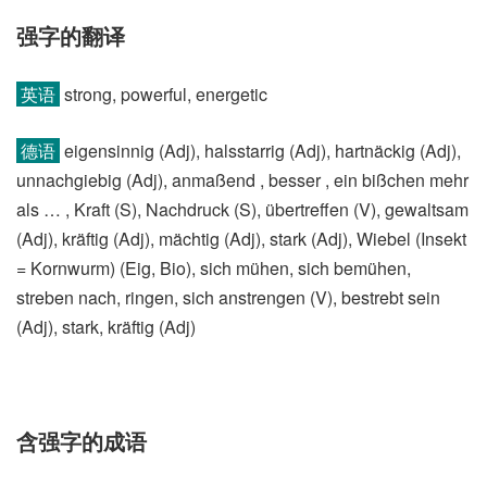
强字的翻译
英语
strong, powerful, energetic
德语
eigensinnig (Adj)​, halsstarrig (Adj)​, hartnäckig (Adj)​,
unnachgiebig (Adj)​, anmaßend , besser , ein bißchen mehr
als … , Kraft (S)​, Nachdruck (S)​, übertreffen (V)​, gewaltsam
(Adj)​, kräftig (Adj)​, mächtig (Adj)​, stark (Adj)​, Wiebel (Insekt
= Kornwurm)​ (Eig, Bio)​, sich mühen, sich bemühen,
streben nach, ringen, sich anstrengen (V)​, bestrebt sein
(Adj)​, stark, kräftig (Adj)
含强字的成语