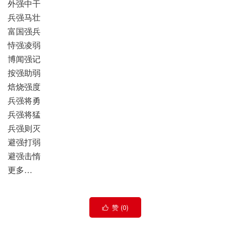
外强中干
兵强马壮
富国强兵
恃强凌弱
博闻强记
按强助弱
焙烧强度
兵强将勇
兵强将猛
兵强则灭
避强打弱
避强击惰
更多…
赞 (
0
)
