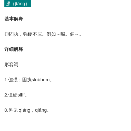
强（jiàng）
基本解释
◎固执，强硬不屈。例如～嘴。倔～。
详细解释
形容词
1.倔强；固执stubborn。
2.僵硬stiff。
3.另见 qiáng，qiǎng。